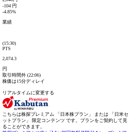
-104
円
-4.85
%
業績
(15:30)
PTS
2,074.3
円
取引時間外
(22:06)
株価は15分ディレイ
リアルタイムに変更する
こちらは株探プレミアム 「
日本株プラン
」 または 「
日米セ
ットプラン
」
限定コンテンツ
です。プランをご契約して見
ることができます。