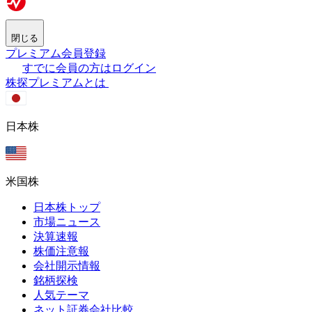
閉じる
プレミアム会員登録
すでに会員の方はログイン
株探プレミアムとは
日本株
米国株
日本株トップ
市場ニュース
決算速報
株価注意報
会社開示情報
銘柄探検
人気テーマ
ネット証券会社比較