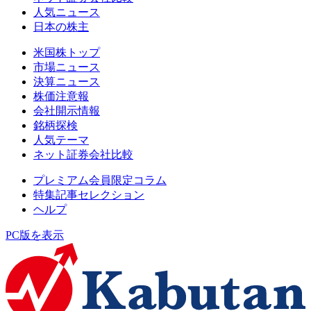
人気ニュース
日本の株主
米国株トップ
市場ニュース
決算ニュース
株価注意報
会社開示情報
銘柄探検
人気テーマ
ネット証券会社比較
プレミアム会員限定コラム
特集記事セレクション
ヘルプ
PC版を表示