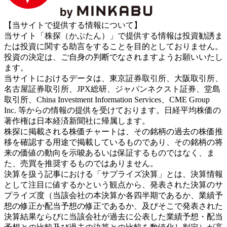
【当サイトで提供する情報について】
当サイト「株探（かぶたん）」で提供する情報は投資勧誘ま
たは投資に関する助言をすることを目的としておりません。
投資の決定は、ご自身の判断でなされますようお願いいたし
ます。
当サイトにおけるデータは、東京証券取引所、大阪取引所、
名古屋証券取引所、JPX総研、ジャパンネクスト証券、堂島
取引所、China Investment Information Services、CME Group
Inc. 等からの情報の提供を受けております。日経平均株価の
著作権は日本経済新聞社に帰属します。
株探に掲載される株価チャートは、その銘柄の過去の株価推
移を確認する用途で掲載しているものであり、その銘柄の将
来の価値の動向を示唆あるいは保証するものではなく、ま
た、売買を推奨するものではありません。
決算を扱う記事における「サプライズ決算」とは、決算情報
として注目に値するかという観点から、発表された決算のサ
プライズ度（当該会社の本決算か各四半期であるか、業績予
想の修正か配当予想の修正であるか、及びそこで発表された
決算結果ならびに当該会社が過去に公表した業績予想・配当