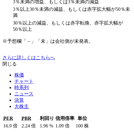
3％未満の増益、もしくは3％未満の減益
3％以上30％未満の減益、もしくは赤字拡大幅が50％未
満
30％以上の減益、もしくは赤字転換、赤字拡大幅が
50％以上
※予想欄「－」「未」は会社側が未発表。
さらに詳しくはこちらへ
閉じる
株価
チャート
時系列
ニュース
決算
大株主
PER
PBR
利回り
信用倍率
単位
16.9
倍
2.24
倍
1.96
%
1.09
倍
100
株