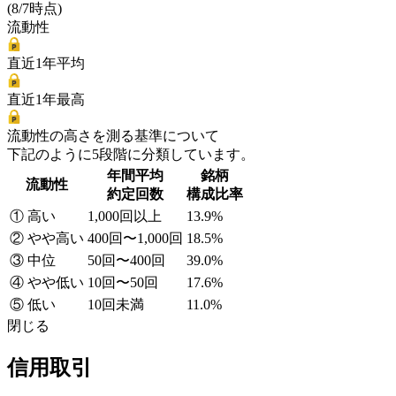
(8/7時点)
流動性
直近1年平均
直近1年最高
流動性の高さを測る基準について
下記のように5段階に分類しています。
年間平均
銘柄
流動性
約定回数
構成比率
① 高い
1,000回以上
13.9%
② やや高い
400回〜1,000回
18.5%
③ 中位
50回〜400回
39.0%
④ やや低い
10回〜50回
17.6%
⑤ 低い
10回未満
11.0%
閉じる
信用取引