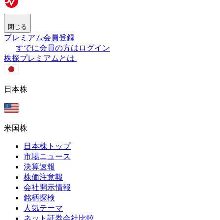
閉じる
プレミアム会員登録
すでに会員の方はログイン
株探プレミアムとは
日本株
米国株
日本株トップ
市場ニュース
決算速報
株価注意報
会社開示情報
銘柄探検
人気テーマ
ネット証券会社比較