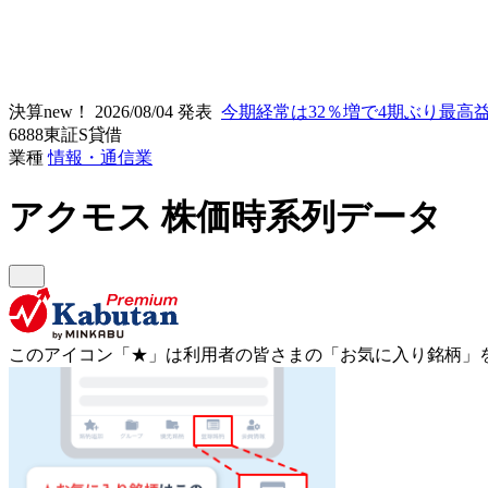
決算new！
2026/08/04 発表
今期経常は32％増で4期ぶり最高
6888
東証S
貸借
業種
情報・通信業
アクモス
株価時系列データ
このアイコン
「★」
は利用者の皆さまの
「お気に入り銘柄」