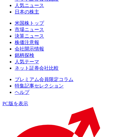
人気ニュース
日本の株主
米国株トップ
市場ニュース
決算ニュース
株価注意報
会社開示情報
銘柄探検
人気テーマ
ネット証券会社比較
プレミアム会員限定コラム
特集記事セレクション
ヘルプ
PC版を表示