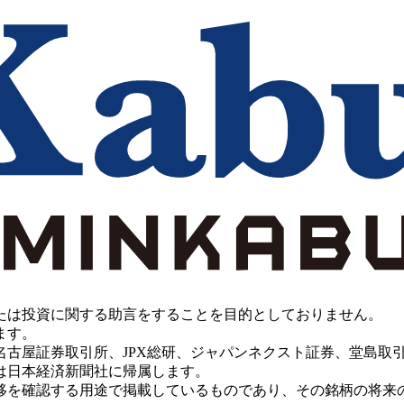
たは投資に関する助言をすることを目的としておりません。
ます。
PX総研、ジャパンネクスト証券、堂島取引所、China Investment 
は日本経済新聞社に帰属します。
移を確認する用途で掲載しているものであり、その銘柄の将来