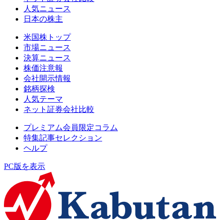
人気ニュース
日本の株主
米国株トップ
市場ニュース
決算ニュース
株価注意報
会社開示情報
銘柄探検
人気テーマ
ネット証券会社比較
プレミアム会員限定コラム
特集記事セレクション
ヘルプ
PC版を表示