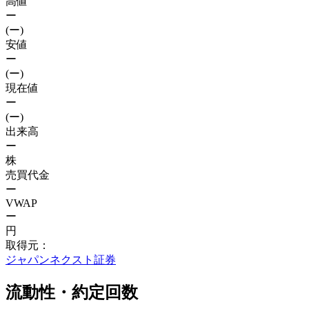
高値
ー
(ー)
安値
ー
(ー)
現在値
ー
(ー)
出来高
ー
株
売買代金
ー
VWAP
ー
円
取得元：
ジャパンネクスト証券
流動性・約定回数