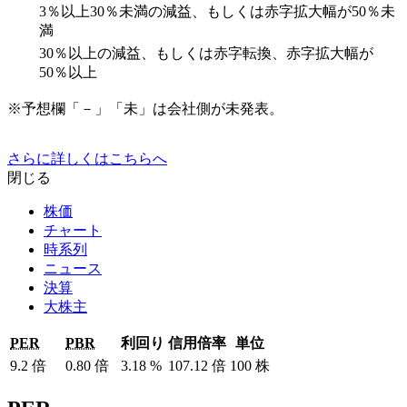
3％以上30％未満の減益、もしくは赤字拡大幅が50％未
満
30％以上の減益、もしくは赤字転換、赤字拡大幅が
50％以上
※予想欄「－」「未」は会社側が未発表。
さらに詳しくはこちらへ
閉じる
株価
チャート
時系列
ニュース
決算
大株主
PER
PBR
利回り
信用倍率
単位
9.2
倍
0.80
倍
3.18
%
107.12
倍
100
株