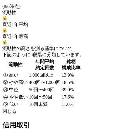
(8/6時点)
流動性
直近1年平均
直近1年最高
流動性の高さを測る基準について
下記のように5段階に分類しています。
年間平均
銘柄
流動性
約定回数
構成比率
① 高い
1,000回以上
13.9%
② やや高い
400回〜1,000回
18.5%
③ 中位
50回〜400回
39.0%
④ やや低い
10回〜50回
17.6%
⑤ 低い
10回未満
11.0%
閉じる
信用取引