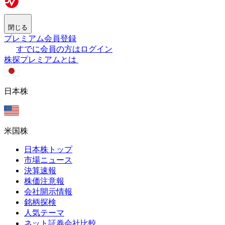
閉じる
プレミアム会員登録
すでに会員の方はログイン
株探プレミアムとは
日本株
米国株
日本株トップ
市場ニュース
決算速報
株価注意報
会社開示情報
銘柄探検
人気テーマ
ネット証券会社比較