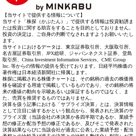
【当サイトで提供する情報について】
当サイト「株探（かぶたん）」で提供する情報は投資勧誘ま
たは投資に関する助言をすることを目的としておりません。
投資の決定は、ご自身の判断でなされますようお願いいたし
ます。
当サイトにおけるデータは、東京証券取引所、大阪取引所、
名古屋証券取引所、JPX総研、ジャパンネクスト証券、堂島
取引所、China Investment Information Services、CME Group
Inc. 等からの情報の提供を受けております。日経平均株価の
著作権は日本経済新聞社に帰属します。
株探に掲載される株価チャートは、その銘柄の過去の株価推
移を確認する用途で掲載しているものであり、その銘柄の将
来の価値の動向を示唆あるいは保証するものではなく、ま
た、売買を推奨するものではありません。
決算を扱う記事における「サプライズ決算」とは、決算情報
として注目に値するかという観点から、発表された決算のサ
プライズ度（当該会社の本決算か各四半期であるか、業績予
想の修正か配当予想の修正であるか、及びそこで発表された
決算結果ならびに当該会社が過去に公表した業績予想・配当