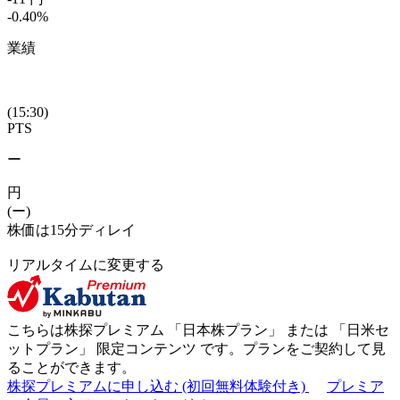
-0.40
%
業績
(15:30)
PTS
ー
円
(ー)
株価は15分ディレイ
リアルタイムに変更する
こちらは株探プレミアム 「
日本株プラン
」 または 「
日米セ
ットプラン
」
限定コンテンツ
です。プランをご契約して見
ることができます。
株探プレミアムに申し込む
(初回無料体験付き)
プレミア