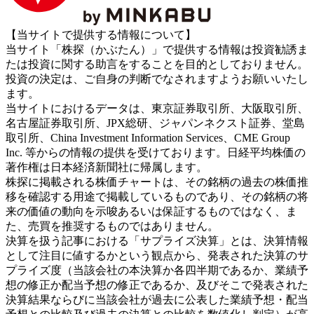
【当サイトで提供する情報について】
当サイト「株探（かぶたん）」で提供する情報は投資勧誘ま
たは投資に関する助言をすることを目的としておりません。
投資の決定は、ご自身の判断でなされますようお願いいたし
ます。
当サイトにおけるデータは、東京証券取引所、大阪取引所、
名古屋証券取引所、JPX総研、ジャパンネクスト証券、堂島
取引所、China Investment Information Services、CME Group
Inc. 等からの情報の提供を受けております。日経平均株価の
著作権は日本経済新聞社に帰属します。
株探に掲載される株価チャートは、その銘柄の過去の株価推
移を確認する用途で掲載しているものであり、その銘柄の将
来の価値の動向を示唆あるいは保証するものではなく、ま
た、売買を推奨するものではありません。
決算を扱う記事における「サプライズ決算」とは、決算情報
として注目に値するかという観点から、発表された決算のサ
プライズ度（当該会社の本決算か各四半期であるか、業績予
想の修正か配当予想の修正であるか、及びそこで発表された
決算結果ならびに当該会社が過去に公表した業績予想・配当