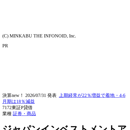
(C) MINKABU THE INFONOID, Inc.
PR
決算new！
2026/07/31 発表
上期経常が22％増益で着地・4-6
月期は18％減益
7172
東証P
貸借
業種
証券・商品
ジャパンインベストメントア