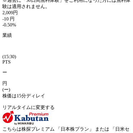
※過去に「30日間無料体験」をご利用になった方には無料体
験は適用されません。
2,009
円
-10
円
-0.50
%
業績
(15:30)
PTS
ー
円
(ー)
株価は15分ディレイ
リアルタイムに変更する
こちらは株探プレミアム 「
日本株プラン
」 または 「
日米セ