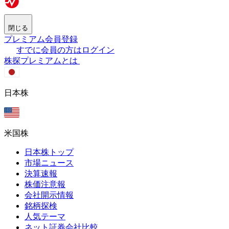
閉じる
プレミアム会員登録
すでに会員の方はログイン
株探プレミアムとは
日本株
米国株
日本株トップ
市場ニュース
決算速報
株価注意報
会社開示情報
銘柄探検
人気テーマ
ネット証券会社比較