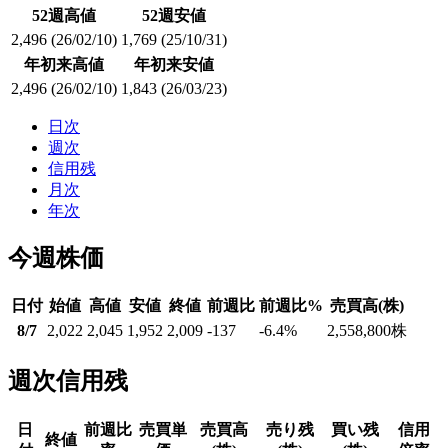
52週高値
52週安値
2,496
(26/02/10)
1,769
(25/10/31)
年初来高値
年初来安値
2,496
(26/02/10)
1,843
(26/03/23)
日次
週次
信用残
月次
年次
今週株価
日付
始値
高値
安値
終値
前週比
前週比%
売買高(株)
8/7
2,022
2,045
1,952
2,009
-137
-6.4
%
2,558,800
株
週次信用残
日
前週比
売買単
売買高
売り残
買い残
信用
終値