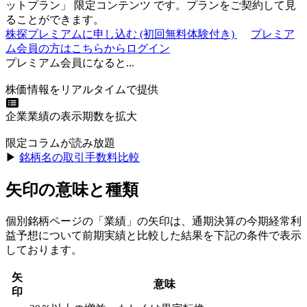
ットプラン
」
限定コンテンツ
です。プランをご契約して見
ることができます。
株探プレミアムに申し込む
(初回無料体験付き)
プレミア
ム会員の方はこちらからログイン
プレミアム会員になると...
株価情報をリアルタイムで提供
企業業績の表示期数を拡大
限定コラムが読み放題
▶︎
銘柄名の取引手数料比較
矢印の意味と種類
個別銘柄ページの「業績」の矢印は、通期決算の今期経常利
益予想について前期実績と比較した結果を下記の条件で表示
しております。
矢
意味
印