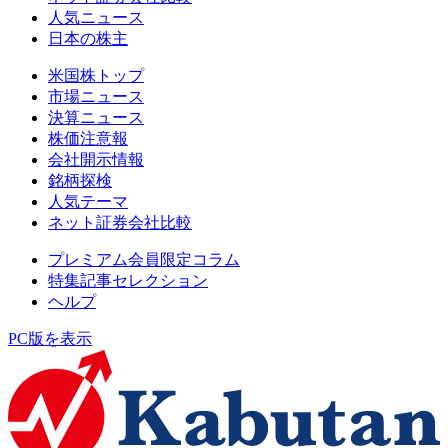
人気ニュース
日本の株主
米国株トップ
市場ニュース
決算ニュース
株価注意報
会社開示情報
銘柄探検
人気テーマ
ネット証券会社比較
プレミアム会員限定コラム
特集記事セレクション
ヘルプ
PC版を表示