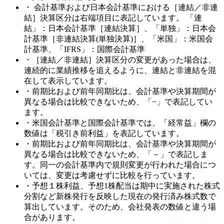
・ 会計基準および日本会計基準における［連結／非連
結］決算区分は右端項目に表記しています。 「連
結」：日本会計基準［連結決算］、「単独」：日本会
計基準［非連結決算(単独決算)］、「米国」：米国会
計基準、「IFRS」：国際会計基準
・［連結／非連結］決算区分の変更があった場合は、
連続的に業績推移を追えるように、連結と非連結を混
在して表示しています。
・前期比および前年同期比は、会計基準や決算期間が
異なる場合は比較できないため、「−」で表記してい
ます。
・米国会計基準と国際会計基準では、「経常益」欄の
数値は「税引き前利益」を表記しています。
・前期比および前年同期比は、会計基準や決算期間が
異なる場合は比較できないため、「－」で表記しま
す。同一の会計基準内で規則変更が行われた場合につ
いては、変更は考慮せずに比較を行っています。
・予想１株利益、予想1株配当は期中に実施された株式
分割など新株発行を反映した現在の発行済み株式数で
算出しています。そのため、会社発表の数値と違う場
合があります。