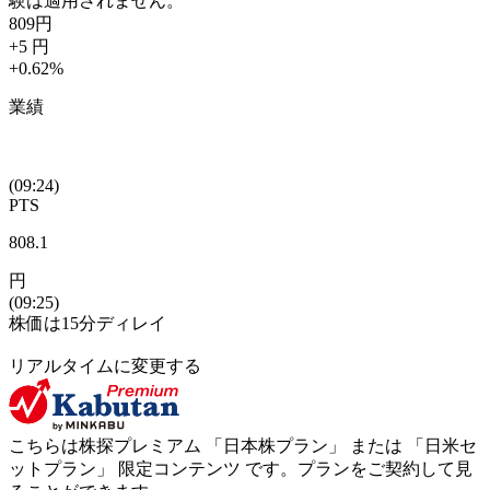
験は適用されません。
809
円
+5
円
+0.62
%
業績
(09:24)
PTS
808.1
円
(09:25)
株価は15分ディレイ
リアルタイムに変更する
こちらは株探プレミアム 「
日本株プラン
」 または 「
日米セ
ットプラン
」
限定コンテンツ
です。プランをご契約して見