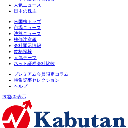
人気ニュース
日本の株主
米国株トップ
市場ニュース
決算ニュース
株価注意報
会社開示情報
銘柄探検
人気テーマ
ネット証券会社比較
プレミアム会員限定コラム
特集記事セレクション
ヘルプ
PC版を表示