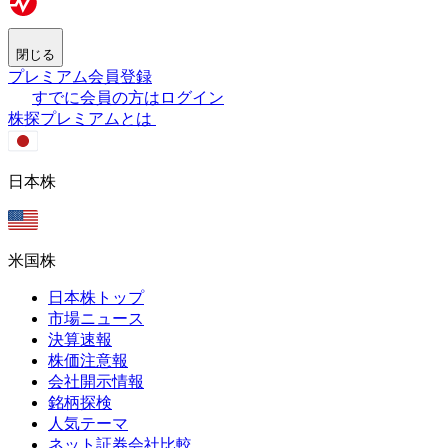
閉じる
プレミアム会員登録
すでに会員の方はログイン
株探プレミアムとは
日本株
米国株
日本株トップ
市場ニュース
決算速報
株価注意報
会社開示情報
銘柄探検
人気テーマ
ネット証券会社比較