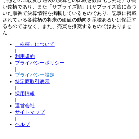
予想との比較及び過去の決算との比較を数値化し判定）が高
い銘柄であり、また「サプライズ順」はサプライズ度に基づ
いた順番で決算情報を掲載しているものであり、記事に掲載
されている各銘柄の将来の価値の動向を示唆あるいは保証す
るものではなく、また、売買を推奨するものではありませ
ん。
「株探」について
|
利用規約
プライバシーポリシー
|
プライバシー設定
特定商取引表示
|
採用情報
|
運営会社
サイトマップ
|
ヘルプ