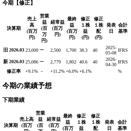
今期【修正】
営業
売上
最終
修正
修正
益
経常益
高
益
１株
１株
発表
会計
決算期
(百
(百万
(百万
(百万
益
配
日
基準
万
円)
円)
円)
(円)
(円)
円)
2025-
旧 2026.03
ー
23,000
2,500
1,700
38.3
40
IFRS
05-08
2026-
新 2026.03
ー
25,086
2,779
1,802
40.6
40
IFRS
04-30
修正率
+9.1
%
－
+11.2
%
+6.0
%
+6.1
%
%
今期の業績予想
下期業績
営業
最終
修正
修正
売上高
益
経常益
益
１株
１株
発表
会計
決算期
(百万
(百
(百万
(百万
益
配
日
基準