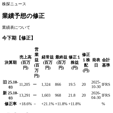
株探ニュース
業績予想の修正
業績表について
今下期【修正】
営
業
修正
売上高
経常益
最終益
修正１
益
１株
発表
会計
決算期
(百万
(百万
(百万
株益
(百
配
日
基準
円)
円)
円)
(円)
万
(円)
円)
旧 25.10-
2025-
11,205
ー
1,324
866
19.5
20
IFRS
10-30
03
新 25.10-
2026-
13,291
ー
1,603
968
21.8
20
IFRS
04-30
03
修正率
+18.6
%
－
+21.1
%
+11.8
%
+11.8
%
%