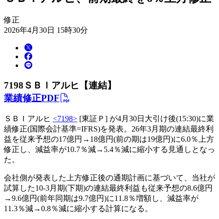
修正
2026年4月30日 15時30分
7198
ＳＢＩアルヒ【連結】
業績修正PDF
ＳＢＩアルヒ
<7198>
[東証Ｐ] が4月30日大引け後(15:30)に業
績修正(国際会計基準=IFRS)を発表。26年3月期の連結最終利
益を従来予想の17億円→18億円(前の期は19億円)に6.0％上方
修正し、減益率が10.7％減→5.4％減に縮小する見通しとなっ
た。
会社側が発表した上方修正後の通期計画に基づいて、当社が
試算した10-3月期(下期)の連結最終利益も従来予想の8.6億円
→9.6億円(前年同期は9.7億円)に11.8％増額し、減益率が
11.3％減→0.8％減に縮小する計算になる。