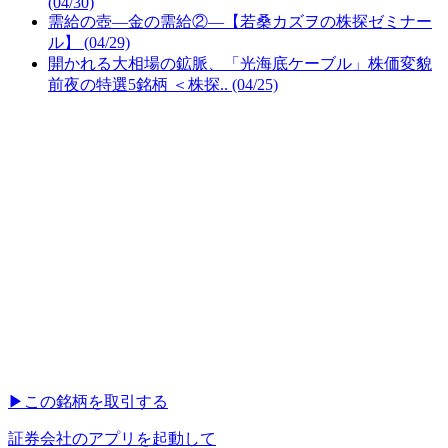
(04/30)
需給の壺―金の需給②―【若桑カズヲの株探ゼミナー
ル】 (04/29)
開かれる大相場の鉱脈、「光海底ケーブル」株価変貌
前夜の特選5銘柄 ＜株探.. (04/25)
▶︎
この銘柄を取引する
証券会社のアプリを起動して