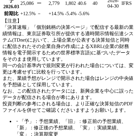
予
2026-
25,086
ー
2,779
1,802
40.6
40
IFRS
04-30
2026.03
前期比
+12.5
%
－
+14.5
%
-5.4
%
-5.6
%
【注意】
「決算速報」「個別銘柄の決算ページ」で配信する最新の業
績情報は、東京証券取引所が提供する適時開示情報伝達シス
テム(TDnet)において、上場企業が公表する決算短信と同時
に配信されたその企業自身の作成によるXBRL(企業の財務
情報を電子開示するための世界標準言語)に基づいたデータ
をそのまま使用しています。
同一の会計基準内で規則変更が行われた場合については、変
更は考慮せずに比較を行っています。
また、業績予想がレンジで開示された場合はレンジの中央値
を予想値として採用しています。
なお、この配信されたデータには、新興企業を中心に誤った
データが配信される場合が希にあります。
投資判断の参考にされる場合は、より正確な決算短信のPDF
ファイルを併せてご確認くださいますようお願いします。
・「予」：予想業績、「旧」：修正前の予想業績、
「新」：修正後の予想業績、「実」：実績業績、
「変」：決算期変更