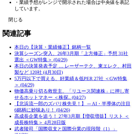
・業績予想がレンジで開示された場合は中央値を表記
しています。
閉じる
関連記事
本日の【決算・業績修正】銘柄一覧
決算シーズン突入、26年3月期「上方修正」予想 31社
選出 ＜GW特集＞ (04/29)
本日の決算発表予定 … レーザーテク、東エレク、村田
製など 120社 (4月30日)
5万円以下で買える、好業績＆低PER 27社 ＜GW特集
＞ (04/29)
物価高乗り切る救世主、「リユース関連株」に押し寄
せるホットマネー ＜株探.. (04/27)
【北浜流一郎のズバリ株先見！】 ─ AI・半導体の注目
6銘柄に妙味あり！ (04/26)
高成長企業を追う！ 27年3月期【増収増益】リスト ＜
成長株特集＞ 4月28日版
武者陵司「国際収支と国際分業の現段階（1）」