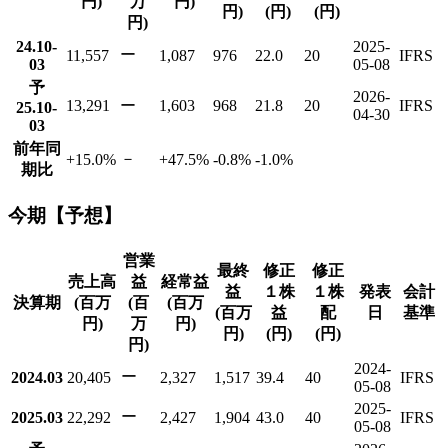
円)
万
円)
円)
(円)
(円)
円)
24.10-
2025-
ー
11,557
1,087
976
22.0
20
IFRS
03
05-08
予
2026-
13,291
ー
1,603
968
21.8
20
IFRS
25.10-
04-30
03
前年同
－
+15.0
%
+47.5
%
-0.8
%
-1.0
%
期比
今期【予想】
営業
最終
修正
修正
売上高
益
経常益
益
１株
１株
発表
会計
決算期
(百万
(百
(百万
(百万
益
配
日
基準
円)
万
円)
円)
(円)
(円)
円)
2024-
ー
2024.03
20,405
2,327
1,517
39.4
40
IFRS
05-08
2025-
ー
2025.03
22,292
2,427
1,904
43.0
40
IFRS
05-08