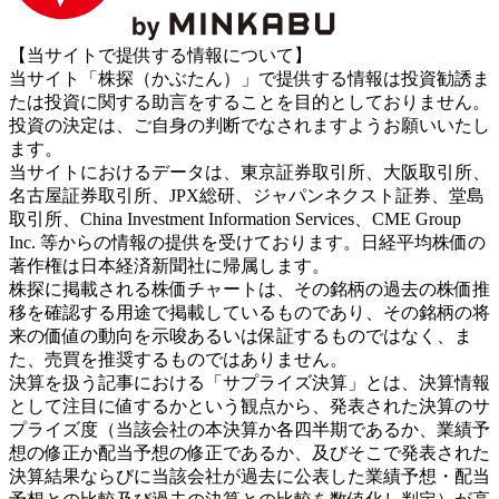
【当サイトで提供する情報について】
当サイト「株探（かぶたん）」で提供する情報は投資勧誘ま
たは投資に関する助言をすることを目的としておりません。
投資の決定は、ご自身の判断でなされますようお願いいたし
ます。
当サイトにおけるデータは、東京証券取引所、大阪取引所、
名古屋証券取引所、JPX総研、ジャパンネクスト証券、堂島
取引所、China Investment Information Services、CME Group
Inc. 等からの情報の提供を受けております。日経平均株価の
著作権は日本経済新聞社に帰属します。
株探に掲載される株価チャートは、その銘柄の過去の株価推
移を確認する用途で掲載しているものであり、その銘柄の将
来の価値の動向を示唆あるいは保証するものではなく、ま
た、売買を推奨するものではありません。
決算を扱う記事における「サプライズ決算」とは、決算情報
として注目に値するかという観点から、発表された決算のサ
プライズ度（当該会社の本決算か各四半期であるか、業績予
想の修正か配当予想の修正であるか、及びそこで発表された
決算結果ならびに当該会社が過去に公表した業績予想・配当