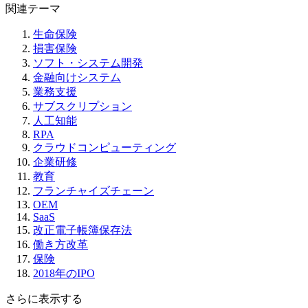
関連テーマ
生命保険
損害保険
ソフト・システム開発
金融向けシステム
業務支援
サブスクリプション
人工知能
RPA
クラウドコンピューティング
企業研修
教育
フランチャイズチェーン
OEM
SaaS
改正電子帳簿保存法
働き方改革
保険
2018年のIPO
さらに表示する