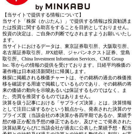
【当サイトで提供する情報について】
当サイト「株探（かぶたん）」で提供する情報は投資勧誘ま
たは投資に関する助言をすることを目的としておりません。
投資の決定は、ご自身の判断でなされますようお願いいたし
ます。
当サイトにおけるデータは、東京証券取引所、大阪取引所、
名古屋証券取引所、JPX総研、ジャパンネクスト証券、堂島
取引所、China Investment Information Services、CME Group
Inc. 等からの情報の提供を受けております。日経平均株価の
著作権は日本経済新聞社に帰属します。
株探に掲載される株価チャートは、その銘柄の過去の株価推
移を確認する用途で掲載しているものであり、その銘柄の将
来の価値の動向を示唆あるいは保証するものではなく、ま
た、売買を推奨するものではありません。
決算を扱う記事における「サプライズ決算」とは、決算情報
として注目に値するかという観点から、発表された決算のサ
プライズ度（当該会社の本決算か各四半期であるか、業績予
想の修正か配当予想の修正であるか、及びそこで発表された
決算結果ならびに当該会社が過去に公表した業績予想・配当