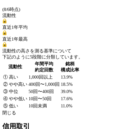
(8/6時点)
流動性
直近1年平均
直近1年最高
流動性の高さを測る基準について
下記のように5段階に分類しています。
年間平均
銘柄
流動性
約定回数
構成比率
① 高い
1,000回以上
13.9%
② やや高い
400回〜1,000回
18.5%
③ 中位
50回〜400回
39.0%
④ やや低い
10回〜50回
17.6%
⑤ 低い
10回未満
11.0%
閉じる
信用取引