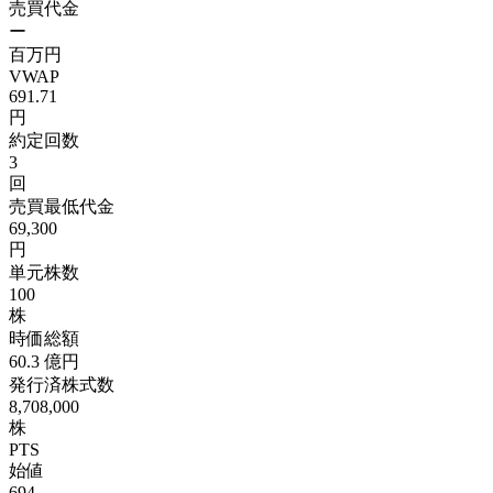
売買代金
ー
百万円
VWAP
691.71
円
約定回数
3
回
売買最低代金
69,300
円
単元株数
100
株
時価総額
60.3
億円
発行済株式数
8,708,000
株
PTS
始値
694