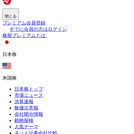
閉じる
プレミアム会員登録
すでに会員の方はログイン
株探プレミアムとは
日本株
米国株
日本株トップ
市場ニュース
決算速報
株価注意報
会社開示情報
銘柄探検
人気テーマ
ネット証券会社比較