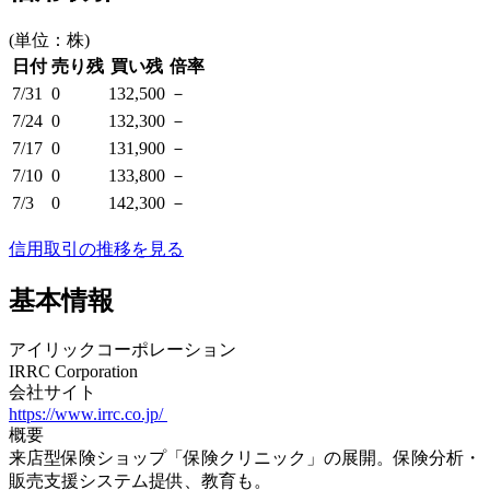
(単位：株)
日付
売り残
買い残
倍率
7/31
0
132,500
－
7/24
0
132,300
－
7/17
0
131,900
－
7/10
0
133,800
－
7/3
0
142,300
－
信用取引の推移を見る
基本情報
アイリックコーポレーション
IRRC Corporation
会社サイト
https://www.irrc.co.jp/
概要
来店型保険ショップ「保険クリニック」の展開。保険分析・
販売支援システム提供、教育も。