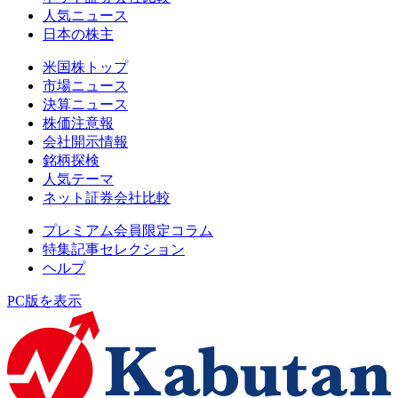
人気ニュース
日本の株主
米国株トップ
市場ニュース
決算ニュース
株価注意報
会社開示情報
銘柄探検
人気テーマ
ネット証券会社比較
プレミアム会員限定コラム
特集記事セレクション
ヘルプ
PC版を表示