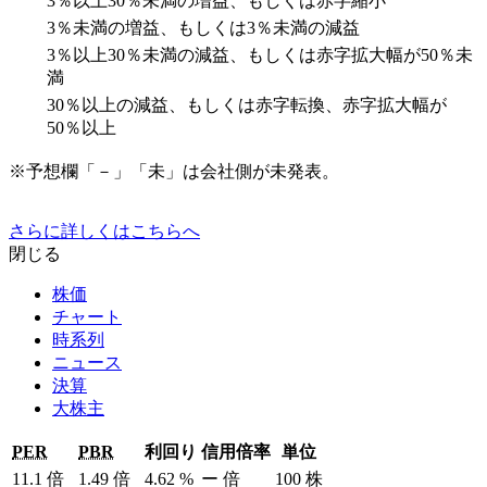
3％以上30％未満の増益、もしくは赤字縮小
3％未満の増益、もしくは3％未満の減益
3％以上30％未満の減益、もしくは赤字拡大幅が50％未
満
30％以上の減益、もしくは赤字転換、赤字拡大幅が
50％以上
※予想欄「－」「未」は会社側が未発表。
さらに詳しくはこちらへ
閉じる
株価
チャート
時系列
ニュース
決算
大株主
PER
PBR
利回り
信用倍率
単位
11.1
倍
1.49
倍
4.62
%
ー
倍
100
株