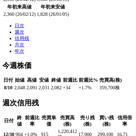
年初来高値
年初来安値
2,360
(26/02/12)
1,828
(26/01/05)
日次
週次
信用残
月次
年次
今週株価
日付
始値
高値
安値
終値
前週比
前週比%
売買高(株)
8/10
2,048
2,091
2,031
2,082
+34
+1.7
%
359,700
株
週次信用残
終
前週比
売買単
売買高
売り残
買い残
信用倍
日付
値
率
価
(株)
(株)
(株)
率
1,220,412
12/30
904
+1.0
%
915
17,900
299,100
16.71