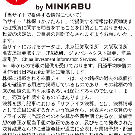
【当サイトで提供する情報について】
当サイト「株探（かぶたん）」で提供する情報は投資勧誘ま
たは投資に関する助言をすることを目的としておりません。
投資の決定は、ご自身の判断でなされますようお願いいたし
ます。
当サイトにおけるデータは、東京証券取引所、大阪取引所、
名古屋証券取引所、JPX総研、ジャパンネクスト証券、堂島
取引所、China Investment Information Services、CME Group
Inc. 等からの情報の提供を受けております。日経平均株価の
著作権は日本経済新聞社に帰属します。
株探に掲載される株価チャートは、その銘柄の過去の株価推
移を確認する用途で掲載しているものであり、その銘柄の将
来の価値の動向を示唆あるいは保証するものではなく、ま
た、売買を推奨するものではありません。
決算を扱う記事における「サプライズ決算」とは、決算情報
として注目に値するかという観点から、発表された決算のサ
プライズ度（当該会社の本決算か各四半期であるか、業績予
想の修正か配当予想の修正であるか、及びそこで発表された
決算結果ならびに当該会社が過去に公表した業績予想・配当