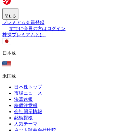
閉じる
プレミアム会員登録
すでに会員の方はログイン
株探プレミアムとは
日本株
米国株
日本株トップ
市場ニュース
決算速報
株価注意報
会社開示情報
銘柄探検
人気テーマ
ネット証券会社比較