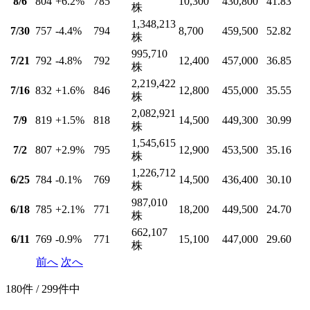
8/6
804
+6.2
%
785
10,300
430,800
41.83
株
1,348,213
7/30
757
-4.4
%
794
8,700
459,500
52.82
株
995,710
7/21
792
-4.8
%
792
12,400
457,000
36.85
株
2,219,422
7/16
832
+1.6
%
846
12,800
455,000
35.55
株
2,082,921
7/9
819
+1.5
%
818
14,500
449,300
30.99
株
1,545,615
7/2
807
+2.9
%
795
12,900
453,500
35.16
株
1,226,712
6/25
784
-0.1
%
769
14,500
436,400
30.10
株
987,010
6/18
785
+2.1
%
771
18,200
449,500
24.70
株
662,107
6/11
769
-0.9
%
771
15,100
447,000
29.60
株
前へ
次へ
180件 / 299件中