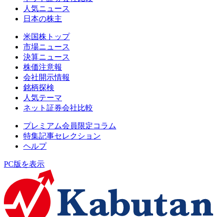
人気ニュース
日本の株主
米国株トップ
市場ニュース
決算ニュース
株価注意報
会社開示情報
銘柄探検
人気テーマ
ネット証券会社比較
プレミアム会員限定コラム
特集記事セレクション
ヘルプ
PC版を表示