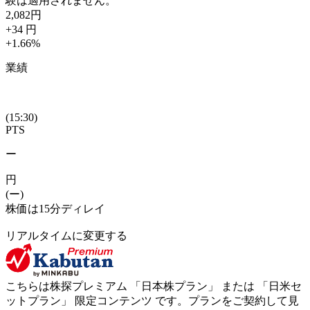
験は適用されません。
2,082
円
+34
円
+1.66
%
業績
(15:30)
PTS
ー
円
(ー)
株価は15分ディレイ
リアルタイムに変更する
こちらは株探プレミアム 「
日本株プラン
」 または 「
日米セ
ットプラン
」
限定コンテンツ
です。プランをご契約して見