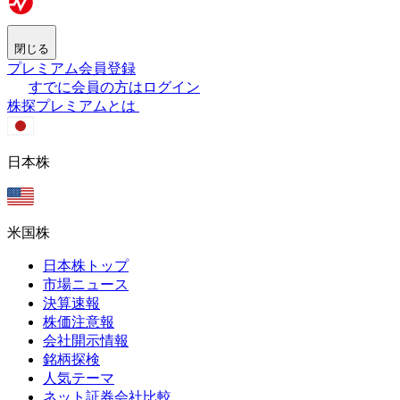
閉じる
プレミアム会員登録
すでに会員の方はログイン
株探プレミアムとは
日本株
米国株
日本株トップ
市場ニュース
決算速報
株価注意報
会社開示情報
銘柄探検
人気テーマ
ネット証券会社比較