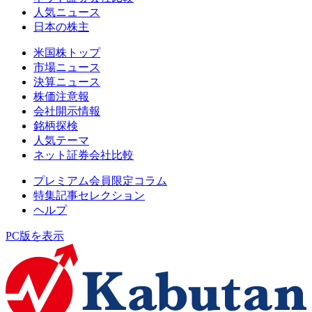
人気ニュース
日本の株主
米国株トップ
市場ニュース
決算ニュース
株価注意報
会社開示情報
銘柄探検
人気テーマ
ネット証券会社比較
プレミアム会員限定コラム
特集記事セレクション
ヘルプ
PC版を表示