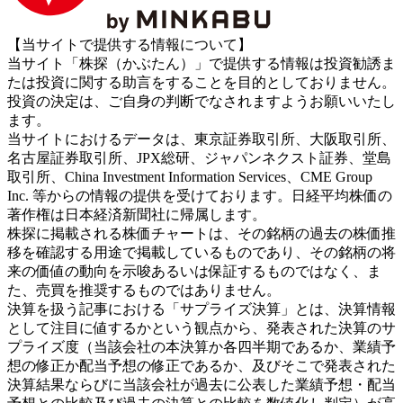
【当サイトで提供する情報について】
当サイト「株探（かぶたん）」で提供する情報は投資勧誘ま
たは投資に関する助言をすることを目的としておりません。
投資の決定は、ご自身の判断でなされますようお願いいたし
ます。
当サイトにおけるデータは、東京証券取引所、大阪取引所、
名古屋証券取引所、JPX総研、ジャパンネクスト証券、堂島
取引所、China Investment Information Services、CME Group
Inc. 等からの情報の提供を受けております。日経平均株価の
著作権は日本経済新聞社に帰属します。
株探に掲載される株価チャートは、その銘柄の過去の株価推
移を確認する用途で掲載しているものであり、その銘柄の将
来の価値の動向を示唆あるいは保証するものではなく、ま
た、売買を推奨するものではありません。
決算を扱う記事における「サプライズ決算」とは、決算情報
として注目に値するかという観点から、発表された決算のサ
プライズ度（当該会社の本決算か各四半期であるか、業績予
想の修正か配当予想の修正であるか、及びそこで発表された
決算結果ならびに当該会社が過去に公表した業績予想・配当