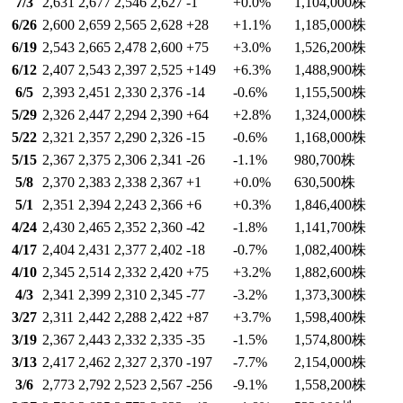
7/3
2,631
2,677
2,546
2,627
-1
+0.0
%
1,104,000
株
6/26
2,600
2,659
2,565
2,628
+28
+1.1
%
1,185,000
株
6/19
2,543
2,665
2,478
2,600
+75
+3.0
%
1,526,200
株
6/12
2,407
2,543
2,397
2,525
+149
+6.3
%
1,488,900
株
6/5
2,393
2,451
2,330
2,376
-14
-0.6
%
1,155,500
株
5/29
2,326
2,447
2,294
2,390
+64
+2.8
%
1,324,000
株
5/22
2,321
2,357
2,290
2,326
-15
-0.6
%
1,168,000
株
5/15
2,367
2,375
2,306
2,341
-26
-1.1
%
980,700
株
5/8
2,370
2,383
2,338
2,367
+1
+0.0
%
630,500
株
5/1
2,351
2,394
2,243
2,366
+6
+0.3
%
1,846,400
株
4/24
2,430
2,465
2,352
2,360
-42
-1.8
%
1,141,700
株
4/17
2,404
2,431
2,377
2,402
-18
-0.7
%
1,082,400
株
4/10
2,345
2,514
2,332
2,420
+75
+3.2
%
1,882,600
株
4/3
2,341
2,399
2,310
2,345
-77
-3.2
%
1,373,300
株
3/27
2,311
2,442
2,288
2,422
+87
+3.7
%
1,598,400
株
3/19
2,367
2,443
2,332
2,335
-35
-1.5
%
1,574,800
株
3/13
2,417
2,462
2,327
2,370
-197
-7.7
%
2,154,000
株
3/6
2,773
2,792
2,523
2,567
-256
-9.1
%
1,558,200
株