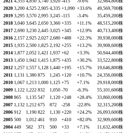
2021
4,355
4,850
3,740
3,920
-415
-9.6
%
32,984,800
株
2020
3,200
4,525
2,905
4,335
+1,090
+33.6
%
49,569,700
株
2019
3,295
3,570
2,995
3,245
-115
-3.4
%
35,459,200
株
2018
3,040
3,645
2,650
3,360
+335
+11.1
%
48,515,200
株
2017
2,690
3,230
2,445
3,025
+345
+12.9
%
40,713,400
株
2016
2,157
2,925
2,027
2,680
+488
+22.3
%
39,938,000
株
2015
1,935
2,500
1,825
2,192
+255
+13.2
%
39,908,600
株
2014
1,877
2,052
1,421
1,937
+62
+3.3
%
50,944,400
株
2013
1,450
1,942
1,415
1,875
+435
+30.2
%
33,522,800
株
2012
1,257
1,557
1,128
1,440
+195
+15.7
%
19,646,800
株
2011
1,131
1,380
875
1,245
+120
+10.7
%
24,356,000
株
2010
1,067
1,213
1,000
1,125
+75
+7.1
%
29,918,000
株
2009
1,122
1,222
832
1,050
-70
-6.3
%
55,101,600
株
2008
865
1,135
547
1,120
+248
+28.4
%
33,860,000
株
2007
1,132
1,212
675
872
-258
-22.8
%
32,315,200
株
2006
912
1,190
822
1,130
+220
+24.2
%
26,093,600
株
2005
500
1,012
461
910
+410
+82.0
%
32,909,600
株
2004
449
582
371
500
+33
+7.1
%
11,632,400
株