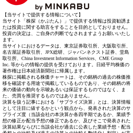
【当サイトで提供する情報について】
当サイト「株探（かぶたん）」で提供する情報は投資勧誘ま
たは投資に関する助言をすることを目的としておりません。
投資の決定は、ご自身の判断でなされますようお願いいたし
ます。
当サイトにおけるデータは、東京証券取引所、大阪取引所、
名古屋証券取引所、JPX総研、ジャパンネクスト証券、堂島
取引所、China Investment Information Services、CME Group
Inc. 等からの情報の提供を受けております。日経平均株価の
著作権は日本経済新聞社に帰属します。
株探に掲載される株価チャートは、その銘柄の過去の株価推
移を確認する用途で掲載しているものであり、その銘柄の将
来の価値の動向を示唆あるいは保証するものではなく、ま
た、売買を推奨するものではありません。
決算を扱う記事における「サプライズ決算」とは、決算情報
として注目に値するかという観点から、発表された決算のサ
プライズ度（当該会社の本決算か各四半期であるか、業績予
想の修正か配当予想の修正であるか、及びそこで発表された
決算結果ならびに当該会社が過去に公表した業績予想・配当