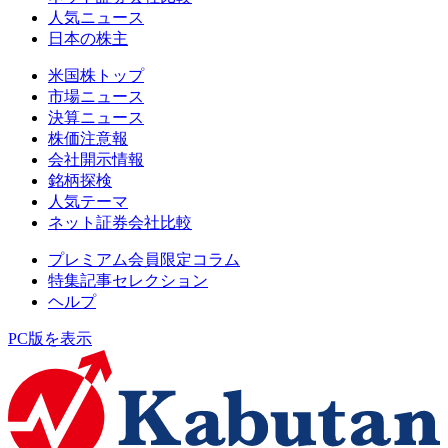
人気ニュース
日本の株主
米国株トップ
市場ニュース
決算ニュース
株価注意報
会社開示情報
銘柄探検
人気テーマ
ネット証券会社比較
プレミアム会員限定コラム
特集記事セレクション
ヘルプ
PC版を表示