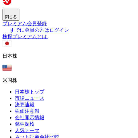
閉じる
プレミアム会員登録
すでに会員の方はログイン
株探プレミアムとは
日本株
米国株
日本株トップ
市場ニュース
決算速報
株価注意報
会社開示情報
銘柄探検
人気テーマ
ネット証券会社比較