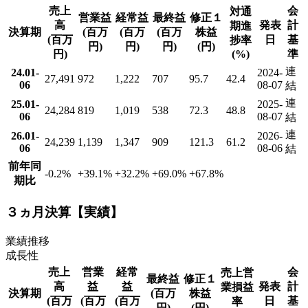
売上
会
対通
営業益
経常益
最終益
修正１
高
発表
計
期進
決算期
(百万
(百万
(百万
株益
(百万
日
基
捗率
円)
円)
円)
(円)
円)
(%)
準
連
24.01-
2024-
27,491
972
1,222
707
95.7
42.4
06
08-07
結
連
25.01-
2025-
24,284
819
1,019
538
72.3
48.8
06
08-07
結
連
26.01-
2026-
24,239
1,139
1,347
909
121.3
61.2
06
08-06
結
前年同
-0.2
%
+39.1
%
+32.2
%
+69.0
%
+67.8
%
期比
３ヵ月決算【実績】
業績推移
成長性
売上
営業
経常
会
売上営
最終益
修正１
高
益
益
発表
計
業損益
決算期
(百万
株益
(百万
(百万
(百万
日
基
率
円)
(円)