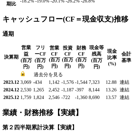
-18.2
%
-19.0
%
-20.1
%
-26.2
%
-26.8
%
期比
キャッシュフロー(CF＝現金収支)推移
通期
営業
フリ
現金等
営業
投資
財務
現金
益
ーCF
CF
CF
CF
残高
会計
決算期
比率
(百万
(百万
(百万
(百万
(百万
(百万
基準
(%)
円)
円)
円)
円)
円)
円)
過去分を見る
2023.12
3,069
-434
1,142
-1,576
-1,544
7,323
12.88
連結
2024.12
2,530
1,265
2,452
-1,187
-397
8,144
13.26
連結
2025.12
1,759
1,824
2,546
-722
-1,360
8,690
13.57
連結
業績・財務推移【実績】
第２四半期累計決算【実績】