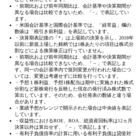
・前期比および前年同期比は、会計基準や決算期間が
異なる場合は比較できないため、「−」で表記してい
ます。
・米国会計基準と国際会計基準では、「経常益」欄の
数値は「税引き前利益」を表記しています。
・決算期表記後の「*」は上場前の決算を示し、2018年
以前に新規上場した銘柄では1株あたりの項目は株式分
割などによる換算修正は行っていません。
・前期比および前年同期比は、会計基準や決算期間が
異なる場合は比較できないため、「－」で表記しま
す。同一の会計基準内で規則変更が行われた場合につ
いては、変更は考慮せずに比較を行っています。
・予想１株利益、予想1株配当は期中に実施された株式
分割など新株発行を反映した現在の発行済み株式数で
算出しています。そのため、会社発表の数値と違う場
合があります。
・業績予想がレンジで開示された場合は中央値を表記
しています。
・収益性におけるROE、ROA、総資産回転率は12ヵ月
決算以外は算出せず、「－」で表記します。
・有利子負債倍率の計算に用いる有利子負債は貸借対