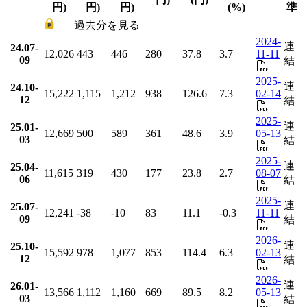
円)
円)
円)
(%)
準
過去分を見る
2024-
連
24.07-
12,026
443
446
280
37.8
3.7
11-11
09
結
2025-
連
24.10-
15,222
1,115
1,212
938
126.6
7.3
02-14
12
結
2025-
連
25.01-
12,669
500
589
361
48.6
3.9
05-13
03
結
2025-
連
25.04-
11,615
319
430
177
23.8
2.7
08-07
06
結
2025-
連
25.07-
12,241
-38
-10
83
11.1
-0.3
11-11
09
結
2026-
連
25.10-
15,592
978
1,077
853
114.4
6.3
02-13
12
結
2026-
連
26.01-
13,566
1,112
1,160
669
89.5
8.2
05-13
03
結