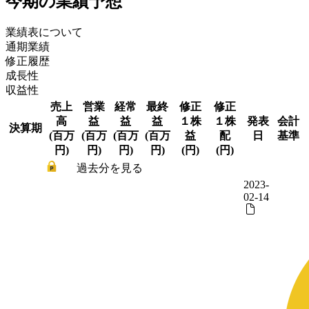
今期の業績予想
業績表について
通期業績
修正履歴
成長性
収益性
売上
営業
経常
最終
修正
修正
高
益
益
益
１株
１株
発表
会計
決算期
(百万
(百万
(百万
(百万
益
配
日
基準
円)
円)
円)
円)
(円)
(円)
過去分を見る
2023-
02-14