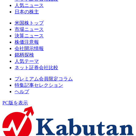
人気ニュース
日本の株主
米国株トップ
市場ニュース
決算ニュース
株価注意報
会社開示情報
銘柄探検
人気テーマ
ネット証券会社比較
プレミアム会員限定コラム
特集記事セレクション
ヘルプ
PC版を表示