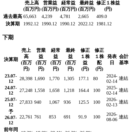
売上高
営業益
経常益
最終益
修正１株益
(百万円)
(百万円)
(百万円)
(百万円)
(円)
過去最高
65,663
4,239
4,781
2,665
409.0
決算期
1992.12
1990.12
1990.12
2022.12
1981.12
下期
売上
営業
経常
最終
修正
修正
高
益
益
益
１株
１株
発表
会計
決算期
(百万
(百万
(百万
(百万
益
配
日
基準
円)
円)
円)
円)
(円)
(円)
23.07-
2024-
連結
28,398
1,690
1,770
1,305
177.1
80
12
02-14
24.07-
2025-
連結
27,248
1,558
1,658
1,218
164.4
100
12
02-14
25.07-
2026-
連結
27,833
940
1,067
936
125.5
100
12
02-13
予
2026-
22,761
761
853
691
91.9
100
連結
26.07-
08-06
12
前年同