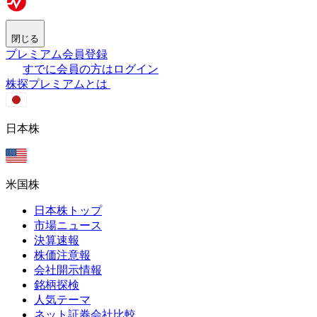
閉じる
プレミアム会員登録
すでに会員の方はログイン
株探プレミアムとは
日本株
米国株
日本株トップ
市場ニュース
決算速報
株価注意報
会社開示情報
銘柄探検
人気テーマ
ネット証券会社比較