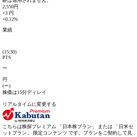
験は適用されません。
2,550
円
+3
円
+0.12
%
業績
(15:30)
PTS
ー
円
(ー)
株価は15分ディレイ
リアルタイムに変更する
こちらは株探プレミアム 「
日本株プラン
」 または 「
日米セ
ットプラン
」
限定コンテンツ
です。プランをご契約して見