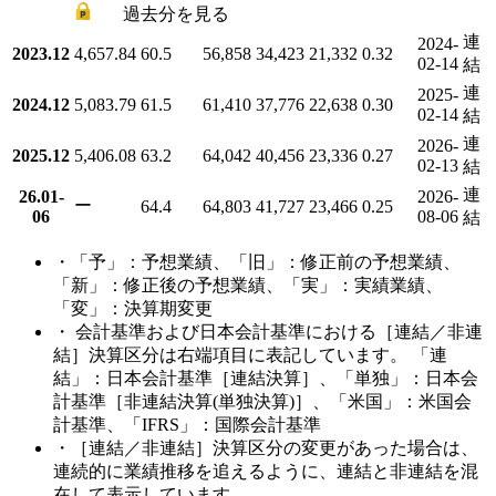
過去分を見る
連
2024-
2023.12
4,657.84
60.5
56,858
34,423
21,332
0.32
02-14
結
連
2025-
2024.12
5,083.79
61.5
61,410
37,776
22,638
0.30
02-14
結
連
2026-
2025.12
5,406.08
63.2
64,042
40,456
23,336
0.27
02-13
結
連
26.01-
2026-
ー
64.4
64,803
41,727
23,466
0.25
06
08-06
結
・「予」：予想業績、「旧」：修正前の予想業績、
「新」：修正後の予想業績、「実」：実績業績、
「変」：決算期変更
・ 会計基準および日本会計基準における［連結／非連
結］決算区分は右端項目に表記しています。 「連
結」：日本会計基準［連結決算］、「単独」：日本会
計基準［非連結決算(単独決算)］、「米国」：米国会
計基準、「IFRS」：国際会計基準
・［連結／非連結］決算区分の変更があった場合は、
連続的に業績推移を追えるように、連結と非連結を混
在して表示しています。