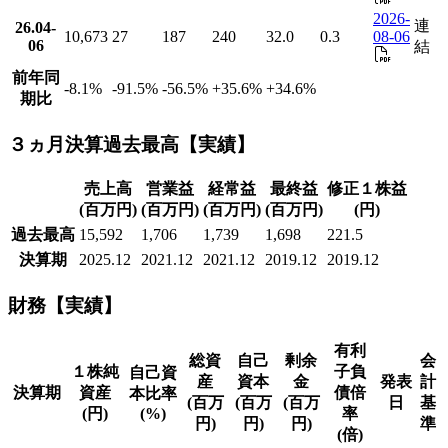
2026-
連
26.04-
10,673
27
187
240
32.0
0.3
08-06
06
結
前年同
-8.1
%
-91.5
%
-56.5
%
+35.6
%
+34.6
%
期比
３ヵ月決算過去最高【実績】
売上高
営業益
経常益
最終益
修正１株益
(百万円)
(百万円)
(百万円)
(百万円)
(円)
過去最高
15,592
1,706
1,739
1,698
221.5
決算期
2025.12
2021.12
2021.12
2019.12
2019.12
財務【実績】
有利
総資
自己
剰余
会
１株純
子負
自己資
産
資本
金
発表
計
決算期
資産
債倍
本比率
(百万
(百万
(百万
日
基
(円)
(%)
率
円)
円)
円)
準
(倍)