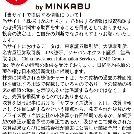
【当サイトで提供する情報について】
当サイト「株探（かぶたん）」で提供する情報は投資勧誘ま
たは投資に関する助言をすることを目的としておりません。
投資の決定は、ご自身の判断でなされますようお願いいたし
ます。
当サイトにおけるデータは、東京証券取引所、大阪取引所、
名古屋証券取引所、JPX総研、ジャパンネクスト証券、堂島
取引所、China Investment Information Services、CME Group
Inc. 等からの情報の提供を受けております。日経平均株価の
著作権は日本経済新聞社に帰属します。
株探に掲載される株価チャートは、その銘柄の過去の株価推
移を確認する用途で掲載しているものであり、その銘柄の将
来の価値の動向を示唆あるいは保証するものではなく、ま
た、売買を推奨するものではありません。
決算を扱う記事における「サプライズ決算」とは、決算情報
として注目に値するかという観点から、発表された決算のサ
プライズ度（当該会社の本決算か各四半期であるか、業績予
想の修正か配当予想の修正であるか、及びそこで発表された
決算結果ならびに当該会社が過去に公表した業績予想・配当