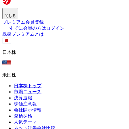
閉じる
プレミアム会員登録
すでに会員の方はログイン
株探プレミアムとは
日本株
米国株
日本株トップ
市場ニュース
決算速報
株価注意報
会社開示情報
銘柄探検
人気テーマ
ネット証券会社比較