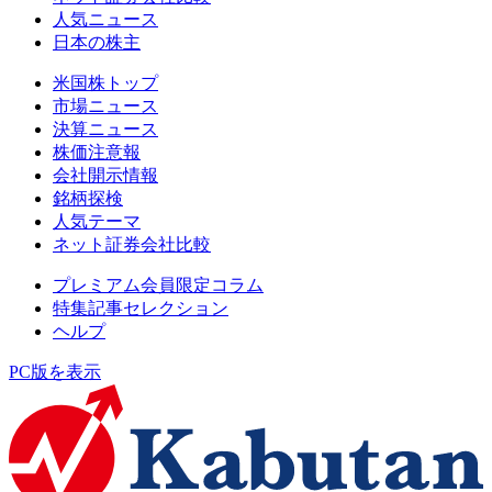
人気ニュース
日本の株主
米国株トップ
市場ニュース
決算ニュース
株価注意報
会社開示情報
銘柄探検
人気テーマ
ネット証券会社比較
プレミアム会員限定コラム
特集記事セレクション
ヘルプ
PC版を表示