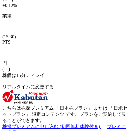
+0.12
%
業績
(15:30)
PTS
ー
円
(ー)
株価は15分ディレイ
リアルタイムに変更する
こちらは株探プレミアム 「
日本株プラン
」 または 「
日米セ
ットプラン
」
限定コンテンツ
です。プランをご契約して見
ることができます。
株探プレミアムに申し込む
(初回無料体験付き)
プレミア