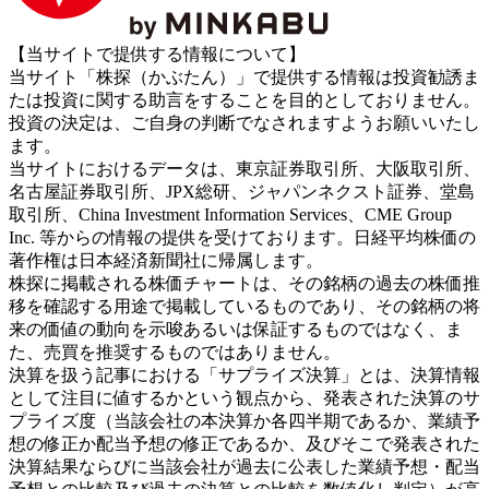
【当サイトで提供する情報について】
当サイト「株探（かぶたん）」で提供する情報は投資勧誘ま
たは投資に関する助言をすることを目的としておりません。
投資の決定は、ご自身の判断でなされますようお願いいたし
ます。
当サイトにおけるデータは、東京証券取引所、大阪取引所、
名古屋証券取引所、JPX総研、ジャパンネクスト証券、堂島
取引所、China Investment Information Services、CME Group
Inc. 等からの情報の提供を受けております。日経平均株価の
著作権は日本経済新聞社に帰属します。
株探に掲載される株価チャートは、その銘柄の過去の株価推
移を確認する用途で掲載しているものであり、その銘柄の将
来の価値の動向を示唆あるいは保証するものではなく、ま
た、売買を推奨するものではありません。
決算を扱う記事における「サプライズ決算」とは、決算情報
として注目に値するかという観点から、発表された決算のサ
プライズ度（当該会社の本決算か各四半期であるか、業績予
想の修正か配当予想の修正であるか、及びそこで発表された
決算結果ならびに当該会社が過去に公表した業績予想・配当