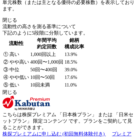
単元株数（または主となる優待の必要株数）を表示しており
ます。
閉じる
流動性の高さを測る基準について
下記のように5段階に分類しています。
年間平均
銘柄
流動性
約定回数
構成比率
① 高い
1,000回以上
13.9%
② やや高い
400回〜1,000回
18.5%
③ 中位
50回〜400回
39.0%
④ やや低い
10回〜50回
17.6%
⑤ 低い
10回未満
11.0%
閉じる
こちらは株探プレミアム 「
日本株プラン
」 または 「
日米セ
ットプラン
」
限定コンテンツ
です。プランをご契約して見
ることができます。
株探プレミアムに申し込む
(初回無料体験付き)
プレミア