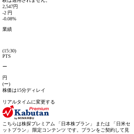
験は適用されません。
2,547
円
-2
円
-0.08
%
業績
(15:30)
PTS
ー
円
(ー)
株価は15分ディレイ
リアルタイムに変更する
こちらは株探プレミアム 「
日本株プラン
」 または 「
日米セ
ットプラン
」
限定コンテンツ
です。プランをご契約して見