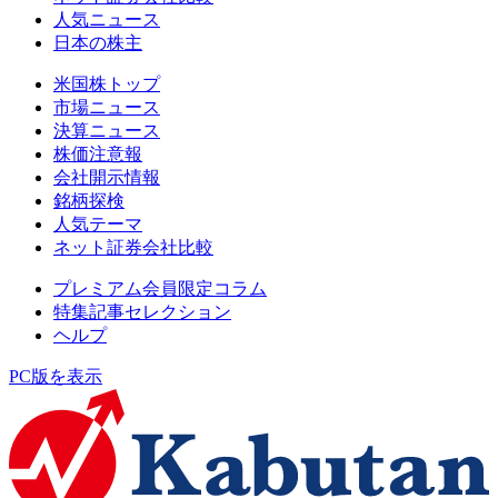
人気ニュース
日本の株主
米国株トップ
市場ニュース
決算ニュース
株価注意報
会社開示情報
銘柄探検
人気テーマ
ネット証券会社比較
プレミアム会員限定コラム
特集記事セレクション
ヘルプ
PC版を表示