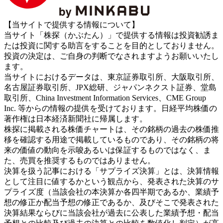
【当サイトで提供する情報について】
当サイト「株探（かぶたん）」で提供する情報は投資勧誘ま
たは投資に関する助言をすることを目的としておりません。
投資の決定は、ご自身の判断でなされますようお願いいたし
ます。
当サイトにおけるデータは、東京証券取引所、大阪取引所、
名古屋証券取引所、JPX総研、ジャパンネクスト証券、堂島
取引所、China Investment Information Services、CME Group
Inc. 等からの情報の提供を受けております。日経平均株価の
著作権は日本経済新聞社に帰属します。
株探に掲載される株価チャートは、その銘柄の過去の株価推
移を確認する用途で掲載しているものであり、その銘柄の将
来の価値の動向を示唆あるいは保証するものではなく、ま
た、売買を推奨するものではありません。
決算を扱う記事における「サプライズ決算」とは、決算情報
として注目に値するかという観点から、発表された決算のサ
プライズ度（当該会社の本決算か各四半期であるか、業績予
想の修正か配当予想の修正であるか、及びそこで発表された
決算結果ならびに当該会社が過去に公表した業績予想・配当