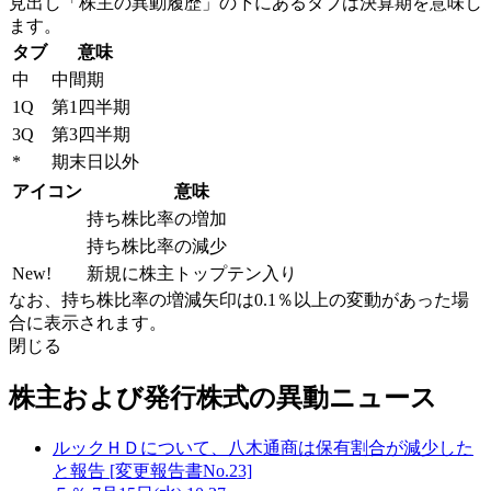
見出し「株主の異動履歴」の下にあるタブは決算期を意味し
ます。
タブ
意味
中
中間期
1Q
第1四半期
3Q
第3四半期
*
期末日以外
アイコン
意味
持ち株比率の増加
持ち株比率の減少
New!
新規に株主トップテン入り
なお、持ち株比率の増減矢印は0.1％以上の変動があった場
合に表示されます。
閉じる
株主および発行株式の異動ニュース
ルックＨＤについて、八木通商は保有割合が減少した
と報告 [変更報告書No.23]