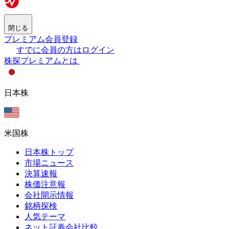
閉じる
プレミアム会員登録
すでに会員の方はログイン
株探プレミアムとは
日本株
米国株
日本株トップ
市場ニュース
決算速報
株価注意報
会社開示情報
銘柄探検
人気テーマ
ネット証券会社比較