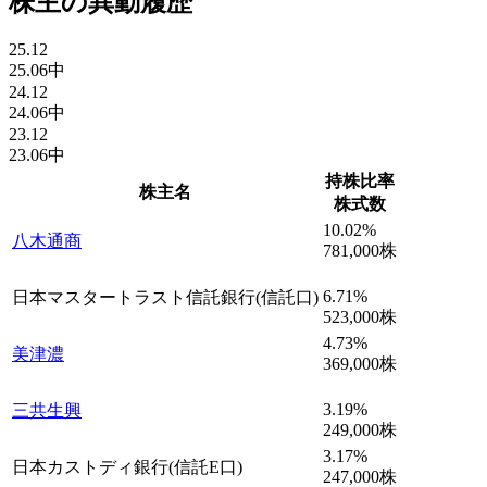
株主の異動履歴
25.12
25.06中
24.12
24.06中
23.12
23.06中
持株比率
株主名
株式数
10.02
%
八木通商
781,000
株
6.71
%
日本マスタートラスト信託銀行(信託口)
523,000
株
4.73
%
美津濃
369,000
株
3.19
%
三共生興
249,000
株
3.17
%
日本カストディ銀行(信託E口)
247,000
株