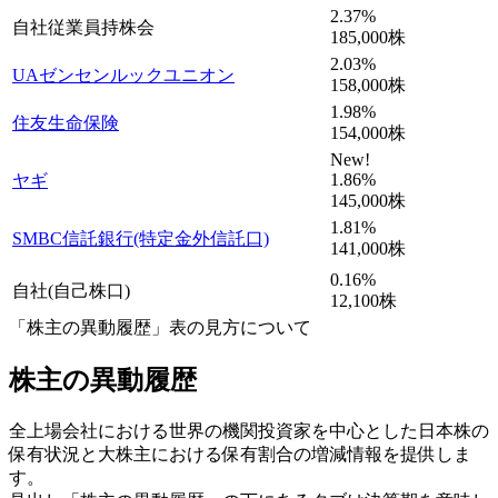
2.37
%
自社従業員持株会
185,000
株
2.03
%
UAゼンセンルックユニオン
158,000
株
1.98
%
住友生命保険
154,000
株
New!
1.86
%
ヤギ
145,000
株
1.81
%
SMBC信託銀行(特定金外信託口)
141,000
株
0.16
%
自社(自己株口)
12,100
株
「株主の異動履歴」表の見方について
株主の異動履歴
全上場会社における世界の機関投資家を中心とした日本株の
保有状況と大株主における保有割合の増減情報を提供しま
す。