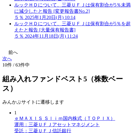
ルックＨＤについて、三菱ＵＦＪは保有割合が5％未満
に減少したと報告 [変更報告書No.2]
５％
2025年1月20日(月) 10:14
ルックＨＤについて、三菱ＵＦＪは保有割合が5％を超
えたと報告 [大量保有報告書]
５％
2024年11月18日(月) 11:24
前へ
次へ
10件 / 63件中
組み入れファンドベスト5（株数ベー
ス）
みんかぶサイトに遷移します
1
ｅＭＡＸＩＳ Ｓｌｉｍ国内株式（ＴＯＰＩＸ）
運用：三菱ＵＦＪアセットマネジメント
受託：三菱ＵＦＪ信託銀行