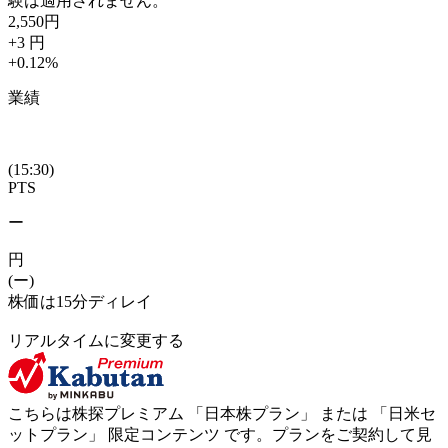
験は適用されません。
2,550
円
+3
円
+0.12
%
業績
(15:30)
PTS
ー
円
(ー)
株価は15分ディレイ
リアルタイムに変更する
こちらは株探プレミアム 「
日本株プラン
」 または 「
日米セ
ットプラン
」
限定コンテンツ
です。プランをご契約して見