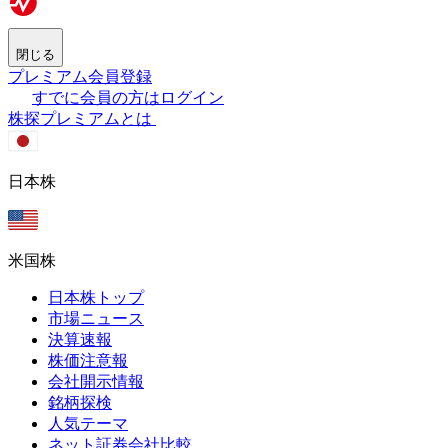
閉じる
プレミアム会員登録
すでに会員の方はログイン
株探プレミアムとは
日本株
米国株
日本株トップ
市場ニュース
決算速報
株価注意報
会社開示情報
銘柄探検
人気テーマ
ネット証券会社比較