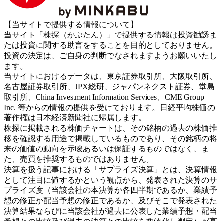
【当サイトで提供する情報について】
当サイト「株探（かぶたん）」で提供する情報は投資勧誘ま
たは投資に関する助言をすることを目的としておりません。
投資の決定は、ご自身の判断でなされますようお願いいたし
ます。
当サイトにおけるデータは、東京証券取引所、大阪取引所、
名古屋証券取引所、JPX総研、ジャパンネクスト証券、堂島
取引所、China Investment Information Services、CME Group
Inc. 等からの情報の提供を受けております。日経平均株価の
著作権は日本経済新聞社に帰属します。
株探に掲載される株価チャートは、その銘柄の過去の株価推
移を確認する用途で掲載しているものであり、その銘柄の将
来の価値の動向を示唆あるいは保証するものではなく、ま
た、売買を推奨するものではありません。
決算を扱う記事における「サプライズ決算」とは、決算情報
として注目に値するかという観点から、発表された決算のサ
プライズ度（当該会社の本決算か各四半期であるか、業績予
想の修正か配当予想の修正であるか、及びそこで発表された
決算結果ならびに当該会社が過去に公表した業績予想・配当