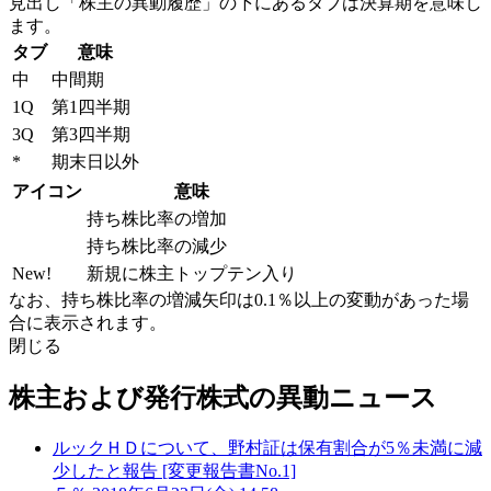
見出し「株主の異動履歴」の下にあるタブは決算期を意味し
ます。
タブ
意味
中
中間期
1Q
第1四半期
3Q
第3四半期
*
期末日以外
アイコン
意味
持ち株比率の増加
持ち株比率の減少
New!
新規に株主トップテン入り
なお、持ち株比率の増減矢印は0.1％以上の変動があった場
合に表示されます。
閉じる
株主および発行株式の異動ニュース
ルックＨＤについて、野村証は保有割合が5％未満に減
少したと報告 [変更報告書No.1]