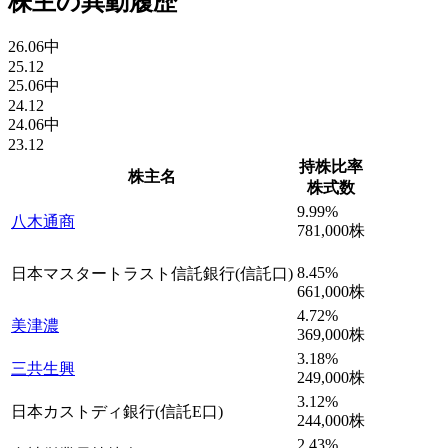
株主の異動履歴
26.06中
25.12
25.06中
24.12
24.06中
23.12
持株比率
株主名
株式数
9.99
%
八木通商
781,000
株
8.45
%
日本マスタートラスト信託銀行(信託口)
661,000
株
4.72
%
美津濃
369,000
株
3.18
%
三共生興
249,000
株
3.12
%
日本カストディ銀行(信託E口)
244,000
株
2.43
%