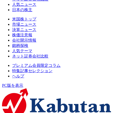
人気ニュース
日本の株主
米国株トップ
市場ニュース
決算ニュース
株価注意報
会社開示情報
銘柄探検
人気テーマ
ネット証券会社比較
プレミアム会員限定コラム
特集記事セレクション
ヘルプ
PC版を表示