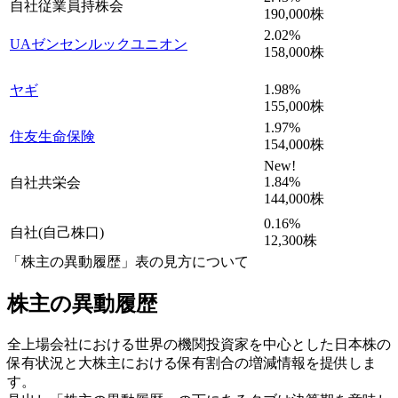
自社従業員持株会
190,000
株
2.02
%
UAゼンセンルックユニオン
158,000
株
1.98
%
ヤギ
155,000
株
1.97
%
住友生命保険
154,000
株
New!
1.84
%
自社共栄会
144,000
株
0.16
%
自社(自己株口)
12,300
株
「株主の異動履歴」表の見方について
株主の異動履歴
全上場会社における世界の機関投資家を中心とした日本株の
保有状況と大株主における保有割合の増減情報を提供しま
す。