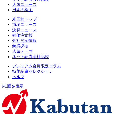
人気ニュース
日本の株主
米国株トップ
市場ニュース
決算ニュース
株価注意報
会社開示情報
銘柄探検
人気テーマ
ネット証券会社比較
プレミアム会員限定コラム
特集記事セレクション
ヘルプ
PC版を表示