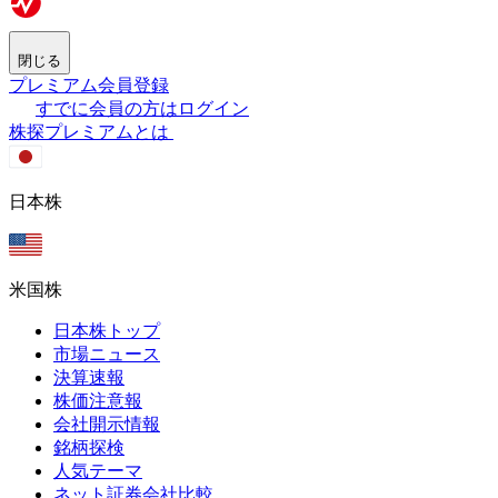
閉じる
プレミアム会員登録
すでに会員の方はログイン
株探プレミアムとは
日本株
米国株
日本株トップ
市場ニュース
決算速報
株価注意報
会社開示情報
銘柄探検
人気テーマ
ネット証券会社比較