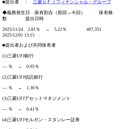
■提出者 ：
三菱ＵＦＪフィナンシャル・グループ
◆義務発生日 保有割合（前回→今回） 保有株
数 提出日時
2025/11/24 2.81％ → 5.22％ 407,351
2025/12/01 13:15
■提出者および共同保有者
(1)三菱UFJ銀行
― ％ → 0.95％
(2)三菱UFJ信託銀行
― ％ → 1.36％
(3)三菱UFJアセットマネジメント
― ％ → 0.41％
(4)三菱UFJモルガン・スタンレー証券