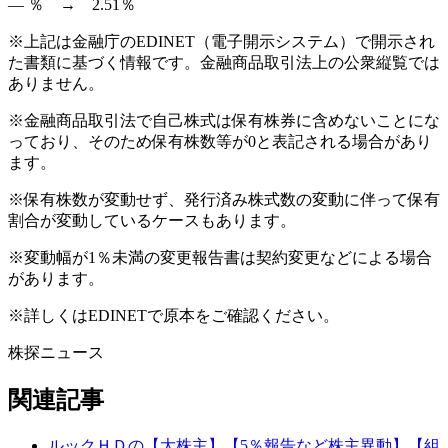
― ％ → 2.51％
※上記は金融庁のEDINET（電子開示システム）で開示され
た書類に基づく情報です。金融商品取引法上の公衆縦覧では
ありません。
※金融商品取引法で自己株式は保有株券に含めないことにな
っており、そのため保有株数等が0と表記される場合があり
ます。
※保有株数が変動せず、発行済み株式数の変動に伴って保有
割合が変動しているケースもあります。
※変動幅が1％未満の変更報告書は契約変更などによる場合
があります。
※詳しくはEDINETで原本をご確認ください。
株探ニュース
関連記事
ルックＨＤの【大株主】【5％報告など株主異動】【組