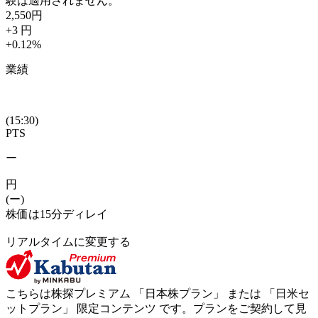
験は適用されません。
2,550
円
+3
円
+0.12
%
業績
(15:30)
PTS
ー
円
(ー)
株価は15分ディレイ
リアルタイムに変更する
こちらは株探プレミアム 「
日本株プラン
」 または 「
日米セ
ットプラン
」
限定コンテンツ
です。プランをご契約して見