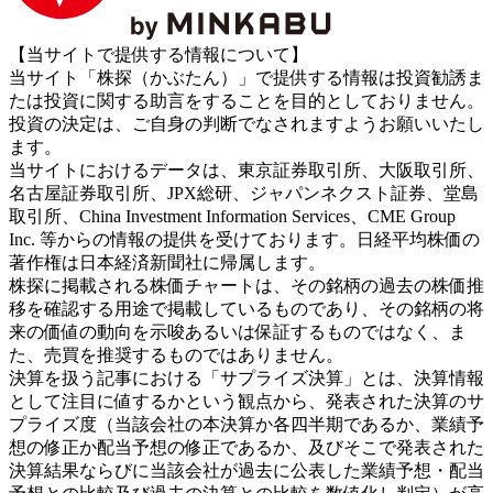
【当サイトで提供する情報について】
当サイト「株探（かぶたん）」で提供する情報は投資勧誘ま
たは投資に関する助言をすることを目的としておりません。
投資の決定は、ご自身の判断でなされますようお願いいたし
ます。
当サイトにおけるデータは、東京証券取引所、大阪取引所、
名古屋証券取引所、JPX総研、ジャパンネクスト証券、堂島
取引所、China Investment Information Services、CME Group
Inc. 等からの情報の提供を受けております。日経平均株価の
著作権は日本経済新聞社に帰属します。
株探に掲載される株価チャートは、その銘柄の過去の株価推
移を確認する用途で掲載しているものであり、その銘柄の将
来の価値の動向を示唆あるいは保証するものではなく、ま
た、売買を推奨するものではありません。
決算を扱う記事における「サプライズ決算」とは、決算情報
として注目に値するかという観点から、発表された決算のサ
プライズ度（当該会社の本決算か各四半期であるか、業績予
想の修正か配当予想の修正であるか、及びそこで発表された
決算結果ならびに当該会社が過去に公表した業績予想・配当