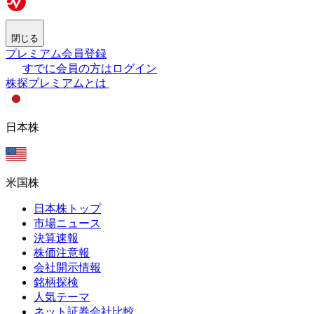
閉じる
プレミアム会員登録
すでに会員の方はログイン
株探プレミアムとは
日本株
米国株
日本株トップ
市場ニュース
決算速報
株価注意報
会社開示情報
銘柄探検
人気テーマ
ネット証券会社比較