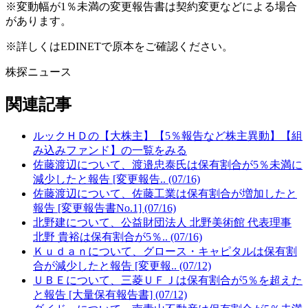
※変動幅が1％未満の変更報告書は契約変更などによる場合
があります。
※詳しくはEDINETで原本をご確認ください。
株探ニュース
関連記事
ルックＨＤの【大株主】【5％報告など株主異動】【組
み込みファンド】の一覧をみる
佐藤渡辺について、渡邉忠泰氏は保有割合が5％未満に
減少したと報告 [変更報告.. (07/16)
佐藤渡辺について、佐藤工業は保有割合が増加したと
報告 [変更報告書No.1] (07/16)
北野建について、公益財団法人 北野美術館 代表理事
北野 貴裕は保有割合が5％.. (07/16)
Ｋｕｄａｎについて、グロース・キャピタルは保有割
合が減少したと報告 [変更報.. (07/12)
ＵＢＥについて、三菱ＵＦＪは保有割合が5％を超えた
と報告 [大量保有報告書] (07/12)