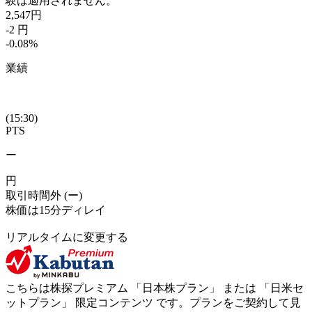
験は適用されません。
2,547
円
-2
円
-0.08
%
業績
(15:30)
PTS
ー
円
取引時間外
(ー)
株価は15分ディレイ
リアルタイムに変更する
こちらは株探プレミアム 「
日本株プラン
」 または 「
日米セ
ットプラン
」
限定コンテンツ
です。プランをご契約して見