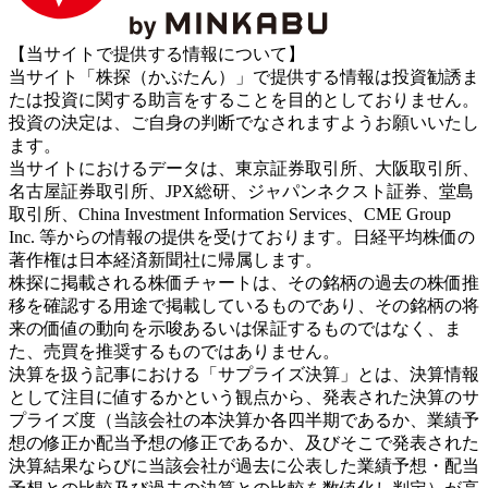
【当サイトで提供する情報について】
当サイト「株探（かぶたん）」で提供する情報は投資勧誘ま
たは投資に関する助言をすることを目的としておりません。
投資の決定は、ご自身の判断でなされますようお願いいたし
ます。
当サイトにおけるデータは、東京証券取引所、大阪取引所、
名古屋証券取引所、JPX総研、ジャパンネクスト証券、堂島
取引所、China Investment Information Services、CME Group
Inc. 等からの情報の提供を受けております。日経平均株価の
著作権は日本経済新聞社に帰属します。
株探に掲載される株価チャートは、その銘柄の過去の株価推
移を確認する用途で掲載しているものであり、その銘柄の将
来の価値の動向を示唆あるいは保証するものではなく、ま
た、売買を推奨するものではありません。
決算を扱う記事における「サプライズ決算」とは、決算情報
として注目に値するかという観点から、発表された決算のサ
プライズ度（当該会社の本決算か各四半期であるか、業績予
想の修正か配当予想の修正であるか、及びそこで発表された
決算結果ならびに当該会社が過去に公表した業績予想・配当