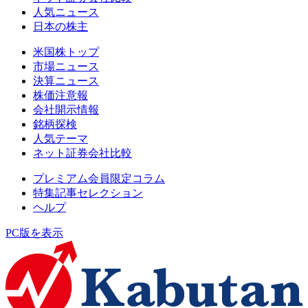
人気ニュース
日本の株主
米国株トップ
市場ニュース
決算ニュース
株価注意報
会社開示情報
銘柄探検
人気テーマ
ネット証券会社比較
プレミアム会員限定コラム
特集記事セレクション
ヘルプ
PC版を表示