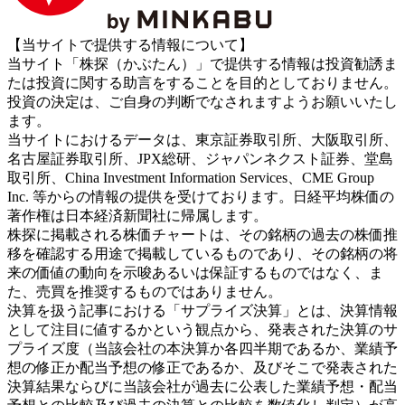
【当サイトで提供する情報について】
当サイト「株探（かぶたん）」で提供する情報は投資勧誘ま
たは投資に関する助言をすることを目的としておりません。
投資の決定は、ご自身の判断でなされますようお願いいたし
ます。
当サイトにおけるデータは、東京証券取引所、大阪取引所、
名古屋証券取引所、JPX総研、ジャパンネクスト証券、堂島
取引所、China Investment Information Services、CME Group
Inc. 等からの情報の提供を受けております。日経平均株価の
著作権は日本経済新聞社に帰属します。
株探に掲載される株価チャートは、その銘柄の過去の株価推
移を確認する用途で掲載しているものであり、その銘柄の将
来の価値の動向を示唆あるいは保証するものではなく、ま
た、売買を推奨するものではありません。
決算を扱う記事における「サプライズ決算」とは、決算情報
として注目に値するかという観点から、発表された決算のサ
プライズ度（当該会社の本決算か各四半期であるか、業績予
想の修正か配当予想の修正であるか、及びそこで発表された
決算結果ならびに当該会社が過去に公表した業績予想・配当