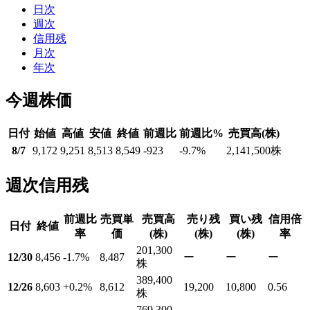
日次
週次
信用残
月次
年次
今週株価
日付
始値
高値
安値
終値
前週比
前週比%
売買高(株)
8/7
9,172
9,251
8,513
8,549
-923
-9.7
%
2,141,500
株
週次信用残
前週比
売買単
売買高
売り残
買い残
信用倍
日付
終値
率
価
(株)
(株)
(株)
率
201,300
12/30
8,456
-1.7
%
8,487
ー
ー
ー
株
389,400
12/26
8,603
+0.2
%
8,612
19,200
10,800
0.56
株
769,300