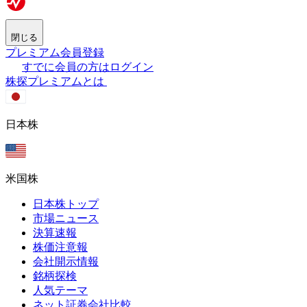
閉じる
プレミアム会員登録
すでに会員の方はログイン
株探プレミアムとは
日本株
米国株
日本株トップ
市場ニュース
決算速報
株価注意報
会社開示情報
銘柄探検
人気テーマ
ネット証券会社比較