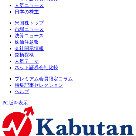
人気ニュース
日本の株主
米国株トップ
市場ニュース
決算ニュース
株価注意報
会社開示情報
銘柄探検
人気テーマ
ネット証券会社比較
プレミアム会員限定コラム
特集記事セレクション
ヘルプ
PC版を表示