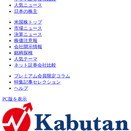
人気ニュース
日本の株主
米国株トップ
市場ニュース
決算ニュース
株価注意報
会社開示情報
銘柄探検
人気テーマ
ネット証券会社比較
プレミアム会員限定コラム
特集記事セレクション
ヘルプ
PC版を表示