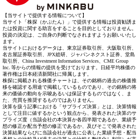
【当サイトで提供する情報について】
当サイト「株探（かぶたん）」で提供する情報は投資勧誘ま
たは投資に関する助言をすることを目的としておりません。
投資の決定は、ご自身の判断でなされますようお願いいたし
ます。
当サイトにおけるデータは、東京証券取引所、大阪取引所、
名古屋証券取引所、JPX総研、ジャパンネクスト証券、堂島
取引所、China Investment Information Services、CME Group
Inc. 等からの情報の提供を受けております。日経平均株価の
著作権は日本経済新聞社に帰属します。
株探に掲載される株価チャートは、その銘柄の過去の株価推
移を確認する用途で掲載しているものであり、その銘柄の将
来の価値の動向を示唆あるいは保証するものではなく、ま
た、売買を推奨するものではありません。
決算を扱う記事における「サプライズ決算」とは、決算情報
として注目に値するかという観点から、発表された決算のサ
プライズ度（当該会社の本決算か各四半期であるか、業績予
想の修正か配当予想の修正であるか、及びそこで発表された
決算結果ならびに当該会社が過去に公表した業績予想・配当