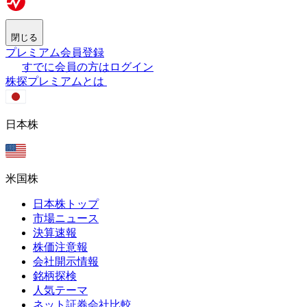
閉じる
プレミアム会員登録
すでに会員の方はログイン
株探プレミアムとは
日本株
米国株
日本株トップ
市場ニュース
決算速報
株価注意報
会社開示情報
銘柄探検
人気テーマ
ネット証券会社比較