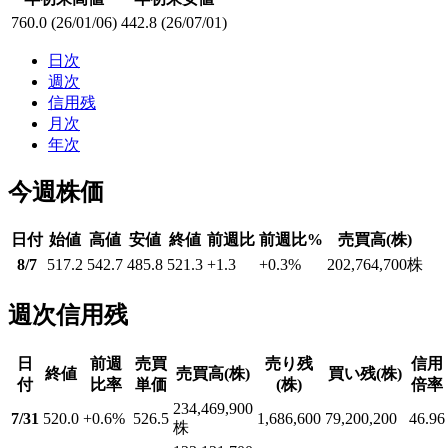
760.0
(26/01/06)
442.8
(26/07/01)
日次
週次
信用残
月次
年次
今週株価
日付
始値
高値
安値
終値
前週比
前週比%
売買高(株)
8/7
517.2
542.7
485.8
521.3
+1.3
+0.3
%
202,764,700
株
週次信用残
日
前週
売買
売り残
信用
終値
売買高(株)
買い残(株)
付
比率
単価
(株)
倍率
234,469,900
7/31
520.0
+0.6
%
526.5
1,686,600
79,200,200
46.96
株