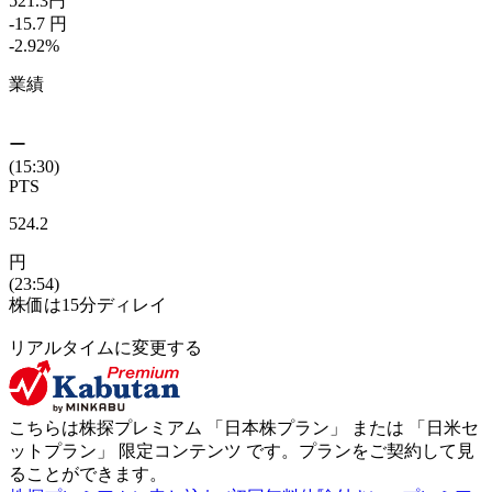
521.3
円
-15.7
円
-2.92
%
業績
ー
(15:30)
PTS
524.2
円
(23:54)
株価は15分ディレイ
リアルタイムに変更する
こちらは株探プレミアム 「
日本株プラン
」 または 「
日米セ
ットプラン
」
限定コンテンツ
です。プランをご契約して見
ることができます。