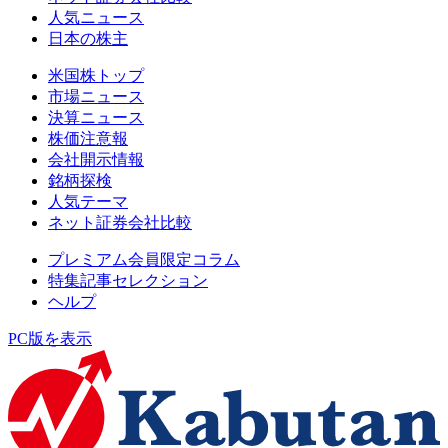
人気ニュース
日本の株主
米国株トップ
市場ニュース
決算ニュース
株価注意報
会社開示情報
銘柄探検
人気テーマ
ネット証券会社比較
プレミアム会員限定コラム
特集記事セレクション
ヘルプ
PC版を表示