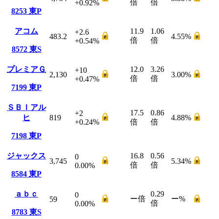
倍
倍
+0.92
%
8253
東P
アコム
11.9
1.06
+2.6
483.2
4.55
%
倍
倍
+0.54
%
8572
東S
プレミアＧ
12.0
3.26
+10
2,130
3.00
%
倍
倍
+0.47
%
7199
東P
ＳＢＩアル
17.5
0.86
+2
ヒ
819
4.88
%
+0.24
%
倍
倍
7198
東P
ジャックス
16.8
0.56
0
3,745
5.34
%
倍
倍
0.00
%
8584
東P
ａｂｃ
0.29
0
ー
倍
ー
%
59
倍
0.00
%
8783
東S