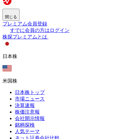
閉じる
プレミアム会員登録
すでに会員の方はログイン
株探プレミアムとは
日本株
米国株
日本株トップ
市場ニュース
決算速報
株価注意報
会社開示情報
銘柄探検
人気テーマ
ネット証券会社比較