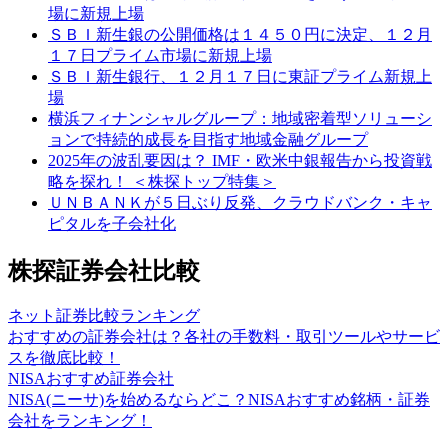
場に新規上場
ＳＢＩ新生銀の公開価格は１４５０円に決定、１２月
１７日プライム市場に新規上場
ＳＢＩ新生銀行、１２月１７日に東証プライム新規上
場
横浜フィナンシャルグループ：地域密着型ソリューシ
ョンで持続的成長を目指す地域金融グループ
2025年の波乱要因は？ IMF・欧米中銀報告から投資戦
略を探れ！ ＜株探トップ特集＞
ＵＮＢＡＮＫが５日ぶり反発、クラウドバンク・キャ
ピタルを子会社化
株探証券会社比較
ネット証券比較ランキング
おすすめの証券会社は？各社の手数料・取引ツールやサービ
スを徹底比較！
NISAおすすめ証券会社
NISA(ニーサ)を始めるならどこ？NISAおすすめ銘柄・証券
会社をランキング！