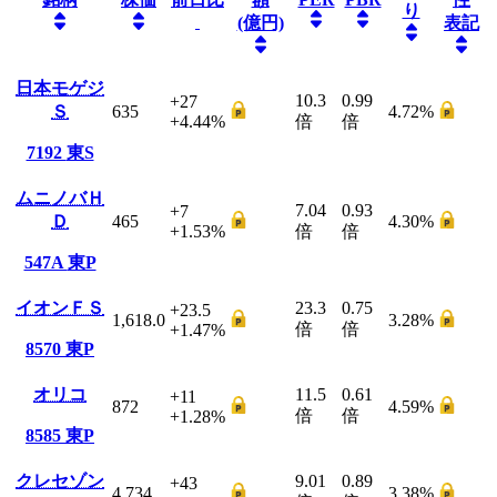
り
(億円)
表記
日本モゲジ
10.3
0.99
+27
Ｓ
635
4.72
%
+4.44
%
倍
倍
7192
東S
ムニノバＨ
7.04
0.93
+7
Ｄ
465
4.30
%
+1.53
%
倍
倍
547A
東P
イオンＦＳ
23.3
0.75
+23.5
1,618.0
3.28
%
倍
倍
+1.47
%
8570
東P
オリコ
11.5
0.61
+11
872
4.59
%
倍
倍
+1.28
%
8585
東P
クレセゾン
9.01
0.89
+43
4,734
3.38
%