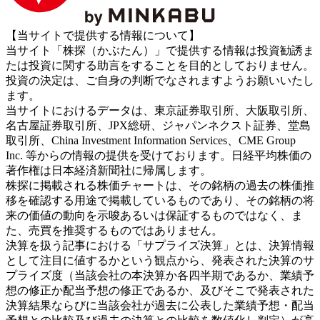
【当サイトで提供する情報について】
当サイト「株探（かぶたん）」で提供する情報は投資勧誘ま
たは投資に関する助言をすることを目的としておりません。
投資の決定は、ご自身の判断でなされますようお願いいたし
ます。
当サイトにおけるデータは、東京証券取引所、大阪取引所、
名古屋証券取引所、JPX総研、ジャパンネクスト証券、堂島
取引所、China Investment Information Services、CME Group
Inc. 等からの情報の提供を受けております。日経平均株価の
著作権は日本経済新聞社に帰属します。
株探に掲載される株価チャートは、その銘柄の過去の株価推
移を確認する用途で掲載しているものであり、その銘柄の将
来の価値の動向を示唆あるいは保証するものではなく、ま
た、売買を推奨するものではありません。
決算を扱う記事における「サプライズ決算」とは、決算情報
として注目に値するかという観点から、発表された決算のサ
プライズ度（当該会社の本決算か各四半期であるか、業績予
想の修正か配当予想の修正であるか、及びそこで発表された
決算結果ならびに当該会社が過去に公表した業績予想・配当