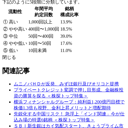
下記のように5段階に分類しています。
年間平均
銘柄
流動性
約定回数
構成比率
① 高い
1,000回以上
13.9%
② やや高い
400回〜1,000回
18.5%
③ 中位
50回〜400回
39.0%
④ やや低い
10回〜50回
17.6%
⑤ 低い
10回未満
11.0%
閉じる
関連記事
ムニノバＨＤが反発、みずほ銀行及びオリコと提携
プライベートクレジット変調で押し目形成、金融株投
資の勝算を探る ＜株探トップ特集＞
横浜フィナンシャルグループ：純利益1,200億円目標で
株価1.3倍も視野、金利上昇メリットと増配期待
先鋭化する中国リスク！ 急浮上「インド関連」今が仕
込み場の特選6銘柄 ＜株探トップ特集＞
ＳＢＩ新生銀はカイ気配スタート、きょうプライム市