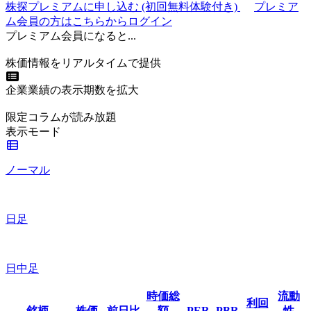
株探プレミアムに申し込む
(初回無料体験付き)
プレミア
ム会員の方はこちらからログイン
プレミアム会員になると...
株価情報をリアルタイムで提供
企業業績の表示期数を拡大
限定コラムが読み放題
表示モード
ノーマル
日足
日中足
時価総
流動
利回
銘柄
株価
前日比
額
PER
PBR
性