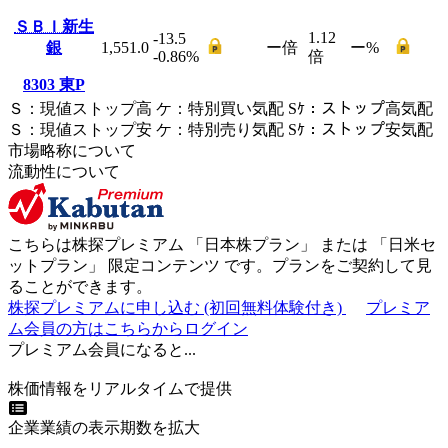
ＳＢＩ新生
1.12
-13.5
銀
1,551.0
ー
倍
ー
%
-0.86
%
倍
8303
東P
Ｓ
：
現値ストップ高
ケ
：
特別買い気配
Sｹ
：
ストップ高気配
Ｓ
：
現値ストップ安
ケ
：
特別売
り
気配
Sｹ
：
ストップ安気配
市場略称について
流動性について
こちらは株探プレミアム 「
日本株プラン
」 または 「
日米セ
ットプラン
」
限定コンテンツ
です。プランをご契約して見
ることができます。
株探プレミアムに申し込む
(初回無料体験付き)
プレミア
ム会員の方はこちらからログイン
プレミアム会員になると...
株価情報をリアルタイムで提供
企業業績の表示期数を拡大