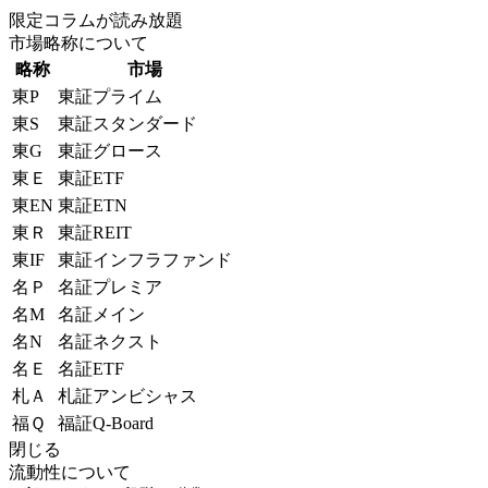
限定コラムが読み放題
市場略称について
略称
市場
東P
東証プライム
東S
東証スタンダード
東G
東証グロース
東Ｅ
東証ETF
東EN
東証ETN
東Ｒ
東証REIT
東IF
東証インフラファンド
名Ｐ
名証プレミア
名M
名証メイン
名N
名証ネクスト
名Ｅ
名証ETF
札Ａ
札証アンビシャス
福Ｑ
福証Q-Board
閉じる
流動性について