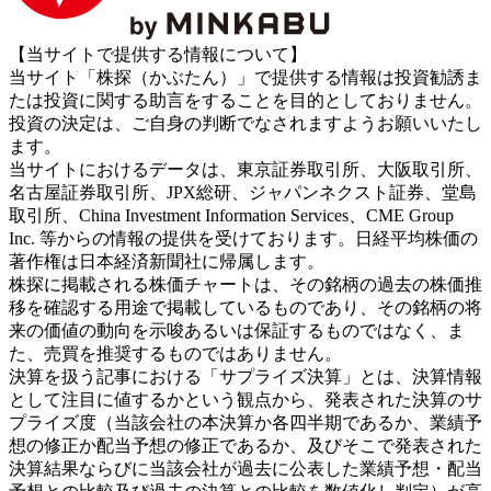
【当サイトで提供する情報について】
当サイト「株探（かぶたん）」で提供する情報は投資勧誘ま
たは投資に関する助言をすることを目的としておりません。
投資の決定は、ご自身の判断でなされますようお願いいたし
ます。
当サイトにおけるデータは、東京証券取引所、大阪取引所、
名古屋証券取引所、JPX総研、ジャパンネクスト証券、堂島
取引所、China Investment Information Services、CME Group
Inc. 等からの情報の提供を受けております。日経平均株価の
著作権は日本経済新聞社に帰属します。
株探に掲載される株価チャートは、その銘柄の過去の株価推
移を確認する用途で掲載しているものであり、その銘柄の将
来の価値の動向を示唆あるいは保証するものではなく、ま
た、売買を推奨するものではありません。
決算を扱う記事における「サプライズ決算」とは、決算情報
として注目に値するかという観点から、発表された決算のサ
プライズ度（当該会社の本決算か各四半期であるか、業績予
想の修正か配当予想の修正であるか、及びそこで発表された
決算結果ならびに当該会社が過去に公表した業績予想・配当