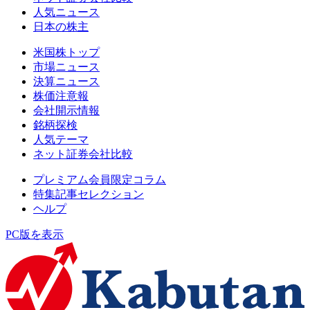
人気ニュース
日本の株主
米国株トップ
市場ニュース
決算ニュース
株価注意報
会社開示情報
銘柄探検
人気テーマ
ネット証券会社比較
プレミアム会員限定コラム
特集記事セレクション
ヘルプ
PC版を表示