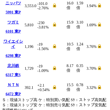
ニッパツ
16.0
1.59
-101.0
3,553.0
1.94
%
倍
倍
-2.76
%
5991
東P
ツガミ
15.9
3.10
-230
5,810
1.69
%
倍
倍
-3.81
%
6101
東P
ワイエイシ
10.5
1.24
-19
イ
1,196
3.76
%
-1.56
%
倍
倍
6298
東P
北川鉄
8.17
0.35
-19
1,729
3.70
%
倍
倍
-1.09
%
6317
東S
ＮＴＮ
15.5
0.78
+2.1
392.1
3.32
%
倍
倍
+0.54
%
6472
東P
Ｓ
：
現値ストップ高
ケ
：
特別買い気配
Sｹ
：
ストップ高気配
Ｓ
：
現値ストップ安
ケ
：
特別売
り
気配
Sｹ
：
ストップ安気配