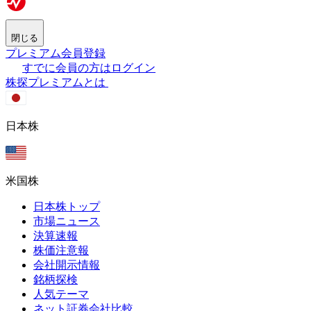
閉じる
プレミアム会員登録
すでに会員の方はログイン
株探プレミアムとは
日本株
米国株
日本株トップ
市場ニュース
決算速報
株価注意報
会社開示情報
銘柄探検
人気テーマ
ネット証券会社比較