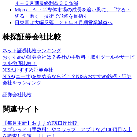
４～６月期最終利益３０％減
Mipox：AI・半導体市場の成長を追い風に、「塗る・
切る・磨く」技術で飛躍を目指す
日東電は大幅反落、２６年３月期営業減益へ
株探証券会社比較
ネット証券比較ランキング
おすすめの証券会社は？各社の手数料・取引ツールやサービ
スを徹底比較！
NISAおすすめ証券会社
NISA(ニーサ)を始めるならどこ？NISAおすすめ銘柄・証券
会社をランキング！
証券会社比較
関連サイト
【毎月更新】おすすめFX口座比較
スプレッド（手数料）やスワップ、アプリなど100項目以上
を調査し決定しました！