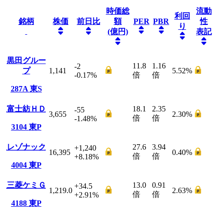
時価総
流動
利回
銘柄
株価
前日比
額
PER
PBR
性
り
(億円)
表記
黒田グルー
11.8
1.16
-2
プ
1,141
5.52
%
-0.17
%
倍
倍
287A
東S
富士紡ＨＤ
18.1
2.35
-55
3,655
2.30
%
倍
倍
-1.48
%
3104
東P
レゾナック
27.6
3.94
+1,240
16,395
0.40
%
倍
倍
+8.18
%
4004
東P
三菱ケミＧ
13.0
0.91
+34.5
1,219.0
2.63
%
倍
倍
+2.91
%
4188
東P