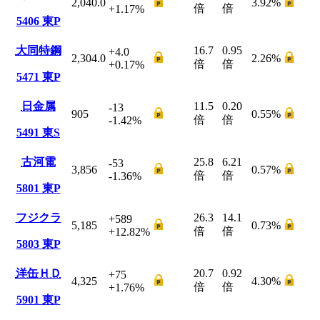
2,040.0
3.92
%
倍
倍
+1.17
%
5406
東P
大同特鋼
16.7
0.95
+4.0
2,304.0
2.26
%
倍
倍
+0.17
%
5471
東P
日金属
11.5
0.20
-13
905
0.55
%
倍
倍
-1.42
%
5491
東S
古河電
25.8
6.21
-53
3,856
0.57
%
倍
倍
-1.36
%
5801
東P
フジクラ
26.3
14.1
+589
5,185
0.73
%
倍
倍
+12.82
%
5803
東P
洋缶ＨＤ
20.7
0.92
+75
4,325
4.30
%
倍
倍
+1.76
%
5901
東P