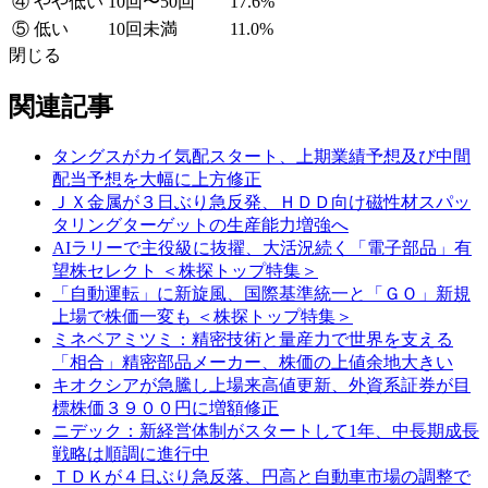
④ やや低い
10回〜50回
17.6%
⑤ 低い
10回未満
11.0%
閉じる
関連記事
タングスがカイ気配スタート、上期業績予想及び中間
配当予想を大幅に上方修正
ＪＸ金属が３日ぶり急反発、ＨＤＤ向け磁性材スパッ
タリングターゲットの生産能力増強へ
AIラリーで主役級に抜擢、大活況続く「電子部品」有
望株セレクト ＜株探トップ特集＞
「自動運転」に新旋風、国際基準統一と「ＧＯ」新規
上場で株価一変も ＜株探トップ特集＞
ミネベアミツミ：精密技術と量産力で世界を支える
「相合」精密部品メーカー、株価の上値余地大きい
キオクシアが急騰し上場来高値更新、外資系証券が目
標株価３９００円に増額修正
ニデック：新経営体制がスタートして1年、中長期成長
戦略は順調に進行中
ＴＤＫが４日ぶり急反落、円高と自動車市場の調整で