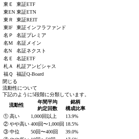
東Ｅ
東証ETF
東EN
東証ETN
東Ｒ
東証REIT
東IF
東証インフラファンド
名Ｐ
名証プレミア
名M
名証メイン
名N
名証ネクスト
名Ｅ
名証ETF
札Ａ
札証アンビシャス
福Ｑ
福証Q-Board
閉じる
流動性について
下記のように5段階に分類しています。
年間平均
銘柄
流動性
約定回数
構成比率
① 高い
1,000回以上
13.9%
② やや高い
400回〜1,000回
18.5%
③ 中位
50回〜400回
39.0%