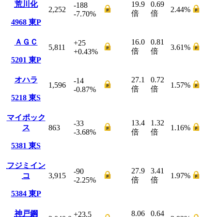
荒川化
19.9
0.69
-188
2,252
2.44
%
倍
倍
-7.70
%
4968
東P
ＡＧＣ
16.0
0.81
+25
5,811
3.61
%
倍
倍
+0.43
%
5201
東P
オハラ
27.1
0.72
-14
1,596
1.57
%
倍
倍
-0.87
%
5218
東S
マイポック
13.4
1.32
-33
ス
863
1.16
%
-3.68
%
倍
倍
5381
東S
フジミイン
27.9
3.41
-90
コ
3,915
1.97
%
-2.25
%
倍
倍
5384
東P
神戸鋼
8.06
0.64
+23.5