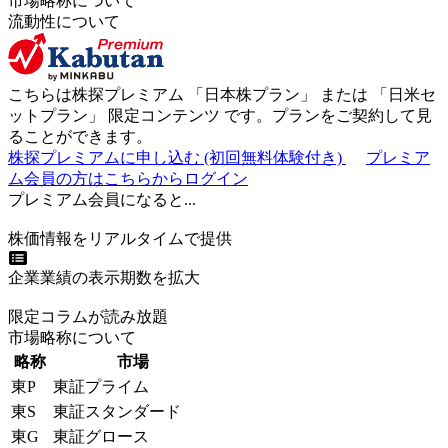
市場略称について
流動性について
こちらは株探プレミアム 「
日本株プラン
」 または 「
日米セ
ットプラン
」
限定コンテンツ
です。プランをご契約して見
ることができます。
株探プレミアムに申し込む
(初回無料体験付き)
プレミア
ム会員の方はこちらからログイン
プレミアム会員になると...
株価情報をリアルタイムで提供
企業業績の表示期数を拡大
限定コラムが読み放題
市場略称について
略称
市場
東P
東証プライム
東S
東証スタンダード
東G
東証グロース