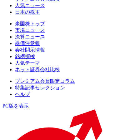
人気ニュース
日本の株主
米国株トップ
市場ニュース
決算ニュース
株価注意報
会社開示情報
銘柄探検
人気テーマ
ネット証券会社比較
プレミアム会員限定コラム
特集記事セレクション
ヘルプ
PC版を表示