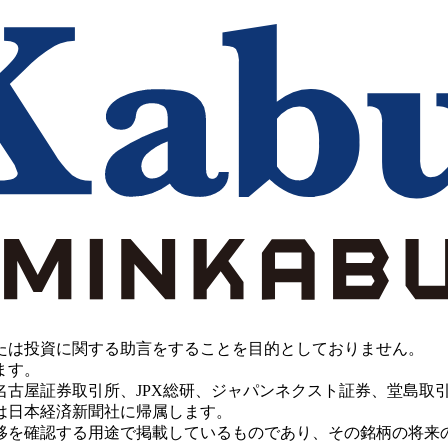
たは投資に関する助言をすることを目的としておりません。
ます。
PX総研、ジャパンネクスト証券、堂島取引所、China Investment 
は日本経済新聞社に帰属します。
移を確認する用途で掲載しているものであり、その銘柄の将来