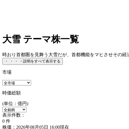
大雪 テーマ株一覧
時おり首都圏を見舞う大雪だが、首都機能をマヒさせその経済
・
・
・
・
説明をすべて表示する
市場
時価総額
(単位：億円)
表示件数：
0
件
株価：2026年08月05日 16:00現在