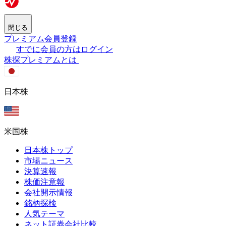
閉じる
プレミアム会員登録
すでに会員の方はログイン
株探プレミアムとは
日本株
米国株
日本株トップ
市場ニュース
決算速報
株価注意報
会社開示情報
銘柄探検
人気テーマ
ネット証券会社比較