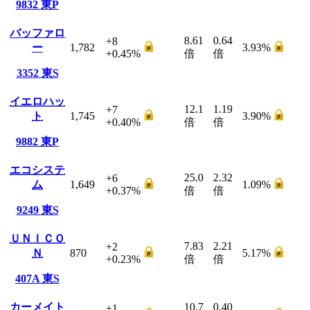
9832
東P
バッファロ
8.61
0.64
+8
ー
1,782
3.93
%
+0.45
%
倍
倍
3352
東S
イエロハッ
12.1
1.19
+7
ト
1,745
3.90
%
+0.40
%
倍
倍
9882
東P
エコシステ
25.0
2.32
+6
ム
1,649
1.09
%
+0.37
%
倍
倍
9249
東S
ＵＮＩＣＯ
7.83
2.21
+2
Ｎ
870
5.17
%
+0.23
%
倍
倍
407A
東S
カーメイト
10.7
0.40
+1