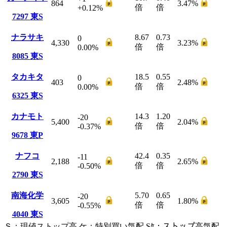
864
3.47
%
倍
倍
+0.12
%
7297
東S
ナラサキ
8.67
0.73
0
4,330
3.23
%
倍
倍
0.00
%
8085
東S
タカキタ
18.5
0.55
0
403
2.48
%
倍
倍
0.00
%
6325
東S
カナモト
14.3
1.20
-20
5,400
2.04
%
倍
倍
-0.37
%
9678
東P
ナフコ
42.4
0.35
-11
2,188
2.65
%
倍
倍
-0.50
%
2790
東S
南海化学
5.70
0.65
-20
3,605
1.80
%
倍
倍
-0.55
%
4040
東S
Ｓ
：
現値ストップ高
ケ
：
特別買い気配
Sｹ
：
ストップ高気配