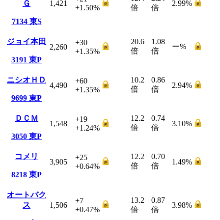
Ｇ
1,421
2.99
%
+1.50
%
倍
倍
7134
東S
ジョイ本田
20.6
1.08
+30
ー
%
2,260
倍
倍
+1.35
%
3191
東P
ニシオＨＤ
10.2
0.86
+60
4,490
2.94
%
倍
倍
+1.35
%
9699
東P
ＤＣＭ
12.2
0.74
+19
1,548
3.10
%
倍
倍
+1.24
%
3050
東P
コメリ
12.2
0.70
+25
3,905
1.49
%
倍
倍
+0.64
%
8218
東P
オートバク
13.2
0.87
+7
ス
1,506
3.98
%
+0.47
%
倍
倍