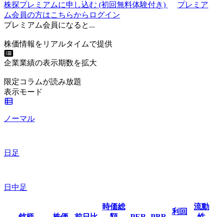
株探プレミアムに申し込む
(初回無料体験付き)
プレミア
ム会員の方はこちらからログイン
プレミアム会員になると...
株価情報をリアルタイムで提供
企業業績の表示期数を拡大
限定コラムが読み放題
表示モード
ノーマル
日足
日中足
時価総
流動
利回
銘柄
株価
前日比
額
PER
PBR
性