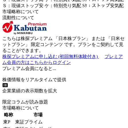
Ｓ
：
現値ストップ安
ケ
：
特別売
り
気配
Sｹ
：
ストップ安気配
市場略称について
流動性について
こちらは株探プレミアム 「
日本株プラン
」 または 「
日米セ
ットプラン
」
限定コンテンツ
です。プランをご契約して見
ることができます。
株探プレミアムに申し込む
(初回無料体験付き)
プレミア
ム会員の方はこちらからログイン
プレミアム会員になると...
株価情報をリアルタイムで提供
企業業績の表示期数を拡大
限定コラムが読み放題
市場略称について
略称
市場
東P
東証プライム