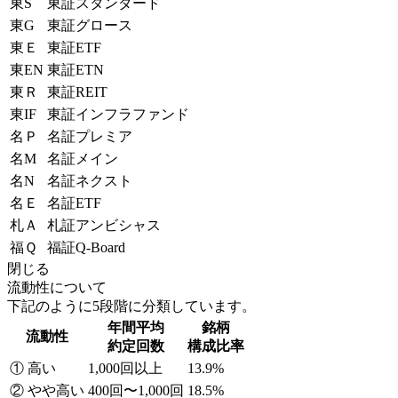
東S
東証スタンダード
東G
東証グロース
東Ｅ
東証ETF
東EN
東証ETN
東Ｒ
東証REIT
東IF
東証インフラファンド
名Ｐ
名証プレミア
名M
名証メイン
名N
名証ネクスト
名Ｅ
名証ETF
札Ａ
札証アンビシャス
福Ｑ
福証Q-Board
閉じる
流動性について
下記のように5段階に分類しています。
年間平均
銘柄
流動性
約定回数
構成比率
① 高い
1,000回以上
13.9%
② やや高い
400回〜1,000回
18.5%