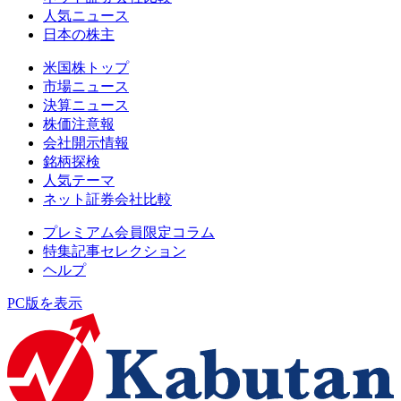
人気ニュース
日本の株主
米国株トップ
市場ニュース
決算ニュース
株価注意報
会社開示情報
銘柄探検
人気テーマ
ネット証券会社比較
プレミアム会員限定コラム
特集記事セレクション
ヘルプ
PC版を表示