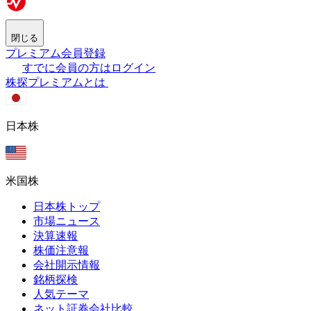
閉じる
プレミアム会員登録
すでに会員の方はログイン
株探プレミアムとは
日本株
米国株
日本株トップ
市場ニュース
決算速報
株価注意報
会社開示情報
銘柄探検
人気テーマ
ネット証券会社比較