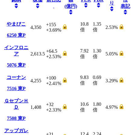
り
(億円)
表記
やまびこ
10.8
1.35
+155
4,350
2.53
%
倍
倍
+3.69
%
6250
東P
インフロニ
7.92
1.30
+64.5
ア
2,613.5
5.05
%
+2.53
%
倍
倍
5076
東P
コーナン
9.83
0.69
+100
4,255
3.29
%
倍
倍
+2.41
%
7516
東P
ＧセブンＨ
10.6
1.80
+32
Ｄ
1,408
4.97
%
+2.33
%
倍
倍
7508
東P
アップガレ
12.4
2.24
+21