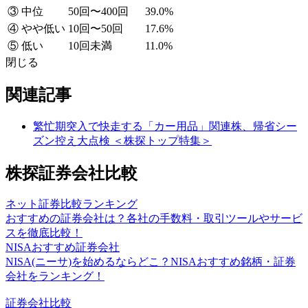
③ 中位
50回〜400回
39.0%
④ やや低い
10回〜50回
17.6%
⑤ 低い
10回未満
11.0%
閉じる
関連記事
繁忙期突入で快走する「カー用品」関連株、帰省シー
ズン控え大点検 ＜株探トップ特集＞
株探証券会社比較
ネット証券比較ランキング
おすすめの証券会社は？各社の手数料・取引ツールやサービ
スを徹底比較！
NISAおすすめ証券会社
NISA(ニーサ)を始めるならどこ？NISAおすすめ銘柄・証券
会社をランキング！
証券会社比較