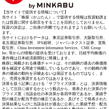
【当サイトで提供する情報について】
当サイト「株探（かぶたん）」で提供する情報は投資勧誘ま
たは投資に関する助言をすることを目的としておりません。
投資の決定は、ご自身の判断でなされますようお願いいたし
ます。
当サイトにおけるデータは、東京証券取引所、大阪取引所、
名古屋証券取引所、JPX総研、ジャパンネクスト証券、堂島
取引所、China Investment Information Services、CME Group
Inc. 等からの情報の提供を受けております。日経平均株価の
著作権は日本経済新聞社に帰属します。
株探に掲載される株価チャートは、その銘柄の過去の株価推
移を確認する用途で掲載しているものであり、その銘柄の将
来の価値の動向を示唆あるいは保証するものではなく、ま
た、売買を推奨するものではありません。
決算を扱う記事における「サプライズ決算」とは、決算情報
として注目に値するかという観点から、発表された決算のサ
プライズ度（当該会社の本決算か各四半期であるか、業績予
想の修正か配当予想の修正であるか、及びそこで発表された
決算結果ならびに当該会社が過去に公表した業績予想・配当