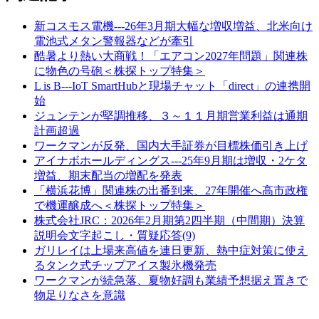
新コスモス電機---26年3月期大幅な増収増益、北米向け
電池式メタン警報器などが牽引
酷暑より熱い大商戦！「エアコン2027年問題」関連株
に物色の号砲＜株探トップ特集＞
L is B---IoT SmartHubと現場チャット「direct」の連携開
始
ジュンテンが堅調推移、３～１１月期営業利益は通期
計画超過
ワークマンが反発、国内大手証券が目標株価引き上げ
アイナボホールディングス---25年9月期は増収・2ケタ
増益、期末配当の増配を発表
「横浜花博」関連株の出番到来、27年開催へ高市政権
で機運醸成へ＜株探トップ特集＞
株式会社JRC：2026年2月期第2四半期（中間期）決算
説明会文字起こし・質疑応答(9)
ガリレイは上場来高値を連日更新、熱中症対策に使え
るタンク式チップアイス製氷機発売
ワークマンが続急落、夏物好調も業績予想据え置きで
物足りなさを意識