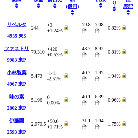
り
(億円)
表記
リベルタ
59.8
5.08
+3
244
0.82
%
倍
倍
+1.24
%
4935
東S
ファストリ
48.7
8.92
+420
79,310
0.81
%
倍
倍
+0.53
%
9983
東P
小林製薬
40.7
1.95
-141
5,473
1.94
%
倍
倍
-2.51
%
4967
東P
味の素
40.1
6.39
0
5,196
0.96
%
倍
倍
0.00
%
2802
東P
伊藤園
31.1
1.94
+50.0
2,970.5
1.75
%
倍
倍
+1.71
%
2593
東P