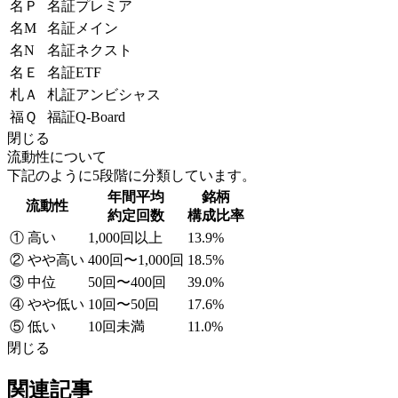
名Ｐ
名証プレミア
名M
名証メイン
名N
名証ネクスト
名Ｅ
名証ETF
札Ａ
札証アンビシャス
福Ｑ
福証Q-Board
閉じる
流動性について
下記のように5段階に分類しています。
年間平均
銘柄
流動性
約定回数
構成比率
① 高い
1,000回以上
13.9%
② やや高い
400回〜1,000回
18.5%
③ 中位
50回〜400回
39.0%
④ やや低い
10回〜50回
17.6%
⑤ 低い
10回未満
11.0%
閉じる
関連記事