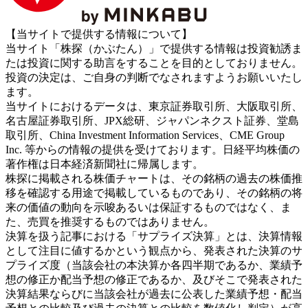
【当サイトで提供する情報について】
当サイト「株探（かぶたん）」で提供する情報は投資勧誘ま
たは投資に関する助言をすることを目的としておりません。
投資の決定は、ご自身の判断でなされますようお願いいたし
ます。
当サイトにおけるデータは、東京証券取引所、大阪取引所、
名古屋証券取引所、JPX総研、ジャパンネクスト証券、堂島
取引所、China Investment Information Services、CME Group
Inc. 等からの情報の提供を受けております。日経平均株価の
著作権は日本経済新聞社に帰属します。
株探に掲載される株価チャートは、その銘柄の過去の株価推
移を確認する用途で掲載しているものであり、その銘柄の将
来の価値の動向を示唆あるいは保証するものではなく、ま
た、売買を推奨するものではありません。
決算を扱う記事における「サプライズ決算」とは、決算情報
として注目に値するかという観点から、発表された決算のサ
プライズ度（当該会社の本決算か各四半期であるか、業績予
想の修正か配当予想の修正であるか、及びそこで発表された
決算結果ならびに当該会社が過去に公表した業績予想・配当