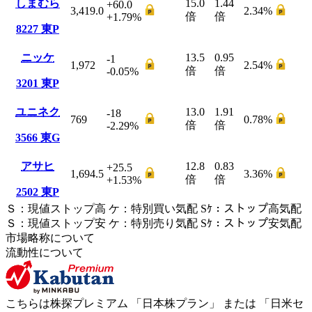
しまむら
15.0
1.44
+60.0
3,419.0
2.34
%
倍
倍
+1.79
%
8227
東P
ニッケ
13.5
0.95
-1
1,972
2.54
%
倍
倍
-0.05
%
3201
東P
ユニネク
13.0
1.91
-18
769
0.78
%
倍
倍
-2.29
%
3566
東G
アサヒ
12.8
0.83
+25.5
1,694.5
3.36
%
倍
倍
+1.53
%
2502
東P
Ｓ
：
現値ストップ高
ケ
：
特別買い気配
Sｹ
：
ストップ高気配
Ｓ
：
現値ストップ安
ケ
：
特別売
り
気配
Sｹ
：
ストップ安気配
市場略称について
流動性について
こちらは株探プレミアム 「
日本株プラン
」 または 「
日米セ