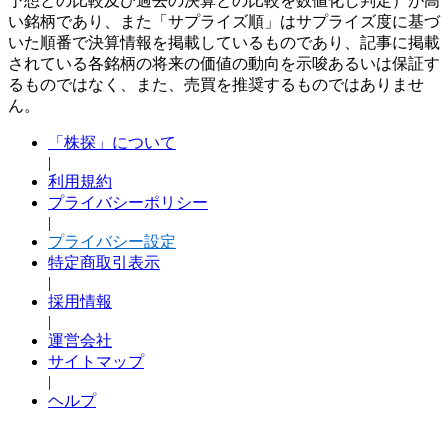
予想との比較及び過去の決算との比較を数値化し判定）が高
い銘柄であり、また「サプライズ順」はサプライズ度に基づ
いた順番で決算情報を掲載しているものであり、記事に掲載
されている各銘柄の将来の価値の動向を示唆あるいは保証す
るものではなく、また、売買を推奨するものではありませ
ん。
「株探」について
|
利用規約
プライバシーポリシー
|
プライバシー設定
特定商取引表示
|
採用情報
|
運営会社
サイトマップ
|
ヘルプ