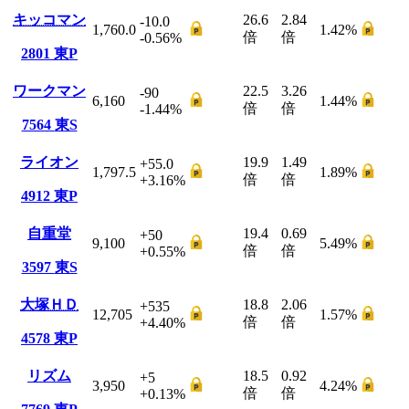
キッコマン
26.6
2.84
-10.0
1,760.0
1.42
%
倍
倍
-0.56
%
2801
東P
ワークマン
22.5
3.26
-90
6,160
1.44
%
倍
倍
-1.44
%
7564
東S
ライオン
19.9
1.49
+55.0
1,797.5
1.89
%
倍
倍
+3.16
%
4912
東P
自重堂
19.4
0.69
+50
9,100
5.49
%
倍
倍
+0.55
%
3597
東S
大塚ＨＤ
18.8
2.06
+535
12,705
1.57
%
倍
倍
+4.40
%
4578
東P
リズム
18.5
0.92
+5
3,950
4.24
%
倍
倍
+0.13
%