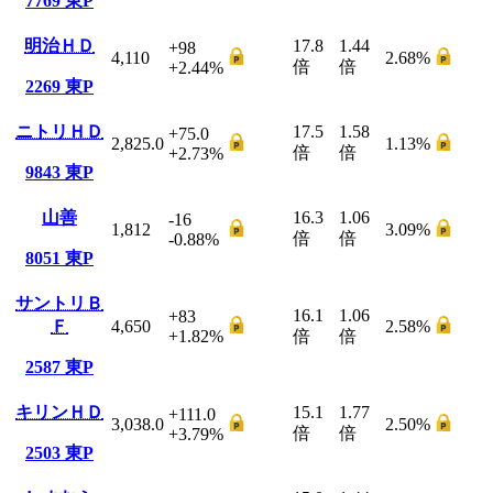
7769
東P
明治ＨＤ
17.8
1.44
+98
4,110
2.68
%
倍
倍
+2.44
%
2269
東P
ニトリＨＤ
17.5
1.58
+75.0
2,825.0
1.13
%
倍
倍
+2.73
%
9843
東P
山善
16.3
1.06
-16
1,812
3.09
%
倍
倍
-0.88
%
8051
東P
サントリＢ
16.1
1.06
+83
Ｆ
4,650
2.58
%
+1.82
%
倍
倍
2587
東P
キリンＨＤ
15.1
1.77
+111.0
3,038.0
2.50
%
倍
倍
+3.79
%
2503
東P