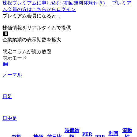
株探プレミアムに申し込む
(初回無料体験付き)
プレミア
ム会員の方はこちらからログイン
プレミアム会員になると...
株価情報をリアルタイムで提供
企業業績の表示期数を拡大
限定コラムが読み放題
表示モード
ノーマル
日足
日中足
時価総
流動
利回
PER
銘柄
株価
前日比
額
PBR
性