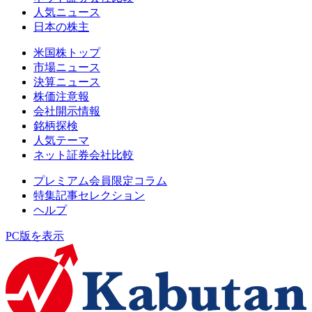
人気ニュース
日本の株主
米国株トップ
市場ニュース
決算ニュース
株価注意報
会社開示情報
銘柄探検
人気テーマ
ネット証券会社比較
プレミアム会員限定コラム
特集記事セレクション
ヘルプ
PC版を表示