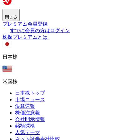
閉じる
プレミアム会員登録
すでに会員の方はログイン
株探プレミアムとは
日本株
米国株
日本株トップ
市場ニュース
決算速報
株価注意報
会社開示情報
銘柄探検
人気テーマ
ネット証券会社比較