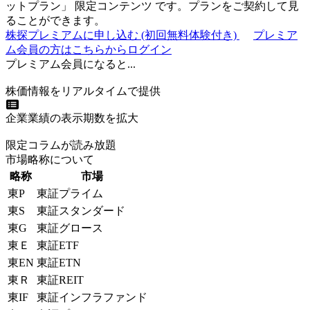
ットプラン
」
限定コンテンツ
です。プランをご契約して見
ることができます。
株探プレミアムに申し込む
(初回無料体験付き)
プレミア
ム会員の方はこちらからログイン
プレミアム会員になると...
株価情報をリアルタイムで提供
企業業績の表示期数を拡大
限定コラムが読み放題
市場略称について
略称
市場
東P
東証プライム
東S
東証スタンダード
東G
東証グロース
東Ｅ
東証ETF
東EN
東証ETN
東Ｒ
東証REIT
東IF
東証インフラファンド