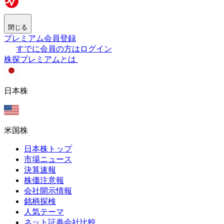
閉じる
プレミアム会員登録
すでに会員の方はログイン
株探プレミアムとは
日本株
米国株
日本株トップ
市場ニュース
決算速報
株価注意報
会社開示情報
銘柄探検
人気テーマ
ネット証券会社比較