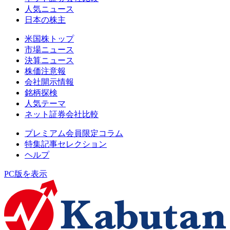
人気ニュース
日本の株主
米国株トップ
市場ニュース
決算ニュース
株価注意報
会社開示情報
銘柄探検
人気テーマ
ネット証券会社比較
プレミアム会員限定コラム
特集記事セレクション
ヘルプ
PC版を表示