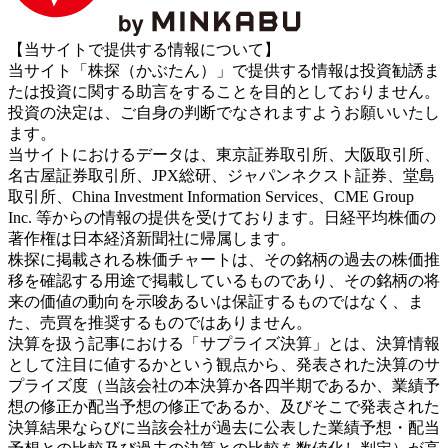
【当サイトで提供する情報について】
当サイト「株探（かぶたん）」で提供する情報は投資勧誘ま
たは投資に関する助言をすることを目的としておりません。
投資の決定は、ご自身の判断でなされますようお願いいたし
ます。
当サイトにおけるデータは、東京証券取引所、大阪取引所、
名古屋証券取引所、JPX総研、ジャパンネクスト証券、堂島
取引所、China Investment Information Services、CME Group
Inc. 等からの情報の提供を受けております。日経平均株価の
著作権は日本経済新聞社に帰属します。
株探に掲載される株価チャートは、その銘柄の過去の株価推
移を確認する用途で掲載しているものであり、その銘柄の将
来の価値の動向を示唆あるいは保証するものではなく、ま
た、売買を推奨するものではありません。
決算を扱う記事における「サプライズ決算」とは、決算情報
として注目に値するかという観点から、発表された決算のサ
プライズ度（当該会社の本決算か各四半期であるか、業績予
想の修正か配当予想の修正であるか、及びそこで発表された
決算結果ならびに当該会社が過去に公表した業績予想・配当