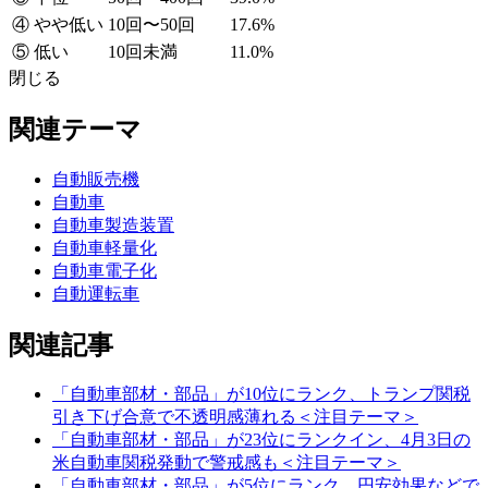
④ やや低い
10回〜50回
17.6%
⑤ 低い
10回未満
11.0%
閉じる
関連テーマ
自動販売機
自動車
自動車製造装置
自動車軽量化
自動車電子化
自動運転車
関連記事
「自動車部材・部品」が10位にランク、トランプ関税
引き下げ合意で不透明感薄れる＜注目テーマ＞
「自動車部材・部品」が23位にランクイン、4月3日の
米自動車関税発動で警戒感も＜注目テーマ＞
「自動車部材・部品」が5位にランク、円安効果などで