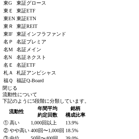
東G
東証グロース
東Ｅ
東証ETF
東EN
東証ETN
東Ｒ
東証REIT
東IF
東証インフラファンド
名Ｐ
名証プレミア
名M
名証メイン
名N
名証ネクスト
名Ｅ
名証ETF
札Ａ
札証アンビシャス
福Ｑ
福証Q-Board
閉じる
流動性について
下記のように5段階に分類しています。
年間平均
銘柄
流動性
約定回数
構成比率
① 高い
1,000回以上
13.9%
② やや高い
400回〜1,000回
18.5%
③ 中位
50回〜400回
39.0%