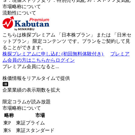
Ｓ
：
現値ストップ安
ケ
：
特別売
り
気配
Sｹ
：
ストップ安気配
市場略称について
流動性について
こちらは株探プレミアム 「
日本株プラン
」 または 「
日米セ
ットプラン
」
限定コンテンツ
です。プランをご契約して見
ることができます。
株探プレミアムに申し込む
(初回無料体験付き)
プレミア
ム会員の方はこちらからログイン
プレミアム会員になると...
株価情報をリアルタイムで提供
企業業績の表示期数を拡大
限定コラムが読み放題
市場略称について
略称
市場
東P
東証プライム
東S
東証スタンダード