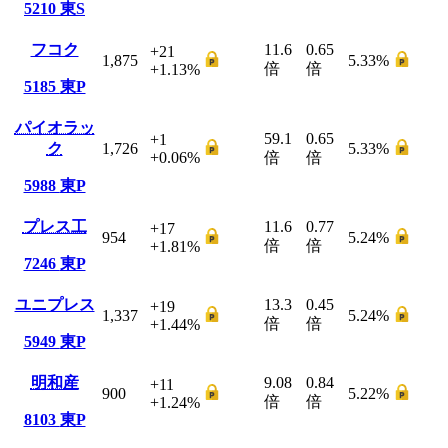
5210
東S
フコク
11.6
0.65
+21
1,875
5.33
%
倍
倍
+1.13
%
5185
東P
パイオラッ
59.1
0.65
+1
ク
1,726
5.33
%
+0.06
%
倍
倍
5988
東P
プレス工
11.6
0.77
+17
954
5.24
%
倍
倍
+1.81
%
7246
東P
ユニプレス
13.3
0.45
+19
1,337
5.24
%
倍
倍
+1.44
%
5949
東P
明和産
9.08
0.84
+11
900
5.22
%
倍
倍
+1.24
%
8103
東P