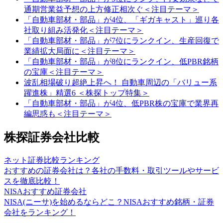
通期営業益予想の上方修正相次ぐ＜注目テーマ＞
「自動車部材・部品」が4位、「ギガキャスト」巡り各
社取り組み活発化＜注目テーマ＞
「自動車部材・部品」が7位にランクイン、生産回復で
業績拡大局面に＜注目テーマ＞
「自動車部材・部品」が8位にランクイン、低PBR銘柄
の宝庫＜注目テーマ＞
波乱相場破り超絶上昇へ！ 自動車周辺の「バリュー系
躍進株」精選6 ＜株探トップ特集＞
「自動車部材・部品」が4位、低PBR株の宝庫で業界再
編思惑も＜注目テーマ＞
株探証券会社比較
ネット証券比較ランキング
おすすめの証券会社は？各社の手数料・取引ツールやサービ
スを徹底比較！
NISAおすすめ証券会社
NISA(ニーサ)を始めるならどこ？NISAおすすめ銘柄・証券
会社をランキング！