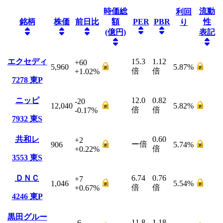
時価総
流動
利回
銘柄
株価
前日比
額
PER
PBR
性
り
(億円)
表記
エクセディ
15.3
1.12
+60
5,960
5.87
%
倍
倍
+1.02
%
7278
東P
ニッピ
12.0
0.82
-20
12,040
5.82
%
倍
倍
-0.17
%
7932
東S
共和レ
0.60
+2
ー
倍
906
5.74
%
倍
+0.22
%
3553
東S
ＤＮＣ
6.74
0.76
+7
1,046
5.54
%
倍
倍
+0.67
%
4246
東P
黒田グルー
11.8
1.18
-6