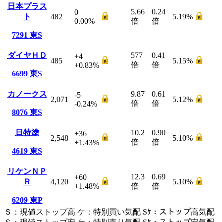
日本プラス
5.66
0.24
0
ト
482
5.19
%
0.00
%
倍
倍
7291
東S
ダイヤＨＤ
577
0.41
+4
485
5.15
%
倍
倍
+0.83
%
6699
東S
カノークス
9.87
0.61
-5
2,071
5.12
%
倍
倍
-0.24
%
8076
東S
日特塗
10.2
0.90
+36
2,548
5.10
%
倍
倍
+1.43
%
4619
東S
リケンＮＰ
12.3
0.69
+60
Ｒ
4,120
5.10
%
+1.48
%
倍
倍
6209
東P
Ｓ
：
現値ストップ高
ケ
：
特別買い気配
Sｹ
：
ストップ高気配