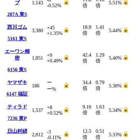
プ
1,143
5.51
%
-0.52
%
倍
倍
287A
東S
西川ゴム
18.9
1.41
+45
3,380
5.44
%
倍
倍
+1.35
%
5161
東S
エーワン精
42.4
1.29
+9
密
1,851
5.40
%
+0.49
%
倍
倍
6156
東S
ヤマザキ
ー
34.4
0.79
186
5.38
%
倍
倍
ー
%
6147
福証
ティラド
9.16
1.63
+8
1,537
5.34
%
倍
倍
+0.52
%
7236
東P
日山村硝
12.5
0.51
-3
2,812
5.33
%
倍
倍
-0.11
%