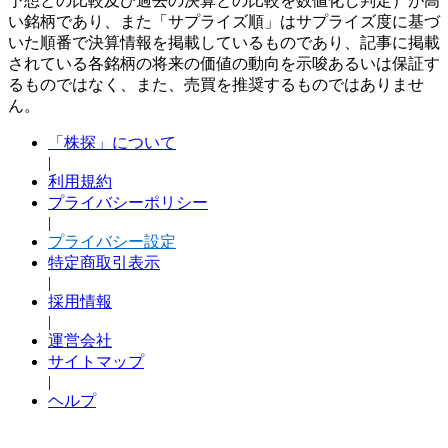
予想との比較及び過去の決算との比較を数値化し判定）が高
い銘柄であり、また「サプライズ順」はサプライズ度に基づ
いた順番で決算情報を掲載しているものであり、記事に掲載
されている各銘柄の将来の価値の動向を示唆あるいは保証す
るものではなく、また、売買を推奨するものではありませ
ん。
「株探」について
|
利用規約
プライバシーポリシー
|
プライバシー設定
特定商取引表示
|
採用情報
|
運営会社
サイトマップ
|
ヘルプ