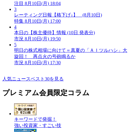
注目
8月10日(月) 18:04
3
レーティング日報【格下げ↓】 (8月10日)
特集
8月10日(月) 17:00
4
本日の【株主優待】情報 (10日 発表分)
市況
8月10日(月) 19:50
5
明日の株式相場に向けて＝真夏の「ＡＩツルハシ」大
旋回！ 再点火の号砲鳴るか
市況
8月10日(月) 17:30
人気ニュースベスト30を見る
プレミアム会員限定コラム
キーワードで発掘！
強い投資家・すごい技