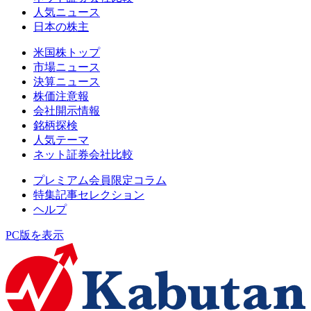
人気ニュース
日本の株主
米国株トップ
市場ニュース
決算ニュース
株価注意報
会社開示情報
銘柄探検
人気テーマ
ネット証券会社比較
プレミアム会員限定コラム
特集記事セレクション
ヘルプ
PC版を表示