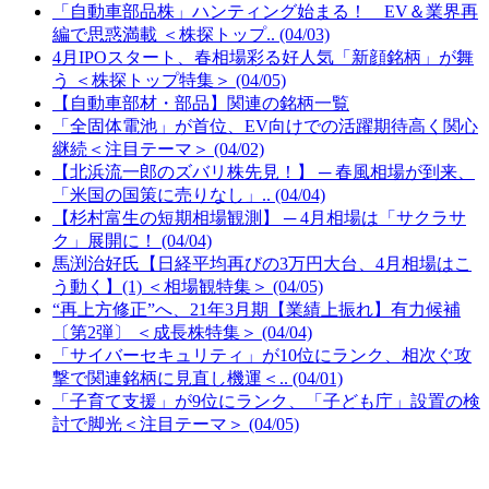
「自動車部品株」ハンティング始まる！ EV＆業界再
編で思惑満載 ＜株探トップ.. (04/03)
4月IPOスタート、春相場彩る好人気「新顔銘柄」が舞
う ＜株探トップ特集＞ (04/05)
【自動車部材・部品】関連の銘柄一覧
「全固体電池」が首位、EV向けでの活躍期待高く関心
継続＜注目テーマ＞ (04/02)
【北浜流一郎のズバリ株先見！】 ─ 春風相場が到来、
「米国の国策に売りなし」.. (04/04)
【杉村富生の短期相場観測】 ─ 4月相場は「サクラサ
ク」展開に！ (04/04)
馬渕治好氏【日経平均再びの3万円大台、4月相場はこ
う動く】(1) ＜相場観特集＞ (04/05)
“再上方修正”へ、21年3月期【業績上振れ】有力候補
〔第2弾〕 ＜成長株特集＞ (04/04)
「サイバーセキュリティ」が10位にランク、相次ぐ攻
撃で関連銘柄に見直し機運＜.. (04/01)
「子育て支援」が9位にランク、「子ども庁」設置の検
討で脚光＜注目テーマ＞ (04/05)