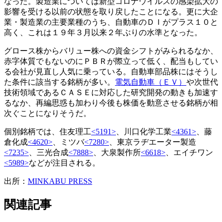
なった。製造業については新型コロナウイルスの感染拡大の
影響を受ける以前の状態を取り戻したことになる。更に大企
業・製造業の主要業種のうち、自動車のＤＩがプラス１０と
高く、これは１９年３月以来２年ぶりの水準となった。
グロース株からバリュー株への資金シフトがみられるなか、
赤字体質でもないのにＰＢＲが際立って低く、配当もしてい
る会社が見直し人気に乗っている。自動車部品株にはそうし
た条件に該当する銘柄が多い。
電気自動車（ＥＶ）
や次世代
技術領域であるＣＡＳＥに対応した研究開発の動きも加速す
るなか、再編思惑も加わり今後も株価を動意させる銘柄が相
次ぐことになりそうだ。
個別銘柄では、住友理工
<5191>
、川口化学工業
<4361>
、藤
倉化成
<4620>
、ミツバ
<7280>
、東京ラヂエーター製造
<7235>
、三光合成
<7888>
、大泉製作所
<6618>
、エイチワン
<5989>
などが注目される。
出所：
MINKABU PRESS
関連記事