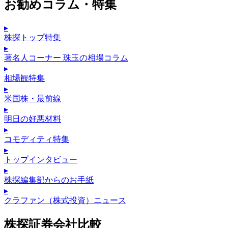
お勧めコラム・特集
▸
株探トップ特集
▸
著名人コーナー 珠玉の相場コラム
▸
相場観特集
▸
米国株・最前線
▸
明日の好悪材料
▸
コモディティ特集
▸
トップインタビュー
▸
株探編集部からのお手紙
▸
クラファン（株式投資）ニュース
株探証券会社比較