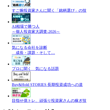
すご腕投資家さんに聞く「銘柄選び」の技
AI相場で勝つ人
～個人投資家大調査-2026～
気になる会社を診断
成長・課題・そして…
プロに聞く 気になる話題
Buy&Hold STORIES 長期投資成功への道
目指せ億トレ、頑張り投資家さんの稼ぎ技