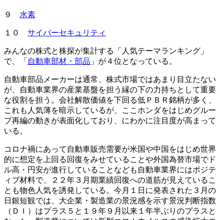
９
水素
１０
サイバーセキュリティ
みんなの株式と株探が集計する「人気テーマランキング」
で、「
自動車部材・部品
」が４位となっている。
自動車部品メーカーは通常、株式市場ではあまり目立たない
が、自動車業界の産業基盤を担う縁の下の力持ちとして重要
な役割を担う。会社解散価値を下回る低ＰＢＲ銘柄が多く、
これも人気薄を暗示しているが、ここホンダをはじめグルー
プ再編の動きが表面化しており、にわかに注目度が高まって
いる。
コロナ禍にあって自動車販売需要が米国や中国をはじめ世界
的に想定を上回る回復をみせていることや外国為替市場でド
ル高・円安が進行していることなども自動車業界にはポジテ
ィブ材料で、２２年３月期業績回復への道筋が見えているこ
とも物色人気を誘発している。今月１日に発表された３月の
日銀短観では、大企業・製造業の景況感を示す景況判断指数
（ＤＩ）はプラス５と１９年９月以来１年半ぶりのプラスと