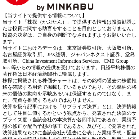
【当サイトで提供する情報について】
当サイト「株探（かぶたん）」で提供する情報は投資勧誘ま
たは投資に関する助言をすることを目的としておりません。
投資の決定は、ご自身の判断でなされますようお願いいたし
ます。
当サイトにおけるデータは、東京証券取引所、大阪取引所、
名古屋証券取引所、JPX総研、ジャパンネクスト証券、堂島
取引所、China Investment Information Services、CME Group
Inc. 等からの情報の提供を受けております。日経平均株価の
著作権は日本経済新聞社に帰属します。
株探に掲載される株価チャートは、その銘柄の過去の株価推
移を確認する用途で掲載しているものであり、その銘柄の将
来の価値の動向を示唆あるいは保証するものではなく、ま
た、売買を推奨するものではありません。
決算を扱う記事における「サプライズ決算」とは、決算情報
として注目に値するかという観点から、発表された決算のサ
プライズ度（当該会社の本決算か各四半期であるか、業績予
想の修正か配当予想の修正であるか、及びそこで発表された
決算結果ならびに当該会社が過去に公表した業績予想・配当