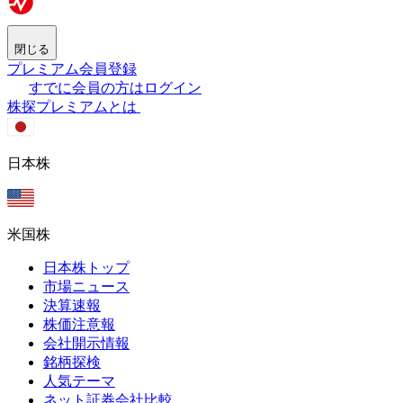
閉じる
プレミアム会員登録
すでに会員の方はログイン
株探プレミアムとは
日本株
米国株
日本株トップ
市場ニュース
決算速報
株価注意報
会社開示情報
銘柄探検
人気テーマ
ネット証券会社比較