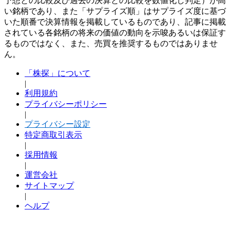
予想との比較及び過去の決算との比較を数値化し判定）が高
い銘柄であり、また「サプライズ順」はサプライズ度に基づ
いた順番で決算情報を掲載しているものであり、記事に掲載
されている各銘柄の将来の価値の動向を示唆あるいは保証す
るものではなく、また、売買を推奨するものではありませ
ん。
「株探」について
|
利用規約
プライバシーポリシー
|
プライバシー設定
特定商取引表示
|
採用情報
|
運営会社
サイトマップ
|
ヘルプ