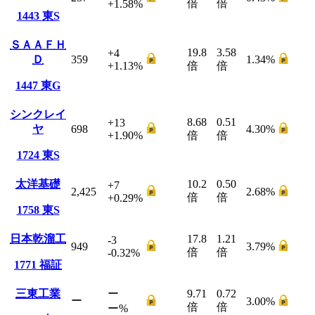
倍
倍
+1.58
%
1443
東S
ＳＡＡＦＨ
19.8
3.58
+4
Ｄ
359
1.34
%
+1.13
%
倍
倍
1447
東G
シンクレイ
8.68
0.51
+13
ヤ
698
4.30
%
+1.90
%
倍
倍
1724
東S
太洋基礎
10.2
0.50
+7
2,425
2.68
%
倍
倍
+0.29
%
1758
東S
日本乾溜工
17.8
1.21
-3
949
3.79
%
倍
倍
-0.32
%
1771
福証
三東工業
ー
9.71
0.72
ー
3.00
%
倍
倍
ー
%