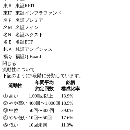
東Ｒ
東証REIT
東IF
東証インフラファンド
名Ｐ
名証プレミア
名M
名証メイン
名N
名証ネクスト
名Ｅ
名証ETF
札Ａ
札証アンビシャス
福Ｑ
福証Q-Board
閉じる
流動性について
下記のように5段階に分類しています。
年間平均
銘柄
流動性
約定回数
構成比率
① 高い
1,000回以上
13.9%
② やや高い
400回〜1,000回
18.5%
③ 中位
50回〜400回
39.0%
④ やや低い
10回〜50回
17.6%
⑤ 低い
10回未満
11.0%