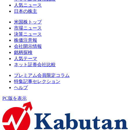
人気ニュース
日本の株主
米国株トップ
市場ニュース
決算ニュース
株価注意報
会社開示情報
銘柄探検
人気テーマ
ネット証券会社比較
プレミアム会員限定コラム
特集記事セレクション
ヘルプ
PC版を表示