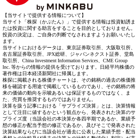
【当サイトで提供する情報について】
当サイト「株探（かぶたん）」で提供する情報は投資勧誘ま
たは投資に関する助言をすることを目的としておりません。
投資の決定は、ご自身の判断でなされますようお願いいたし
ます。
当サイトにおけるデータは、東京証券取引所、大阪取引所、
名古屋証券取引所、JPX総研、ジャパンネクスト証券、堂島
取引所、China Investment Information Services、CME Group
Inc. 等からの情報の提供を受けております。日経平均株価の
著作権は日本経済新聞社に帰属します。
株探に掲載される株価チャートは、その銘柄の過去の株価推
移を確認する用途で掲載しているものであり、その銘柄の将
来の価値の動向を示唆あるいは保証するものではなく、ま
た、売買を推奨するものではありません。
決算を扱う記事における「サプライズ決算」とは、決算情報
として注目に値するかという観点から、発表された決算のサ
プライズ度（当該会社の本決算か各四半期であるか、業績予
想の修正か配当予想の修正であるか、及びそこで発表された
決算結果ならびに当該会社が過去に公表した業績予想・配当