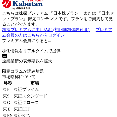
こちらは株探プレミアム 「
日本株プラン
」 または 「
日米セ
ットプラン
」
限定コンテンツ
です。プランをご契約して見
ることができます。
株探プレミアムに申し込む
(初回無料体験付き)
プレミア
ム会員の方はこちらからログイン
プレミアム会員になると...
株価情報をリアルタイムで提供
企業業績の表示期数を拡大
限定コラムが読み放題
市場略称について
略称
市場
東P
東証プライム
東S
東証スタンダード
東G
東証グロース
東Ｅ
東証ETF
東EN
東証ETN