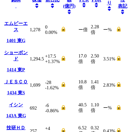
り
(億円)
表記
エムビーエ
2.28
0
ス
1,278
ー
倍
ー
%
0.00
%
倍
1401
東G
ショーボン
17.0
2.50
+17.5
ド
1,294.5
3.51
%
+1.37
%
倍
倍
1414
東P
ＪＥＳＣＯ
10.8
1.41
-28
1,699
2.83
%
倍
倍
-1.62
%
1434
東S
イシン
40.5
1.10
-6
ー
%
692
倍
倍
-0.86
%
143A
東G
技研ＨＤ
6.52
0.32
+4
257
0.43
%