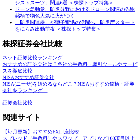
シストスーツ」関連6選 ＜株探トップ特集＞
ドーン急動意、防災分野におけるドローン関連の先駆
銘柄で物色人気に火がつく
「防災関連株」が獅子奮迅の活躍へ、防災庁スタート
をにらみ出動前夜 ＜株探トップ特集＞
株探証券会社比較
ネット証券比較ランキング
おすすめの証券会社は？各社の手数料・取引ツールやサービ
スを徹底比較！
NISAおすすめ証券会社
NISA(ニーサ)を始めるならどこ？NISAおすすめ銘柄・証券
会社をランキング！
証券会社比較
関連サイト
【毎月更新】おすすめFX口座比較
スプレッド（手数料）やスワップ、アプリなど100項目以上