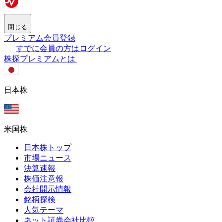
閉じる
プレミアム会員登録
すでに会員の方はログイン
株探プレミアムとは
日本株
米国株
日本株トップ
市場ニュース
決算速報
株価注意報
会社開示情報
銘柄探検
人気テーマ
ネット証券会社比較