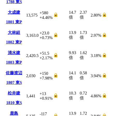
1788
東S
大成建
14.7
2.37
+580
13,575
2.80
%
倍
倍
+4.46
%
1801
東P
大林組
13.9
1.73
+23.0
3,163.0
2.97
%
倍
倍
+0.73
%
1802
東P
清水建
9.93
1.62
+51.5
2,420.5
3.18
%
倍
倍
+2.17
%
1803
東P
佐藤渡辺
14.1
0.58
+150
2,030
3.94
%
倍
倍
+7.98
%
1807
東S
松井建
10.3
0.72
+13
1,441
4.86
%
倍
倍
+0.91
%
1810
東S
鹿島
13.9
1.72
-117