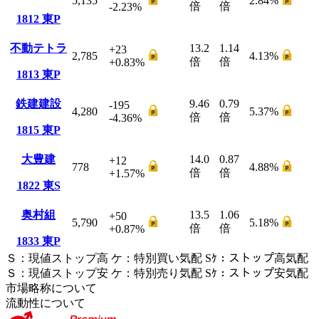
5,135
2.84
%
倍
倍
-2.23
%
1812
東P
不動テトラ
13.2
1.14
+23
2,785
4.13
%
倍
倍
+0.83
%
1813
東P
鉄建建設
9.46
0.79
-195
4,280
5.37
%
倍
倍
-4.36
%
1815
東P
大豊建
14.0
0.87
+12
778
4.88
%
倍
倍
+1.57
%
1822
東S
奥村組
13.5
1.06
+50
5,790
5.18
%
倍
倍
+0.87
%
1833
東P
Ｓ
：
現値ストップ高
ケ
：
特別買い気配
Sｹ
：
ストップ高気配
Ｓ
：
現値ストップ安
ケ
：
特別売
り
気配
Sｹ
：
ストップ安気配
市場略称について
流動性について