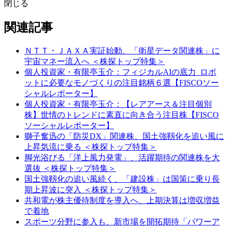
閉じる
関連記事
ＮＴＴ・ＪＡＸＡ実証始動、「衛星データ関連株」に
宇宙マネー流入へ ＜株探トップ特集＞
個人投資家・有限亭玉介：フィジカルAIの底力_ロボ
ットに必要なモノづくりの注目銘柄６選【FISCOソー
シャルレポーター】
個人投資家・有限亭玉介：【レアアース＆注目個別
株】世情のトレンドに素直に向き合う注目株【FISCO
ソーシャルレポーター】
獅子奮迅の「防災DX」関連株、国土強靱化を追い風に
上昇気流に乗る ＜株探トップ特集＞
脚光浴びる「洋上風力発電」、活躍期待の関連株を大
選抜 ＜株探トップ特集＞
国土強靱化の追い風続く、「建設株」は国策に乗り長
期上昇波に突入 ＜株探トップ特集＞
共和電が株主優待制度を導入へ、上期決算は増収増益
で着地
スポーツ分野に参入も、新市場を開拓期待「パワーア