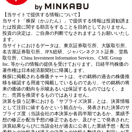
【当サイトで提供する情報について】
当サイト「株探（かぶたん）」で提供する情報は投資勧誘ま
たは投資に関する助言をすることを目的としておりません。
投資の決定は、ご自身の判断でなされますようお願いいたし
ます。
当サイトにおけるデータは、東京証券取引所、大阪取引所、
名古屋証券取引所、JPX総研、ジャパンネクスト証券、堂島
取引所、China Investment Information Services、CME Group
Inc. 等からの情報の提供を受けております。日経平均株価の
著作権は日本経済新聞社に帰属します。
株探に掲載される株価チャートは、その銘柄の過去の株価推
移を確認する用途で掲載しているものであり、その銘柄の将
来の価値の動向を示唆あるいは保証するものではなく、ま
た、売買を推奨するものではありません。
決算を扱う記事における「サプライズ決算」とは、決算情報
として注目に値するかという観点から、発表された決算のサ
プライズ度（当該会社の本決算か各四半期であるか、業績予
想の修正か配当予想の修正であるか、及びそこで発表された
決算結果ならびに当該会社が過去に公表した業績予想・配当