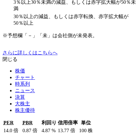
3％以上30％未満の減益、もしくは赤字拡大幅が50％未
満
30％以上の減益、もしくは赤字転換、赤字拡大幅が
50％以上
※予想欄「－」「未」は会社側が未発表。
さらに詳しくはこちらへ
閉じる
株価
チャート
時系列
ニュース
決算
大株主
株主優待
PER
PBR
利回り
信用倍率
単位
14.0
倍
0.87
倍
4.87
%
13.77
倍
100
株