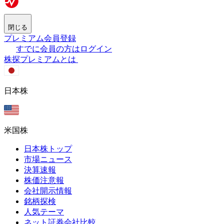
閉じる
プレミアム会員登録
すでに会員の方はログイン
株探プレミアムとは
日本株
米国株
日本株トップ
市場ニュース
決算速報
株価注意報
会社開示情報
銘柄探検
人気テーマ
ネット証券会社比較