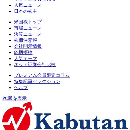
人気ニュース
日本の株主
米国株トップ
市場ニュース
決算ニュース
株価注意報
会社開示情報
銘柄探検
人気テーマ
ネット証券会社比較
プレミアム会員限定コラム
特集記事セレクション
ヘルプ
PC版を表示