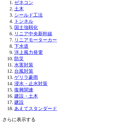
ゼネコン
土木
シールド工法
トンネル
国土強靱化
リニア中央新幹線
リニアモーターカー
下水道
洋上風力発電
防災
水害対策
台風対策
ゲリラ豪雨
浸水・止水対策
復興関連
建設・土木
建設
あえてスタンダード
さらに表示する