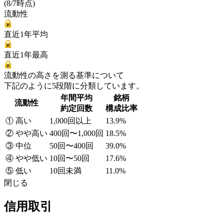
(8/7時点)
流動性
直近1年平均
直近1年最高
流動性の高さを測る基準について
下記のように5段階に分類しています。
年間平均
銘柄
流動性
約定回数
構成比率
① 高い
1,000回以上
13.9%
② やや高い
400回〜1,000回
18.5%
③ 中位
50回〜400回
39.0%
④ やや低い
10回〜50回
17.6%
⑤ 低い
10回未満
11.0%
閉じる
信用取引