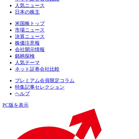
人気ニュース
日本の株主
米国株トップ
市場ニュース
決算ニュース
株価注意報
会社開示情報
銘柄探検
人気テーマ
ネット証券会社比較
プレミアム会員限定コラム
特集記事セレクション
ヘルプ
PC版を表示