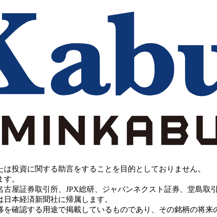
たは投資に関する助言をすることを目的としておりません。
ます。
PX総研、ジャパンネクスト証券、堂島取引所、China Investment 
は日本経済新聞社に帰属します。
移を確認する用途で掲載しているものであり、その銘柄の将来