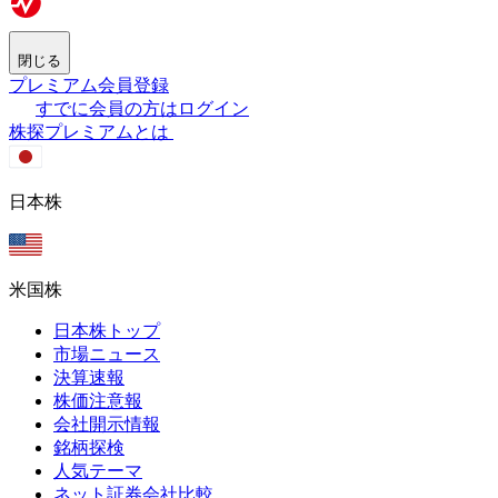
閉じる
プレミアム会員登録
すでに会員の方はログイン
株探プレミアムとは
日本株
米国株
日本株トップ
市場ニュース
決算速報
株価注意報
会社開示情報
銘柄探検
人気テーマ
ネット証券会社比較