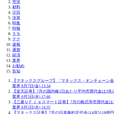
市況
材料
注目
決算
特集
特報
５％
テク
速報
通貨
経済
業界
お勧め
告知
【マネックスグループ】「マネックス・オンチェーン金
業界
8月7日(金) 13:34
【楽天証券】7月の国内株1日あたり平均売買代金は3兆14
業界
8月5日(水) 17:46
【三菱ＵＦＪ ｅスマート証券】7月の株式等売買代金は10
業界
8月5日(水) 14:35
【マネックス証券】7月の日本株約定代金は4兆5118億円