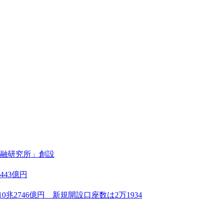
融研究所」創設
43億円
兆2746億円 新規開設口座数は2万1934