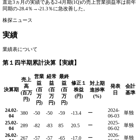
直近3ヵ月の実績である2-4月期(1Q)の売上営業損益率は前年
同期の-28.4％→-21.3％に急改善した。
株探ニュース
実績
業績表について
第１四半期累計決算【実績】
営業
経常
最終
売上
益
益
益
修正１
対上期
高
発表
会計
決算期
(百
(百
(百
株益
進捗率
(百万
日
基準
万
万
万
(円)
(%)
円)
円)
円)
円)
24.02-
2024-
ー
単独
380
-50
-50
-59
-13.4
04
06-03
25.02-
2025-
ー
単独
289
-82
-83
85
20.5
04
06-02
26.02-
2026-
ー
単独
267
-57
-57
-65
-17.0