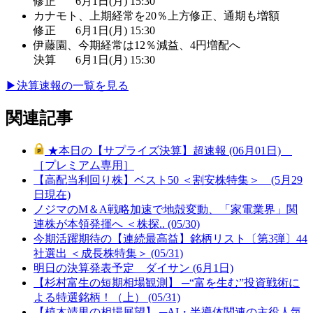
修正
6月1日(月) 15:30
カナモト、上期経常を20％上方修正、通期も増額
修正
6月1日(月) 15:30
伊藤園、今期経常は12％減益、4円増配へ
決算
6月1日(月) 15:30
▶︎
決算速報の一覧を見る
関連記事
★本日の【サプライズ決算】超速報 (06月01日)
［プレミアム専用］
【高配当利回り株】ベスト50 ＜割安株特集＞ (5月29
日現在)
ノジマのM＆A戦略加速で地殻変動、「家電業界」関
連株が本領発揮へ ＜株探.. (05/30)
今期活躍期待の【連続最高益】銘柄リスト〔第3弾〕44
社選出 ＜成長株特集＞ (05/31)
明日の決算発表予定 ダイサン (6月1日)
【杉村富生の短期相場観測】 ─“富を生む”投資戦術に
よる特選銘柄！（上） (05/31)
【植木靖男の相場展望】 ─AI・半導体関連の主役人気