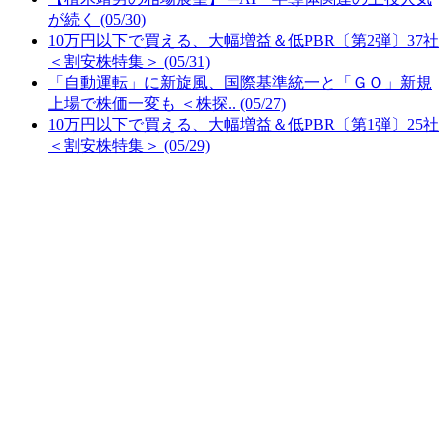
が続く (05/30)
10万円以下で買える、大幅増益＆低PBR〔第2弾〕37社
＜割安株特集＞ (05/31)
「自動運転」に新旋風、国際基準統一と「ＧＯ」新規
上場で株価一変も ＜株探.. (05/27)
10万円以下で買える、大幅増益＆低PBR〔第1弾〕25社
＜割安株特集＞ (05/29)