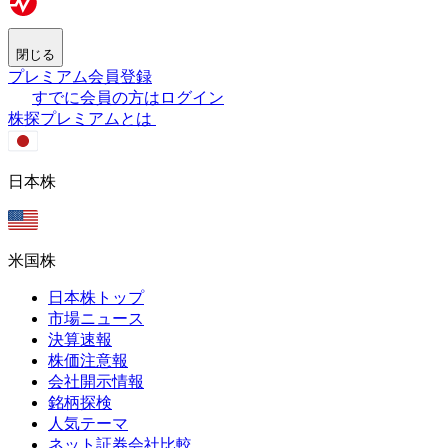
閉じる
プレミアム会員登録
すでに会員の方はログイン
株探プレミアムとは
日本株
米国株
日本株トップ
市場ニュース
決算速報
株価注意報
会社開示情報
銘柄探検
人気テーマ
ネット証券会社比較