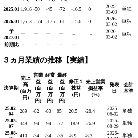
2025-
単独
2025.01
1,916
-50
-45
-72
-16.5
0
03-03
2026-
単独
2026.01
1,613
-174
-175
-61
-15.6
0
03-02
予
2026-
ー
ー
ー
ー
－
－
単独
03-02
2027.01
前期比
－
－
－
－
－
３ヵ月業績の推移【実績】
営業
経常
最終
売上
益
益
益
修正１
売上営業
高
発表
会計
決算期
(百
(百
(百
株益
損益率
(百万
日
基準
万
万
万
(円)
(%)
円)
円)
円)
円)
25.02-
2025-
単独
289
-82
-83
85
20.5
-28.4
04
06-02
25.05-
2025-
単独
349
-94
-94
-77
-18.9
-26.9
07
08-29
25.08-
2025-
単独
410
-34
-34
-35
-8.9
-8.3