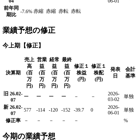
04
06-01
前年同
赤縮
赤縮
赤転
赤転
-7.6
%
期比
業績予想の修正
今上期【修正】
売上
営業
経常
最終
高
益
益
益
修正１
修正１
発表
会計
決算期
(百
(百
(百
(百
株益
株配
日
基準
万
万
万
万
(円)
(円)
円)
円)
円)
円)
旧 26.02-
2026-
ー
ー
ー
ー
－
－
単独
03-02
07
新 26.02-
2026-
577
-114
-120
-152
-39.7
0
単独
06-01
07
修正率
－
－
－
－
－
%
今期の業績予想