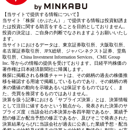
【当サイトで提供する情報について】
当サイト「株探（かぶたん）」で提供する情報は投資勧誘ま
たは投資に関する助言をすることを目的としておりません。
投資の決定は、ご自身の判断でなされますようお願いいたし
ます。
当サイトにおけるデータは、東京証券取引所、大阪取引所、
名古屋証券取引所、JPX総研、ジャパンネクスト証券、堂島
取引所、China Investment Information Services、CME Group
Inc. 等からの情報の提供を受けております。日経平均株価の
著作権は日本経済新聞社に帰属します。
株探に掲載される株価チャートは、その銘柄の過去の株価推
移を確認する用途で掲載しているものであり、その銘柄の将
来の価値の動向を示唆あるいは保証するものではなく、ま
た、売買を推奨するものではありません。
決算を扱う記事における「サプライズ決算」とは、決算情報
として注目に値するかという観点から、発表された決算のサ
プライズ度（当該会社の本決算か各四半期であるか、業績予
想の修正か配当予想の修正であるか、及びそこで発表された
決算結果ならびに当該会社が過去に公表した業績予想・配当