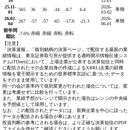
10
12-01
25.11-
2026-
単独
565
36
36
-34
-8.7
6.4
01
03-02
26.02-
2026-
単独
267
-57
-57
-65
-17.0
-21.3
04
06-01
前年同
赤縮
赤縮
赤転
赤転
-7.6
%
期比
【注意】
「決算速報」「個別銘柄の決算ページ」で配信する最新の業
績情報は、東京証券取引所が提供する適時開示情報伝達シス
テム(TDnet)において、上場企業が公表する決算短信と同時
に配信されたその企業自身の作成によるXBRL(企業の財務
情報を電子開示するための世界標準言語)に基づいたデータ
をそのまま使用しています。
同一の会計基準内で規則変更が行われた場合については、変
更は考慮せずに比較を行っています。
また、業績予想がレンジで開示された場合はレンジの中央値
を予想値として採用しています。
なお、この配信されたデータには、新興企業を中心に誤った
データが配信される場合が希にあります。
投資判断の参考にされる場合は、より正確な決算短信のPDF
ファイルを併せてご確認くださいますようお願いします。