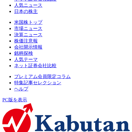
人気ニュース
日本の株主
米国株トップ
市場ニュース
決算ニュース
株価注意報
会社開示情報
銘柄探検
人気テーマ
ネット証券会社比較
プレミアム会員限定コラム
特集記事セレクション
ヘルプ
PC版を表示