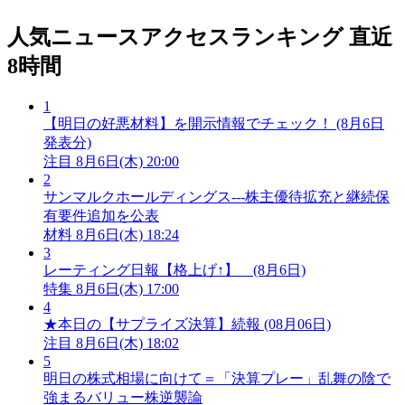
人気ニュースアクセスランキング
直近
8時間
1
【明日の好悪材料】を開示情報でチェック！ (8月6日
発表分)
注目
8月6日(木) 20:00
2
サンマルクホールディングス---株主優待拡充と継続保
有要件追加を公表
材料
8月6日(木) 18:24
3
レーティング日報【格上げ↑】 (8月6日)
特集
8月6日(木) 17:00
4
★本日の【サプライズ決算】続報 (08月06日)
注目
8月6日(木) 18:02
5
明日の株式相場に向けて＝「決算プレー」乱舞の陰で
強まるバリュー株逆襲論