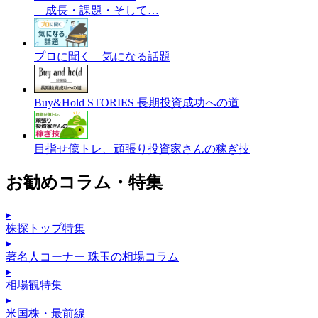
成長・課題・そして…
プロに聞く 気になる話題
Buy&Hold STORIES 長期投資成功への道
目指せ億トレ、頑張り投資家さんの稼ぎ技
お勧めコラム・特集
▸
株探トップ特集
▸
著名人コーナー 珠玉の相場コラム
▸
相場観特集
▸
米国株・最前線