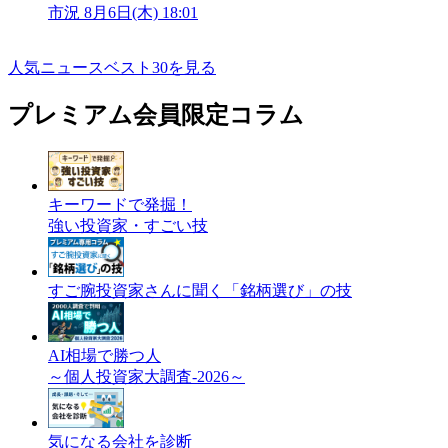
市況
8月6日(木) 18:01
人気ニュースベスト30を見る
プレミアム会員限定コラム
キーワードで発掘！
強い投資家・すごい技
すご腕投資家さんに聞く「銘柄選び」の技
AI相場で勝つ人
～個人投資家大調査-2026～
気になる会社を診断