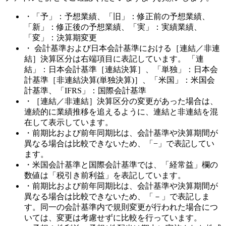
・「予」：予想業績、「旧」：修正前の予想業績、
「新」：修正後の予想業績、「実」：実績業績、
「変」：決算期変更
・ 会計基準および日本会計基準における［連結／非連
結］決算区分は右端項目に表記しています。 「連
結」：日本会計基準［連結決算］、「単独」：日本会
計基準［非連結決算(単独決算)］、「米国」：米国会
計基準、「IFRS」：国際会計基準
・［連結／非連結］決算区分の変更があった場合は、
連続的に業績推移を追えるように、連結と非連結を混
在して表示しています。
・前期比および前年同期比は、会計基準や決算期間が
異なる場合は比較できないため、「−」で表記してい
ます。
・米国会計基準と国際会計基準では、「経常益」欄の
数値は「税引き前利益」を表記しています。
・前期比および前年同期比は、会計基準や決算期間が
異なる場合は比較できないため、「－」で表記しま
す。同一の会計基準内で規則変更が行われた場合につ
いては、変更は考慮せずに比較を行っています。