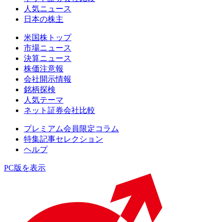
人気ニュース
日本の株主
米国株トップ
市場ニュース
決算ニュース
株価注意報
会社開示情報
銘柄探検
人気テーマ
ネット証券会社比較
プレミアム会員限定コラム
特集記事セレクション
ヘルプ
PC版を表示