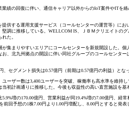
業業績の回復に伴い、通信キャリア以外からのIoT案件やIT
を提供する運用支援サービス（コールセンターの運営等）にお
堅調に推移している。WELLCOM IS、ＪＢＭクリエイトの
られた。
主婦層が集まりやすいエリアにコールセンターを新規開設した。
お、北九州拠点の開設に伴い同社グループのコールセンターは5
億円、セグメント損失は0.57億円（前期は0.57億円の利益）とな
ユーザー数は3,400ユーザーを突破、稼働率も高水準を維持
は当初計画通りに推移した。今後も収益性の高い直営施設を基
9%増の170.00億円、営業利益が同19.4%増の7.00億円、経
前回予想の1株7.00円より1.00円増配し、8.00円とすると発