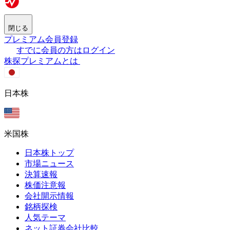
閉じる
プレミアム会員登録
すでに会員の方はログイン
株探プレミアムとは
日本株
米国株
日本株トップ
市場ニュース
決算速報
株価注意報
会社開示情報
銘柄探検
人気テーマ
ネット証券会社比較