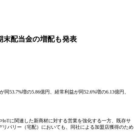
、期末配当金の増配も発表
53.7%増の5.86億円、経常利益が同52.6%増の6.13億円、
IoTに関連した新商材に対する営業を強化する一方、既存サ
デリバリー（宅配）においても、同社による加盟店獲得のため