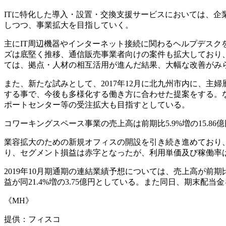
ITに特化した導入・設置・交換支援サービスにおいては、企
しつつ、事業拡大を目指していく。
主にIT周辺機器やインターネット接続に関わるヘルプデスク
ズは底堅く推移、通信販売事業者向けの案件も拡大しており、
ては、拠点・人材の相互活用が進んだ結果、大幅な改善がみ
また、新たな試みとして、2017年12月に北九州市内に、
する事で、今後も多様化する働き方に合わせた提案をする。な
ポートセンター等の受注拡大も目指すとしている。
コワーキングスペース事業の売上高は前期比5.9%増の15.86
業容拡大のための新規オフィスの開設を引き続き進めており、
り、セグメント損益は赤字となったが、利用単価及び稼働率
2019年10月期通期の連結業績予想については、売上高が前期比5.
益が同21.4%増の3.75億円としている。また同日、期末配当金を
《MH》
提供：フィスコ