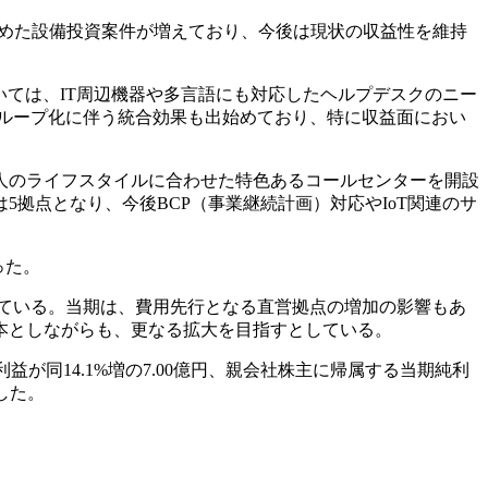
を絡めた設備投資案件が増えており、今後は現状の収益性を維持
いては、IT周辺機器や多言語にも対応したヘルプデスクのニー
グループ化に伴う統合効果も出始めており、特に収益面におい
個人のライフスタイルに合わせた特色あるコールセンターを開設
拠点となり、今後BCP（事業継続計画）対応やIoT関連のサ
った。
している。当期は、費用先行となる直営拠点の増加の影響もあ
本としながらも、更なる拡大を目指すとしている。
常利益が同14.1%増の7.00億円、親会社株主に帰属する当期純利
表した。