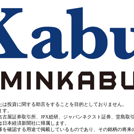
たは投資に関する助言をすることを目的としておりません。
ます。
PX総研、ジャパンネクスト証券、堂島取引所、China Investment 
は日本経済新聞社に帰属します。
移を確認する用途で掲載しているものであり、その銘柄の将来