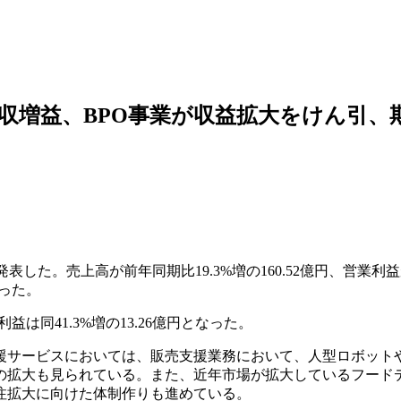
ケタ増収増益、BPO事業が収益拡大をけん引
発表した。売上高が前年同期比19.3%増の160.52億円、営業利益が同
なった。
利益は同41.3%増の13.26億円となった。
サービスにおいては、販売支援業務において、人型ロボットや
の拡大も見られている。また、近年市場が拡大しているフード
注拡大に向けた体制作りも進めている。