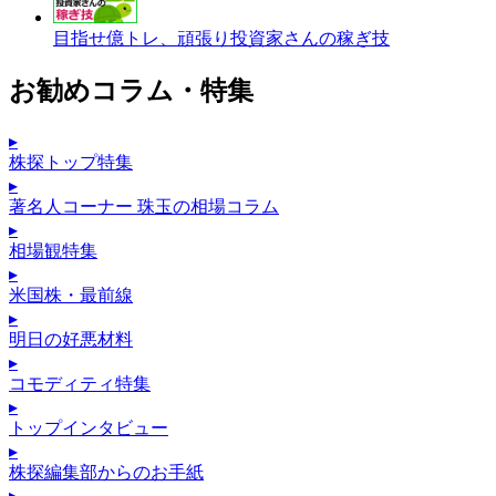
目指せ億トレ、頑張り投資家さんの稼ぎ技
お勧めコラム・特集
▸
株探トップ特集
▸
著名人コーナー 珠玉の相場コラム
▸
相場観特集
▸
米国株・最前線
▸
明日の好悪材料
▸
コモディティ特集
▸
トップインタビュー
▸
株探編集部からのお手紙
▸