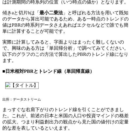
は計測期間の時系列の位置（いつ時点の値か）となります。
傾きaと切片bは「
最小二乗法
」と呼ばれる方法を用いて既知
のデータから算出可能であるため、ある一時点のトレンドの
値はPBRの時系列データさえあればエクセルなどで誰でも簡
単に計算することが可能です。
実際に計算してみると、字面よりはまったく難しくないの
で、興味のある方は「単回帰分析」で調べてみてください。
以下のグラフのこの方法で算出したPBRのトレンド線になり
ます。
■日米相対PBRとトレンド線（単回帰直線）
出所：データストリーム
まっすぐな右肩下がりのトレンド線を引くことができまし
た。これが、前述の日本と米国の人口や投資マインドの格差
の拡大、つまり利益創出力の観点から見た国の値付けの定量
的な差を表しているといえます。