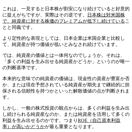
これは、一見すると日本株が割安になり続けていると好意的
に捉えがちですが、実際はその逆です。
日本株は対米国株
で、純資産に対する株価のプレミアムが低下し続けている
こ
とと同義です。
より定性的な表現としては、日本企業は米国企業と比較し
て、純資産が持つ価値が低いとみなされ続けています。
では、純資産の価値とは一体何なのでしょうか。それは、
「多くの利益を生み出せる純資産かどうか」というのが唯一
の判断基準です。
本来的な意味での純資産の価値は、現金性の資産が豊富か否
か、または現在予想されている純資産が期先まで継続的に担
保される信頼性を持つかといった解散価値の点が判断されま
す。
しかし、一般の株式投資の観点からは、多くの利益を生み出
し続けられる純資産なのか、または純資産を活用して多くの
利益を生み出せるのかです。つまり
ROE（自己資本利益
率）が高いかどうか
が最も重要となります。