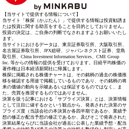
【当サイトで提供する情報について】
当サイト「株探（かぶたん）」で提供する情報は投資勧誘ま
たは投資に関する助言をすることを目的としておりません。
投資の決定は、ご自身の判断でなされますようお願いいたし
ます。
当サイトにおけるデータは、東京証券取引所、大阪取引所、
名古屋証券取引所、JPX総研、ジャパンネクスト証券、堂島
取引所、China Investment Information Services、CME Group
Inc. 等からの情報の提供を受けております。日経平均株価の
著作権は日本経済新聞社に帰属します。
株探に掲載される株価チャートは、その銘柄の過去の株価推
移を確認する用途で掲載しているものであり、その銘柄の将
来の価値の動向を示唆あるいは保証するものではなく、ま
た、売買を推奨するものではありません。
決算を扱う記事における「サプライズ決算」とは、決算情報
として注目に値するかという観点から、発表された決算のサ
プライズ度（当該会社の本決算か各四半期であるか、業績予
想の修正か配当予想の修正であるか、及びそこで発表された
決算結果ならびに当該会社が過去に公表した業績予想・配当