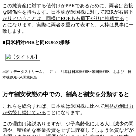
この純資産に対する値付けがPBRであるために、両者は密接
な関係性を持ちます。日本株が米国株に対して
PBRが右肩下
がりということは、同様にROEも右肩下がりに推移する
こ
とになります。実際に両者を重ねて表すと、大枠は見事に一
致します。
■日米相対PBRと同ROEの推移
出所：データストリーム。 注： 計算は日本株PBR÷米国株PBR および 日
本株ROE÷米国株ROE
万年割安状態の中での、割高と割安を分類すると
これらを総合すれば、日本株は米国株に比べて
利益の創出力
が劣後し続けている
ことになります。
この理由は諸説ありますが、少子高齢化による人口減少の問
題や、積極的な事業投資をせずに貯蓄してしまう体質などが