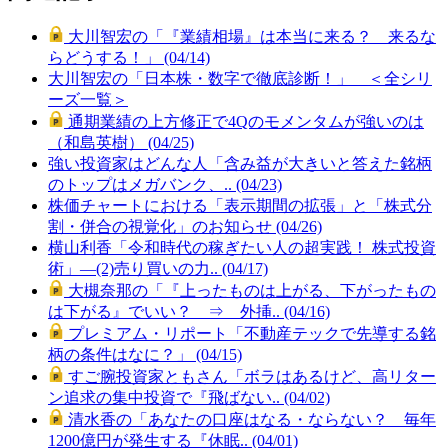
大川智宏の「『業績相場』は本当に来る？ 来るな
らどうする！」 (04/14)
大川智宏の「日本株・数字で徹底診断！」 ＜全シリ
ーズ一覧＞
通期業績の上方修正で4Qのモメンタムが強いのは
（和島英樹） (04/25)
強い投資家はどんな人「含み益が大きいと答えた銘柄
のトップはメガバンク、.. (04/23)
株価チャートにおける「表示期間の拡張」と「株式分
割・併合の視覚化」のお知らせ (04/26)
横山利香「令和時代の稼ぎたい人の超実践！ 株式投資
術」―(2)売り買いの力.. (04/17)
大槻奈那の「『上ったものは上がる、下がったもの
は下がる』でいい？ ⇒ 外挿.. (04/16)
プレミアム・リポート「不動産テックで先導する銘
柄の条件はなに？」 (04/15)
すご腕投資家ともさん「ボラはあるけど、高リター
ン追求の集中投資で『飛ばない.. (04/02)
清水香の「あなたの口座はなる・ならない？ 毎年
1200億円が発生する『休眠.. (04/01)