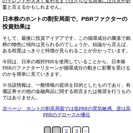
のトレンドが大きく変わるまではさらなる急落には注意が必
要
と言えるかもしれません。
日本株のホントの割安局面で、PBRファクターの
投資効果は
そして、最後に投資アイデアです。この循環成分の騰落で銘
柄の物色に傾向は見られるのでしょうか。結論から言えば、
ある程度はっきりと特徴が見られることが分かっています。
今回は、日米の相対PBRを使用していることから、日本株
PBRのファクターリターンが循環成分の動きに影響を受ける
のかを簡単に見ていきます。
※当該情報は、一般情報の提供を目的としたものであり、有
価証券その他の金融商品に関する助言または推奨を行うもの
ではありません。
次ページ ホントの割高局面では低PBRの景気敏感、逆は高
PBRのグロースが優位
<
１
２
３
>