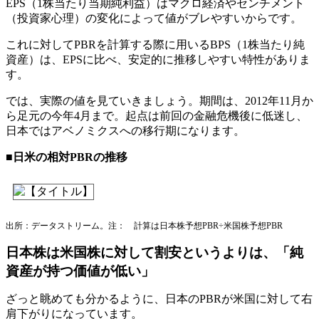
EPS（1株当たり当期純利益）はマクロ経済やセンチメント
（投資家心理）の変化によって値がブレやすいからです。
これに対してPBRを計算する際に用いるBPS（1株当たり純
資産）は、EPSに比べ、安定的に推移しやすい特性がありま
す。
では、実際の値を見ていきましょう。期間は、2012年11月か
ら足元の今年4月まで。起点は前回の金融危機後に低迷し、
日本ではアベノミクスへの移行期になります。
■日米の相対PBRの推移
出所：データストリーム。注： 計算は日本株予想PBR÷米国株予想PBR
日本株は米国株に対して割安というよりは、「純
資産が持つ価値が低い」
ざっと眺めても分かるように、日本のPBRが米国に対して右
肩下がりになっています。