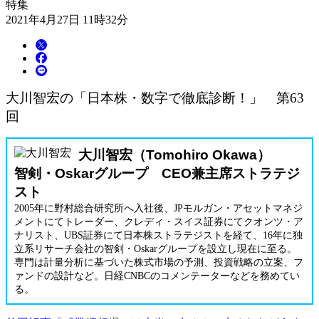
特集
2021年4月27日 11時32分
大川智宏の「日本株・数字で徹底診断！」 第63
回
大川智宏（Tomohiro Okawa）
智剣・Oskarグループ CEO兼主席ストラテジ
スト
2005年に野村総合研究所へ入社後、JPモルガン・アセットマネジ
メントにてトレーダー、クレディ・スイス証券にてクオンツ・ア
ナリスト、UBS証券にて日本株ストラテジストを経て、16年に独
立系リサーチ会社の智剣・Oskarグループを設立し現在に至る。
専門は計量分析に基づいた株式市場の予測、投資戦略の立案、フ
ァンドの設計など。日経CNBCのコメンテーターなどを務めてい
る。