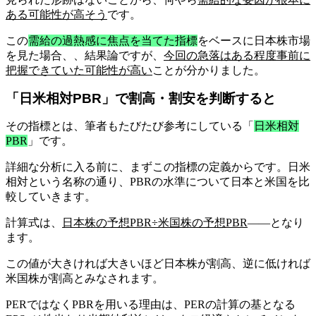
ある可能性が高そう
です。
この
需給の過熱感に焦点を当てた指標
をベースに日本株市場
を見た場合、、結果論ですが、
今回の急落はある程度事前に
把握できていた可能性が高い
ことが分かりました。
「日米相対PBR」で割高・割安を判断すると
その指標とは、筆者もたびたび参考にしている「
日米相対
PBR
」です。
詳細な分析に入る前に、まずこの指標の定義からです。日米
相対という名称の通り、PBRの水準について日本と米国を比
較していきます。
計算式は、
日本株の予想PBR÷米国株の予想PBR
――となり
ます。
この値が大きければ大きいほど日本株が割高、逆に低ければ
米国株が割高とみなされます。
PERではなくPBRを用いる理由は、PERの計算の基となる