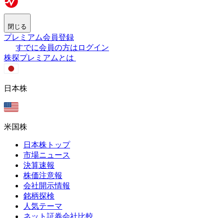
閉じる
プレミアム会員登録
すでに会員の方はログイン
株探プレミアムとは
日本株
米国株
日本株トップ
市場ニュース
決算速報
株価注意報
会社開示情報
銘柄探検
人気テーマ
ネット証券会社比較