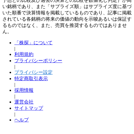
予想との比較及び過去の決算との比較を数値化し判定）が高
い銘柄であり、また「サプライズ順」はサプライズ度に基づ
いた順番で決算情報を掲載しているものであり、記事に掲載
されている各銘柄の将来の価値の動向を示唆あるいは保証す
るものではなく、また、売買を推奨するものではありませ
ん。
「株探」について
|
利用規約
プライバシーポリシー
|
プライバシー設定
特定商取引表示
|
採用情報
|
運営会社
サイトマップ
|
ヘルプ