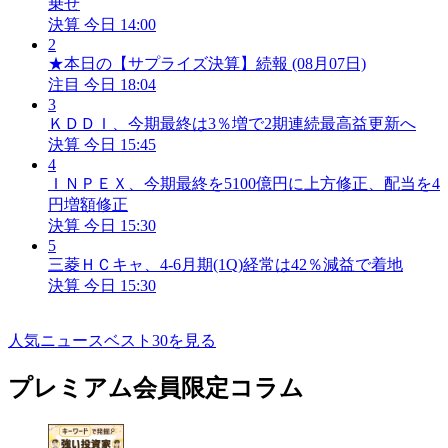
乗せ
決算
今日 14:00
2
★本日の【サプライズ決算】続報 (08月07日)
注目
今日 18:04
3
ＫＤＤＩ、今期最終は3％増で2期連続最高益更新へ
決算
今日 15:45
4
ＩＮＰＥＸ、今期最終を5100億円に上方修正、配当を4
円増額修正
決算
今日 15:30
5
三菱ＨＣキャ、4-6月期(1Q)経常は42％減益で着地
決算
今日 15:30
人気ニュースベスト30を見る
プレミアム会員限定コラム