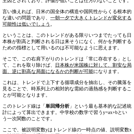
主因とされており、評価が低いことは仕方のないことです。
言い換えれば、日米の国全体の構造や国民性からくる根本的
な違いの問題であり、
一朝一夕で大きくトレンドが変化する
可能性は低いでしょう
。
ということは、このトレンドがある限りいつまでたっても日
本株が割高と判断される日は来そうになく、何かを判断する
ための指標として用いるのは不可能なように思えます。
そこで、この右肩下がりのトレンドは「常に存在する」とし
て、これを取り除けば、
日本株が米国株に対して、割安な局
面、逆に割高な局面になるかの判断が可能
になります。
これは、トレンドで上下する循環成分を抽出し、その騰落を
見ることで、時系列上の相対的な需給の過熱感を判断するこ
とが可能となります。
このトレンド線は「
単回帰分析
」という最も基本的な記述統
計によって算出できます。中学校の数学で習うy=ax+bとい
う一次関数のことです。
ここで、被説明変数yはトレンド線の一時点の値、説明変数x