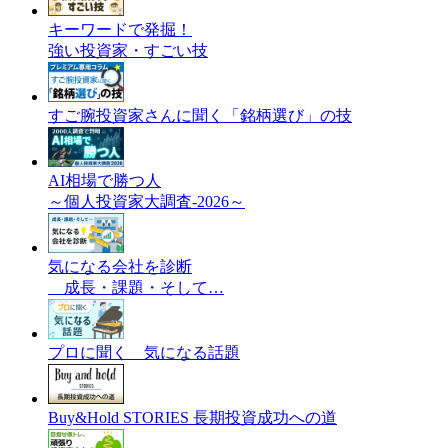
キーワードで発掘！
強い投資家・すごい技
すご腕投資家さんに聞く「銘柄選び」の技
AI相場で勝つ人
～個人投資家大調査-2026～
気になる会社を診断
成長・課題・そして…
プロに聞く 気になる話題
Buy&Hold STORIES 長期投資成功への道