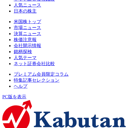
人気ニュース
日本の株主
米国株トップ
市場ニュース
決算ニュース
株価注意報
会社開示情報
銘柄探検
人気テーマ
ネット証券会社比較
プレミアム会員限定コラム
特集記事セレクション
ヘルプ
PC版を表示