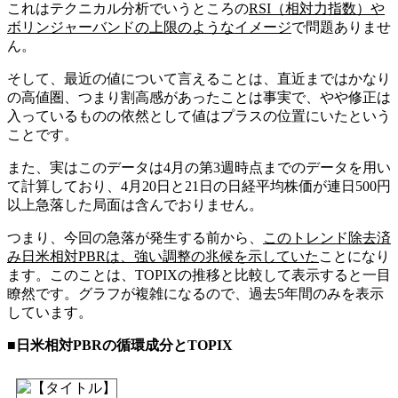
これはテクニカル分析でいうところの
RSI（相対力指数）や
ボリンジャーバンドの上限のようなイメージ
で問題ありませ
ん。
そして、最近の値について言えることは、直近まではかなり
の高値圏、つまり割高感があったことは事実で、やや修正は
入っているものの依然として値はプラスの位置にいたという
ことです。
また、実はこのデータは4月の第3週時点までのデータを用い
て計算しており、4月20日と21日の日経平均株価が連日500円
以上急落した局面は含んでおりません。
つまり、今回の急落が発生する前から、
このトレンド除去済
み日米相対PBRは、強い調整の兆候を示していた
ことになり
ます。このことは、TOPIXの推移と比較して表示すると一目
瞭然です。グラフが複雑になるので、過去5年間のみを表示
しています。
■日米相対PBRの循環成分とTOPIX