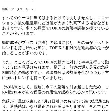
出所：データストリーム
すべてのケースに当てはまるわけではありませんし、コロナ
ショック後の混乱期などは値が大きく乱高下する場合なども
ありますが、多くの局面でTOPIXの急落や調整を捉えている
ことが分かります。
循環成分がプラス（割高）の領域におり、その値が下へとト
レンドを持ち始めた際に、TOPIXの相対的な割高感の是正が
始まることが多いのです。
また、ところどころでTOPIXの動きに対してやや先行して動
くようにも見受けられます。足元は、前述の通り足元の急落
相前時点の動きですが、循環成分は過熱感を帯びつつも下方
に強いトレンドを持っていました。
その結果として、翌週に今回の急落を引き起こしたため、こ
の相対PBRがある程度の有用性が認められるかと思います。
急落が一旦は収束した4月21日引けの時点では値は0近辺にあ
り、
過熱感はかなり是正された感はありますが、それでもこ