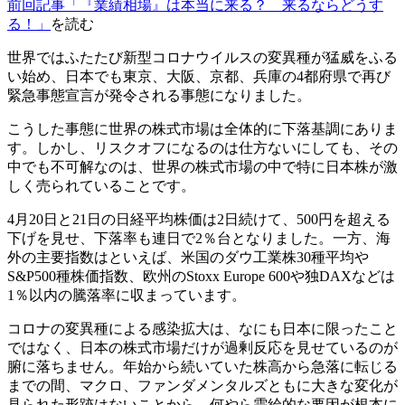
前回記事「『業績相場』は本当に来る？ 来るならどうす
る！」
を読む
世界ではふたたび新型コロナウイルスの変異種が猛威をふる
い始め、日本でも東京、大阪、京都、兵庫の4都府県で再び
緊急事態宣言が発令される事態になりました。
こうした事態に世界の株式市場は全体的に下落基調にありま
す。しかし、リスクオフになるのは仕方ないにしても、その
中でも不可解なのは、世界の株式市場の中で特に日本株が激
しく売られていることです。
4月20日と21日の日経平均株価は2日続けて、500円を超える
下げを見せ、下落率も連日で2％台となりました。一方、海
外の主要指数はといえば、米国のダウ工業株30種平均や
S&P500種株価指数、欧州のStoxx Europe 600や独DAXなどは
1％以内の騰落率に収まっています。
コロナの変異種による感染拡大は、なにも日本に限ったこと
ではなく、日本の株式市場だけが過剰反応を見せているのが
腑に落ちません。年始から続いていた株高から急落に転じる
までの間、マクロ、ファンダメンタルズともに大きな変化が
見られた形跡はないことから、何やら
需給的な要因が根本に