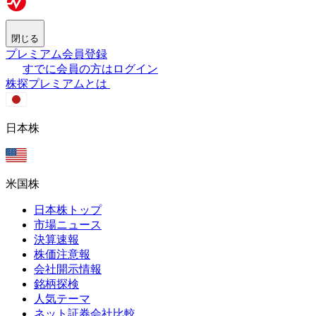
閉じる
プレミアム会員登録
すでに会員の方はログイン
株探プレミアムとは
日本株
米国株
日本株トップ
市場ニュース
決算速報
株価注意報
会社開示情報
銘柄探検
人気テーマ
ネット証券会社比較