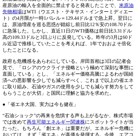
産原油の輸入を全面的に禁止すると発表したことで、
米原油
先物相場
はWTI（ウエスト・テキサス・インターミディエー
ト）の4月限が一時1バレル＝129.44ドルまで急上昇。翌日に
は、原油増産を巡る思惑が錯綜し前日比12％安の108.70ドル
に急落した。しかし、直近11日のWTI価格は前日比3.31ドル
高の109.33ドルと3日ぶりに反発している。昨年の3月は60ド
ル近辺で推移していたことを考えれば、1年でおおよそ倍化
したことになる。
政府も危機感をあらわにしている。岸田首相は3日の記者会
見で、「ロシアのウクライナ侵略という極めて深刻な事態に
直面している」とし、「エネルギー価格高騰によるわが国経
済への悪影響を少しでも減らすべく、これまで以上の省エネ
に取り組み、石油やガスの使用を少しでも減らす努力をして
もらうことが大切」と国民に理解と協力を求めた。
●「省エネ大国、実力は今も健在」
“石油ショック”の再来を危惧する声も上がるなか、株式市場
では改めて
再生可能エネルギー関連株
にスポットライトが当
たった。もちろん「創エネ」は重要だが、エネルギー危機に
おいては、まず「省エネ」が真価を発揮する。今後、エアコ