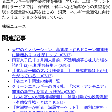
るエネルギー管理で優位性を発揮している。工場・プラント
向けサービスでは、保守性・省エネなど顧客からの要望を実
現する流量計の提案をはじめ、消費エネルギー最適化に向け
たソリューションを提供している。
株探ニュース
関連記事
天空のイノベーション、高速浮上するドローン関連株
に勝機あり ＜株探トップ.. (03/12)
雨宮京子氏【３月期末目前、不透明感募る株式市場を
読む】(2) ＜相場観特集＞ (03/14)
【北浜流一郎のズバリ株先見！】 ─株式市場は上がり
たがっている！ (03/13)
【省エネ】関連の銘柄一覧
クリーンエネルギーの切り札、「水素・アンモニア」
関連の新主役を追え ＜株探.. (03/10)
【杉村富生の短期相場観測】 ─波乱相場での投資戦術
（有効な作戦）とは？ (03/13)
【村瀬智一が斬る！深層マーケット】 個別に材料・