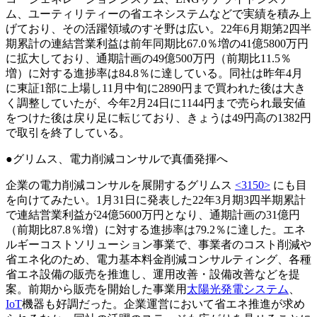
ム、ユーティリティーの省エネシステムなどで実績を積み上
げており、その活躍領域のすそ野は広い。22年6月期第2四半
期累計の連結営業利益は前年同期比67.0％増の41億5800万円
に拡大しており、通期計画の49億500万円（前期比11.5％
増）に対する進捗率は84.8％に達している。同社は昨年4月
に東証1部に上場し11月中旬に2890円まで買われた後は大き
く調整していたが、今年2月24日に1144円まで売られ最安値
をつけた後は戻り足に転じており、きょうは49円高の1382円
で取引を終了している。
●グリムス、電力削減コンサルで真価発揮へ
企業の電力削減コンサルを展開するグリムス
<3150>
にも目
を向けてみたい。1月31日に発表した22年3月期3四半期累計
で連結営業利益が24億5600万円となり、通期計画の31億円
（前期比87.8％増）に対する進捗率は79.2％に達した。エネ
ルギーコストソリューション事業で、事業者のコスト削減や
省エネ化のため、電力基本料金削減コンサルティング、各種
省エネ設備の販売を推進し、運用改善・設備改善などを提
案。前期から販売を開始した事業用
太陽光発電システム
、
IoT
機器も好調だった。企業運営において省エネ推進が求め