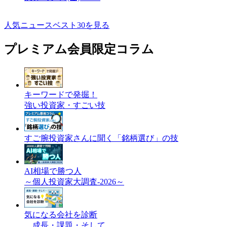
人気ニュースベスト30を見る
プレミアム会員限定コラム
キーワードで発掘！
強い投資家・すごい技
すご腕投資家さんに聞く「銘柄選び」の技
AI相場で勝つ人
～個人投資家大調査-2026～
気になる会社を診断
成長・課題・そして…