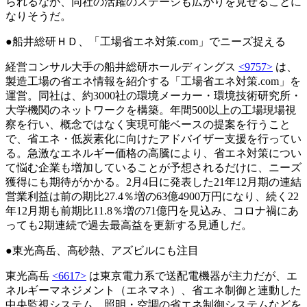
られるなか、同社の活躍のステージも広がりを見せることに
なりそうだ。
●船井総研ＨＤ、「工場省エネ対策.com」でニーズ捉える
経営コンサル大手の船井総研ホールディングス
<9757>
は、
製造工場の省エネ情報を紹介する「工場省エネ対策.com」を
運営。同社は、約3000社の環境メーカー・環境技術研究所・
大学機関のネットワークを構築。年間500以上の工場現場視
察を行い、概念ではなく実現可能ベースの提案を行うこと
で、省エネ・低炭素化に向けたアドバイザー支援を行ってい
る。急激なエネルギー価格の高騰により、省エネ対策につい
て悩む企業も増加していることが予想されるだけに、ニーズ
獲得にも期待がかかる。2月4日に発表した21年12月期の連結
営業利益は前の期比27.4％増の63億4900万円になり、続く22
年12月期も前期比11.8％増の71億円を見込み、コロナ禍にあ
っても2期連続で過去最高益を更新する見通しだ。
●東光高岳、高砂熱、アズビルにも注目
東光高岳
<6617>
は東京電力系で送配電機器が主力だが、エ
ネルギーマネジメント（エネマネ）、省エネ制御と連動した
中央監視システム、照明・空調の省エネ制御システムなどを