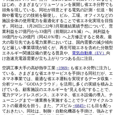
はじめ、さまざまなソリューソョンを展開し省エネ分野でも
頭角を現している。同社が得意とする電気の計測・伝送・制
御や蓄電などの技術を駆使し、ビル、工場、オフィスなどの
施設全体の使用電力を最適化することで省エネ化実現を目指
す。同社は、1月28日に22年3月期連結業績予想について、営
業利益を27億円から33億円（前期比2.4％減）へ、純利益を
16億円から20億円（同42.0％増）へ上方修正すると発表。最
大の取引先である電力業界においては、国内需要の減少傾向
など厳しい事業環境が続くが、再生可能エネを含めた分散型
エネルギー関連設備の更なる普及や、
電気自動車（EV）
向
け急速充電器需要が立ち上がりつつある点に注目。
空調工事大手の高砂熱学工業
<1969>
も省エネ分野に注力し
ている。さまざまな省エネサービスを手掛ける同社だが、エ
ネマネ事業では、最適な省エネ運転を実現するデータ収集・
分析ツール「GODAクラウド」を活用し多くの実績を積み上
げている。顧客施設のエネルギーを“見える化”することで、
電力デマンドレスポンス、エネマネ、省エネ設備の導入、チ
ューニングまで一連業務を実施することでライフサイクルコ
ストの最適化を担う。また、アズビル
<6845>
にも目を配っ
ておきたい。同社は、制御・自動化機器を手掛け、強みとす