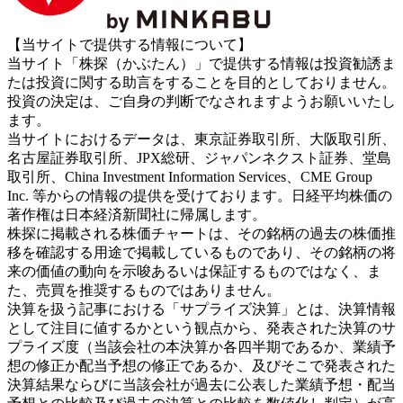
【当サイトで提供する情報について】
当サイト「株探（かぶたん）」で提供する情報は投資勧誘ま
たは投資に関する助言をすることを目的としておりません。
投資の決定は、ご自身の判断でなされますようお願いいたし
ます。
当サイトにおけるデータは、東京証券取引所、大阪取引所、
名古屋証券取引所、JPX総研、ジャパンネクスト証券、堂島
取引所、China Investment Information Services、CME Group
Inc. 等からの情報の提供を受けております。日経平均株価の
著作権は日本経済新聞社に帰属します。
株探に掲載される株価チャートは、その銘柄の過去の株価推
移を確認する用途で掲載しているものであり、その銘柄の将
来の価値の動向を示唆あるいは保証するものではなく、ま
た、売買を推奨するものではありません。
決算を扱う記事における「サプライズ決算」とは、決算情報
として注目に値するかという観点から、発表された決算のサ
プライズ度（当該会社の本決算か各四半期であるか、業績予
想の修正か配当予想の修正であるか、及びそこで発表された
決算結果ならびに当該会社が過去に公表した業績予想・配当