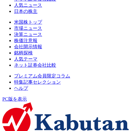
人気ニュース
日本の株主
米国株トップ
市場ニュース
決算ニュース
株価注意報
会社開示情報
銘柄探検
人気テーマ
ネット証券会社比較
プレミアム会員限定コラム
特集記事セレクション
ヘルプ
PC版を表示