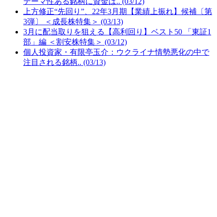
テーマ性ある銘柄に資金は.. (03/12)
上方修正“先回り”、22年3月期【業績上振れ】候補〔第
3弾〕 ＜成長株特集＞ (03/13)
3月に配当取りを狙える【高利回り】ベスト50 「東証1
部」編 ＜割安株特集＞ (03/12)
個人投資家・有限亭玉介：ウクライナ情勢悪化の中で
注目される銘柄.. (03/13)