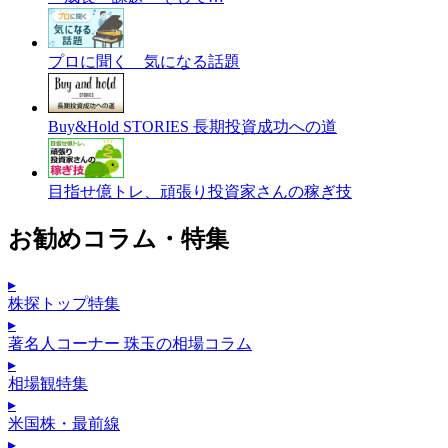
プロに聞く 気になる話題
Buy&Hold STORIES 長期投資成功への道
目指せ億トレ、頑張り投資家さんの稼ぎ技
お勧めコラム・特集
▸
株探トップ特集
▸
著名人コーナー 珠玉の相場コラム
▸
相場観特集
▸
米国株・最前線
▸