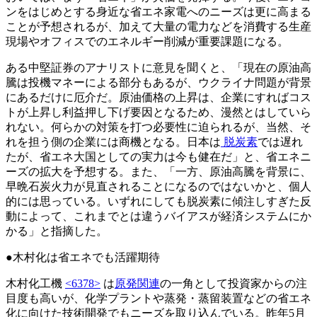
ンをはじめとする身近な省エネ家電へのニーズは更に高まる
ことが予想されるが、加えて大量の電力などを消費する生産
現場やオフィスでのエネルギー削減が重要課題になる。
ある中堅証券のアナリストに意見を聞くと、「現在の原油高
騰は投機マネーによる部分もあるが、ウクライナ問題が背景
にあるだけに厄介だ。原油価格の上昇は、企業にすればコス
トが上昇し利益押し下げ要因となるため、漫然とはしていら
れない。何らかの対策を打つ必要性に迫られるが、当然、そ
れを担う側の企業には商機となる。日本は
脱炭素
では遅れ
たが、省エネ大国としての実力は今も健在だ」と、省エネニ
ーズの拡大を予想する。また、「一方、原油高騰を背景に、
早晩石炭火力が見直されることになるのではないかと、個人
的には思っている。いずれにしても脱炭素に傾注しすぎた反
動によって、これまでとは違うバイアスが経済システムにか
かる」と指摘した。
●木村化は省エネでも活躍期待
木村化工機
<6378>
は
原発関連
の一角として投資家からの注
目度も高いが、化学プラントや蒸発・蒸留装置などの省エネ
化に向けた技術開発でもニーズを取り込んでいる。昨年5月