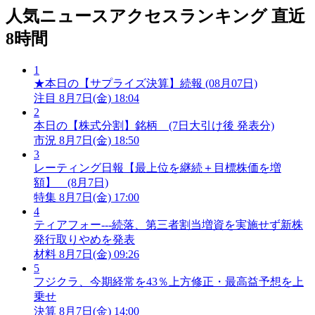
人気ニュースアクセスランキング
直近
8時間
1
★本日の【サプライズ決算】続報 (08月07日)
注目
8月7日(金) 18:04
2
本日の【株式分割】銘柄 (7日大引け後 発表分)
市況
8月7日(金) 18:50
3
レーティング日報【最上位を継続＋目標株価を増
額】 (8月7日)
特集
8月7日(金) 17:00
4
ティアフォー---続落、第三者割当増資を実施せず新株
発行取りやめを発表
材料
8月7日(金) 09:26
5
フジクラ、今期経常を43％上方修正・最高益予想を上
乗せ
決算
8月7日(金) 14:00