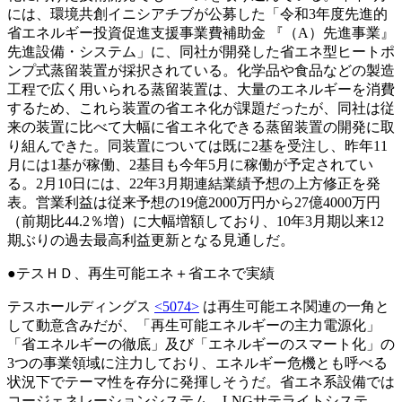
には、環境共創イニシアチブが公募した「令和3年度先進的
省エネルギー投資促進支援事業費補助金 『（A）先進事業』
先進設備・システム」に、同社が開発した省エネ型ヒートポ
ンプ式蒸留装置が採択されている。化学品や食品などの製造
工程で広く用いられる蒸留装置は、大量のエネルギーを消費
するため、これら装置の省エネ化が課題だったが、同社は従
来の装置に比べて大幅に省エネ化できる蒸留装置の開発に取
り組んできた。同装置については既に2基を受注し、昨年11
月には1基が稼働、2基目も今年5月に稼働が予定されてい
る。2月10日には、22年3月期連結業績予想の上方修正を発
表。営業利益は従来予想の19億2000万円から27億4000万円
（前期比44.2％増）に大幅増額しており、10年3月期以来12
期ぶりの過去最高利益更新となる見通しだ。
●テスＨＤ、再生可能エネ＋省エネで実績
テスホールディングス
<5074>
は再生可能エネ関連の一角と
して動意含みだが、「再生可能エネルギーの主力電源化」
「省エネルギーの徹底」及び「エネルギーのスマート化」の
3つの事業領域に注力しており、エネルギー危機とも呼べる
状況下でテーマ性を存分に発揮しそうだ。省エネ系設備では
コージェネレーションシステム、LNGサテライトシステ