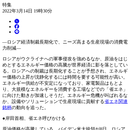
特集
2022年3月14日 19時30分
―ロシア経済制裁長期化で、ニーズ高まる生産現場の消費電
力削減―
ロシアがウクライナへの軍事侵攻を強めるなか、原油をはじ
めとするエネルギー価格の高騰が世界経済に影を落としてい
る。ロシアへの制裁は長期化することが予想され、エネルギ
ー価格の上昇が沈静化するには時間を要する可能性が高い。
エネルギー供給が不安定になっており、家電製品はもとよ
り、大規模なエネルギーを消費する工場などでの「省エネ」
に向けた動きが加速しそうだ。エネルギー危機が叫ばれるな
か、設備やソリューションで生産現場に貢献する
省エネ関連
銘柄
の動向を追った。
●岸田首相、省エネ呼びかける
原油価格が高騰している。バイデン米大統領が8日、ロシア