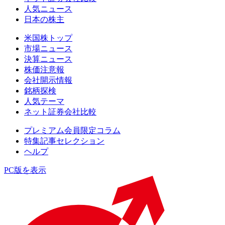
人気ニュース
日本の株主
米国株トップ
市場ニュース
決算ニュース
株価注意報
会社開示情報
銘柄探検
人気テーマ
ネット証券会社比較
プレミアム会員限定コラム
特集記事セレクション
ヘルプ
PC版を表示