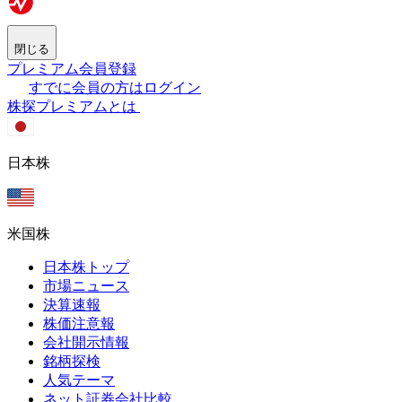
閉じる
プレミアム会員登録
すでに会員の方はログイン
株探プレミアムとは
日本株
米国株
日本株トップ
市場ニュース
決算速報
株価注意報
会社開示情報
銘柄探検
人気テーマ
ネット証券会社比較