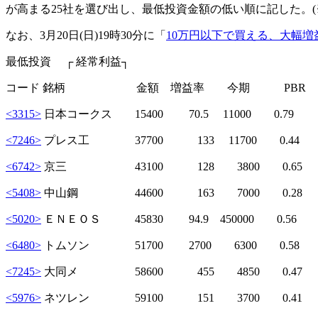
が高まる25社を選び出し、最低投資金額の低い順に記した。(※
なお、3月20日(日)19時30分に「
10万円以下で買える、大幅増
最低投資 ┌ 経常利益┐
コード 銘柄 金額 増益率 今期 PBR
<3315>
日本コークス 15400 70.5 11000 0.79
<7246>
プレス工 37700 133 11700 0.44
<6742>
京三 43100 128 3800 0.65
<5408>
中山鋼 44600 163 7000 0.28
<5020>
ＥＮＥＯＳ 45830 94.9 450000 0.56
<6480>
トムソン 51700 2700 6300 0.58
<7245>
大同メ 58600 455 4850 0.47
<5976>
ネツレン 59100 151 3700 0.41