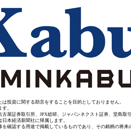
たは投資に関する助言をすることを目的としておりません。
ます。
PX総研、ジャパンネクスト証券、堂島取引所、China Investment 
は日本経済新聞社に帰属します。
移を確認する用途で掲載しているものであり、その銘柄の将来