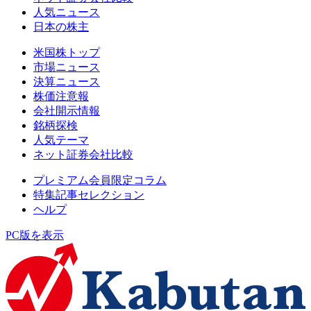
人気ニュース
日本の株主
米国株トップ
市場ニュース
決算ニュース
株価注意報
会社開示情報
銘柄探検
人気テーマ
ネット証券会社比較
プレミアム会員限定コラム
特集記事セレクション
ヘルプ
PC版を表示