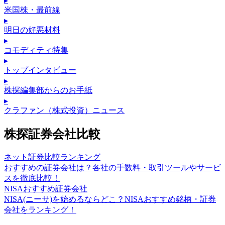
▸
米国株・最前線
▸
明日の好悪材料
▸
コモディティ特集
▸
トップインタビュー
▸
株探編集部からのお手紙
▸
クラファン（株式投資）ニュース
株探証券会社比較
ネット証券比較ランキング
おすすめの証券会社は？各社の手数料・取引ツールやサービ
スを徹底比較！
NISAおすすめ証券会社
NISA(ニーサ)を始めるならどこ？NISAおすすめ銘柄・証券
会社をランキング！