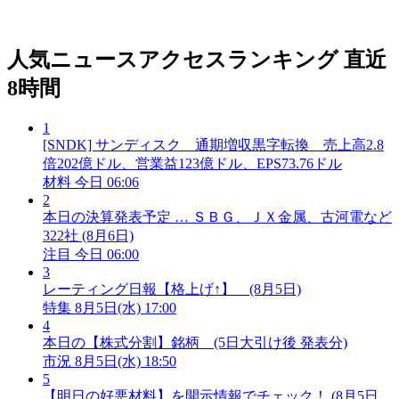
人気ニュースアクセスランキング
直近
8時間
1
[SNDK] サンディスク 通期増収黒字転換 売上高2.8
倍202億ドル、営業益123億ドル、EPS73.76ドル
材料
今日 06:06
2
本日の決算発表予定 … ＳＢＧ、ＪＸ金属、古河電など
322社 (8月6日)
注目
今日 06:00
3
レーティング日報【格上げ↑】 (8月5日)
特集
8月5日(水) 17:00
4
本日の【株式分割】銘柄 (5日大引け後 発表分)
市況
8月5日(水) 18:50
5
【明日の好悪材料】を開示情報でチェック！ (8月5日