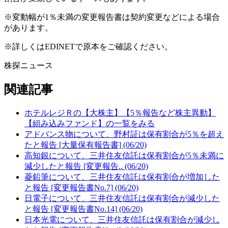
※変動幅が1％未満の変更報告書は契約変更などによる場合
があります。
※詳しくはEDINETで原本をご確認ください。
株探ニュース
関連記事
ホテルレジＲの【大株主】【5％報告など株主異動】
【組み込みファンド】の一覧をみる
アドバンス物について、野村証は保有割合が5％を超え
たと報告 [大量保有報告書] (06/20)
高知銀について、三井住友信託は保有割合が5％未満に
減少したと報告 [変更報告.. (06/20)
菱鉛筆について、三井住友信託は保有割合が増加した
と報告 [変更報告書No.7] (06/20)
日電子について、三井住友信託は保有割合が減少した
と報告 [変更報告書No.14] (06/20)
日本光電について、三井住友信託は保有割合が減少し