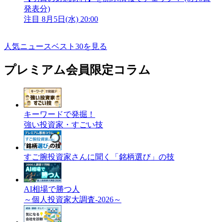
発表分)
注目
8月5日(水) 20:00
人気ニュースベスト30を見る
プレミアム会員限定コラム
キーワードで発掘！
強い投資家・すごい技
すご腕投資家さんに聞く「銘柄選び」の技
AI相場で勝つ人
～個人投資家大調査-2026～