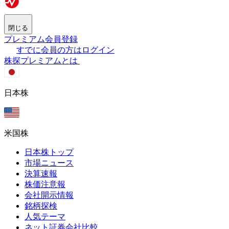
閉じる
プレミアム会員登録
すでに会員の方はログイン
株探プレミアムとは
日本株
米国株
日本株トップ
市場ニュース
決算速報
株価注意報
会社開示情報
銘柄探検
人気テーマ
ネット証券会社比較