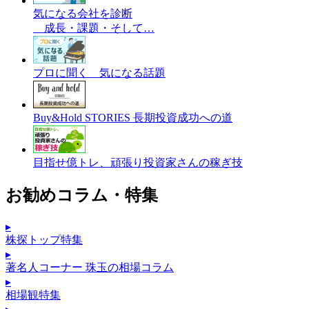
気になる会社を診断
成長・課題・そして…
プロに聞く 気になる話題
Buy&Hold STORIES 長期投資成功への道
目指せ億トレ、頑張り投資家さんの稼ぎ技
お勧めコラム・特集
▸
株探トップ特集
▸
著名人コーナー 珠玉の相場コラム
▸
相場観特集