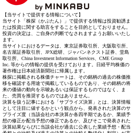
【当サイトで提供する情報について】
当サイト「株探（かぶたん）」で提供する情報は投資勧誘ま
たは投資に関する助言をすることを目的としておりません。
投資の決定は、ご自身の判断でなされますようお願いいたし
ます。
当サイトにおけるデータは、東京証券取引所、大阪取引所、
名古屋証券取引所、JPX総研、ジャパンネクスト証券、堂島
取引所、China Investment Information Services、CME Group
Inc. 等からの情報の提供を受けております。日経平均株価の
著作権は日本経済新聞社に帰属します。
株探に掲載される株価チャートは、その銘柄の過去の株価推
移を確認する用途で掲載しているものであり、その銘柄の将
来の価値の動向を示唆あるいは保証するものではなく、ま
た、売買を推奨するものではありません。
決算を扱う記事における「サプライズ決算」とは、決算情報
として注目に値するかという観点から、発表された決算のサ
プライズ度（当該会社の本決算か各四半期であるか、業績予
想の修正か配当予想の修正であるか、及びそこで発表された
決算結果ならびに当該会社が過去に公表した業績予想・配当