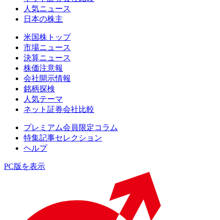
人気ニュース
日本の株主
米国株トップ
市場ニュース
決算ニュース
株価注意報
会社開示情報
銘柄探検
人気テーマ
ネット証券会社比較
プレミアム会員限定コラム
特集記事セレクション
ヘルプ
PC版を表示