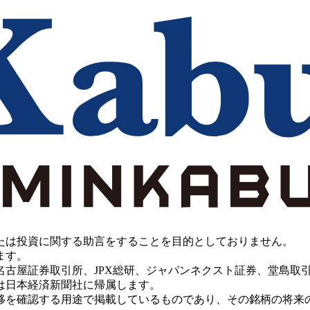
たは投資に関する助言をすることを目的としておりません。
ます。
PX総研、ジャパンネクスト証券、堂島取引所、China Investment 
は日本経済新聞社に帰属します。
移を確認する用途で掲載しているものであり、その銘柄の将来