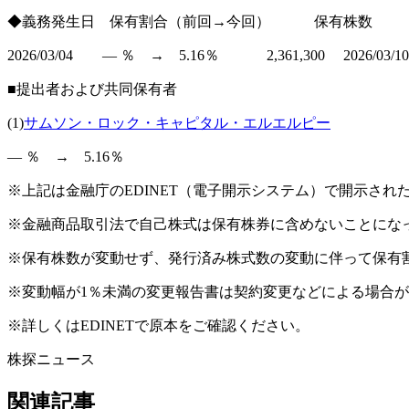
◆義務発生日 保有割合（前回→今回） 保有株数
2026/03/04 ― ％ → 5.16％ 2,361,300 2026/03/10 
■提出者および共同保有者
(1)
サムソン・ロック・キャピタル・エルエルピー
― ％ → 5.16％
※上記は金融庁のEDINET（電子開示システム）で開示さ
※金融商品取引法で自己株式は保有株券に含めないことにな
※保有株数が変動せず、発行済み株式数の変動に伴って保有
※変動幅が1％未満の変更報告書は契約変更などによる場合
※詳しくはEDINETで原本をご確認ください。
株探ニュース
関連記事