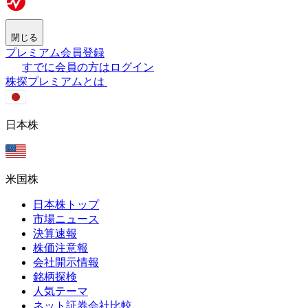
閉じる
プレミアム会員登録
すでに会員の方はログイン
株探プレミアムとは
日本株
米国株
日本株トップ
市場ニュース
決算速報
株価注意報
会社開示情報
銘柄探検
人気テーマ
ネット証券会社比較