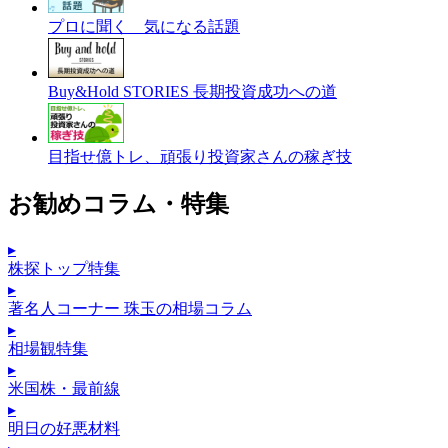
プロに聞く 気になる話題
Buy&Hold STORIES 長期投資成功への道
目指せ億トレ、頑張り投資家さんの稼ぎ技
お勧めコラム・特集
▸
株探トップ特集
▸
著名人コーナー 珠玉の相場コラム
▸
相場観特集
▸
米国株・最前線
▸
明日の好悪材料