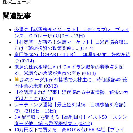
株探ニュース
関連記事
今週の【話題株ダイジェスト】 Ｊディスプレ、ブレイ
ンズ、ＱＤレーザ (3月9日～13日)
【村瀬智一が斬る！深層マーケット】日米首脳会談に
向けて戦略投資の政策関連に.. (03/14)
富田隆弥の【CHART CLUB】 無理をせず、好機を待
つ (03/14)
来週の株式相場に向けて＝イラン戦争の着地点を探
る、米議会の承認が焦点の声も (03/13)
あのグーグルがAI提携で大株主に、時価総額400億
円企業の未来 (03/12)
【今週読まれた記事】混迷深める中東情勢、解決のカ
ギはどこに (03/14)
レーティング週報【最上位を継続＋目標株価を増額】
(3) (3月9日－13日)
3月配当取りを狙える【高利回り】ベスト50 「スタン
ダード他」編 ＜割安株特集＞ (03/14)
10万円以下で買える、高ROE＆低PER 34社【プライ