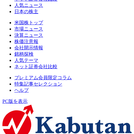
人気ニュース
日本の株主
米国株トップ
市場ニュース
決算ニュース
株価注意報
会社開示情報
銘柄探検
人気テーマ
ネット証券会社比較
プレミアム会員限定コラム
特集記事セレクション
ヘルプ
PC版を表示