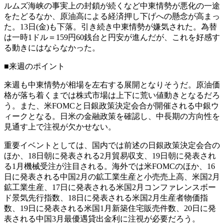
ルムズ海峡の事実上の封鎖が続くなど中東情勢が悪化の一途
をたどるなか、原油高による経済押し下げへの懸念が高まっ
た。13日(金)も下落。引き続き中東情勢が嫌気された。為替
は一時1ドル＝159円60銭台と円安が進んだが、これを好感す
る動きにはならなかった。
■来週のポイント
来週も中東情勢が相場を左右する展開となりそうだ。原油価
格が落ち着くまでは株式市場は上下に荒い値動きとなるだろ
う。また、米FOMCと日銀政策決定会合が開催される中銀ウ
ィークとなる。日米の金融政策を確認し、中長期の方向性を
見通す上で注視が欠かせない。
重要イベントとしては、国内では前述の日銀政策決定会合の
ほか、18日朝に発表される2月貿易収支、19日朝に発表され
る1月機械受注が注目される。海外では米FOMCのほか、16
日に発表される中国2月の鉱工業生産と小売売上高、米国2月
鉱工業生産、17日に発表される米国2月コンファレンスボー
ド景気先行指数、18日に発表される米国2月生産者物価指
数、19日に発表される米国1月新築住宅販売件数、20日に発
表される中国3月最優遇貸出金利に注視が必要だろう。