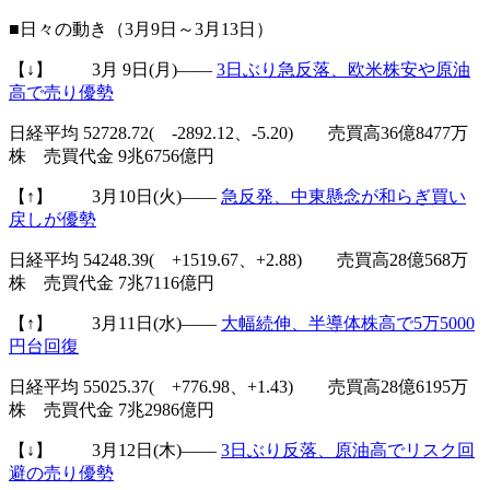
■日々の動き（3月9日～3月13日）
【↓】 3月 9日(月)――
3日ぶり急反落、欧米株安や原油
高で売り優勢
日経平均 52728.72( -2892.12、-5.20) 売買高36億8477万
株 売買代金 9兆6756億円
【↑】 3月10日(火)――
急反発、中東懸念が和らぎ買い
戻しが優勢
日経平均 54248.39( +1519.67、+2.88) 売買高28億568万
株 売買代金 7兆7116億円
【↑】 3月11日(水)――
大幅続伸、半導体株高で5万5000
円台回復
日経平均 55025.37( +776.98、+1.43) 売買高28億6195万
株 売買代金 7兆2986億円
【↓】 3月12日(木)――
3日ぶり反落、原油高でリスク回
避の売り優勢