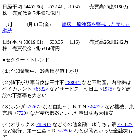
日経平均 54452.96( -572.41、-1.04) 売買高25億9180万
株 売買代金 7兆4071億円
【↓】 3月13日(金)――
続落、原油高を警戒した売りが
継続
日経平均 53819.61( -633.35、-1.16) 売買高26億8242万
株 売買代金 7兆6314億円
■セクター・トレンド
(１)全33業種中、29業種が値下がり
(２)値下がり率首位は三井不
<8801>
など不動産。内需株は
ベイカレント
<6532>
などサービス、朝日工
<1975>
など建
設の下落率も大きい
(３)ホンダ
<7267>
など自動車、ＮＴＮ
<6472>
など機械、東
京精
<7729>
など精密機器といった輸出株も大幅安
(４)オリックス
<8591>
などその他金融、ゆうちょ銀
<7182>
など銀行、第一生命ＨＤ
<8750>
など保険といった金融株も