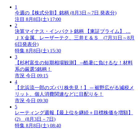
1
今週の【株式分割】銘柄 (8月3日～7日 発表分)
注目
8月8日(土) 17:00
2
決算マイナス・インパクト銘柄 【東証プライム】 …
ＪＸ金属、レーザーテク、三井Ｅ＆Ｓ (7月31日～8月
6日発表分)
特集
8月8日(土) 15:30
3
【杉村富生の短期相場観測】 ─酷暑に負けるな！材料
系の厳選5銘柄！
市況
今日 09:15
4
【北浜流一郎のズバリ株先見！】 ─ 裾野広がる減税メ
リット、個人消費関連などに目配りを！
市況
今日 09:30
5
レーティング週報【最上位を継続＋目標株価を増額】
(2) (8月3日－7日)
特集
8月8日(土) 08:40