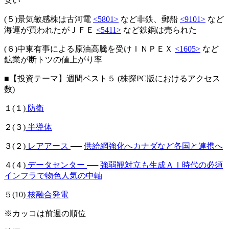
安い
(５)景気敏感株は古河電
<5801>
など非鉄、郵船
<9101>
など
海運が買われたがＪＦＥ
<5411>
など鉄鋼は売られた
(６)中東有事による原油高騰を受けＩＮＰＥＸ
<1605>
など
鉱業が断トツの値上がり率
■【投資テーマ】週間ベスト５ (株探PC版におけるアクセス
数)
１(１)
防衛
２(３)
半導体
３(２)
レアアース
──
供給網強化へカナダなど各国と連携へ
４(４)
データセンター
──
強弱観対立も生成ＡＩ時代の必須
インフラで物色人気の中軸
５(10)
核融合発電
※カッコは前週の順位