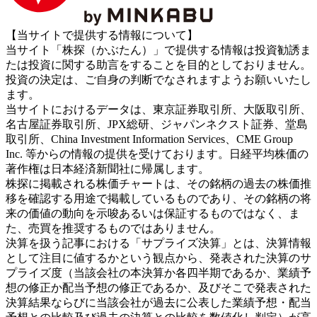
【当サイトで提供する情報について】
当サイト「株探（かぶたん）」で提供する情報は投資勧誘ま
たは投資に関する助言をすることを目的としておりません。
投資の決定は、ご自身の判断でなされますようお願いいたし
ます。
当サイトにおけるデータは、東京証券取引所、大阪取引所、
名古屋証券取引所、JPX総研、ジャパンネクスト証券、堂島
取引所、China Investment Information Services、CME Group
Inc. 等からの情報の提供を受けております。日経平均株価の
著作権は日本経済新聞社に帰属します。
株探に掲載される株価チャートは、その銘柄の過去の株価推
移を確認する用途で掲載しているものであり、その銘柄の将
来の価値の動向を示唆あるいは保証するものではなく、ま
た、売買を推奨するものではありません。
決算を扱う記事における「サプライズ決算」とは、決算情報
として注目に値するかという観点から、発表された決算のサ
プライズ度（当該会社の本決算か各四半期であるか、業績予
想の修正か配当予想の修正であるか、及びそこで発表された
決算結果ならびに当該会社が過去に公表した業績予想・配当