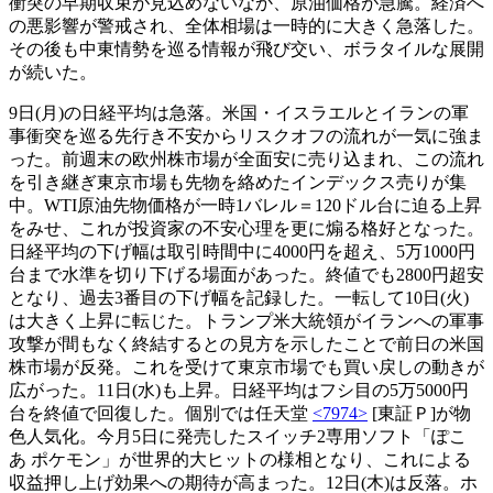
衝突の早期収束が見込めないなか、原油価格が急騰。経済へ
の悪影響が警戒され、全体相場は一時的に大きく急落した。
その後も中東情勢を巡る情報が飛び交い、ボラタイルな展開
が続いた。
9日(月)の日経平均は急落。米国・イスラエルとイランの軍
事衝突を巡る先行き不安からリスクオフの流れが一気に強ま
った。前週末の欧州株市場が全面安に売り込まれ、この流れ
を引き継ぎ東京市場も先物を絡めたインデックス売りが集
中。WTI原油先物価格が一時1バレル＝120ドル台に迫る上昇
をみせ、これが投資家の不安心理を更に煽る格好となった。
日経平均の下げ幅は取引時間中に4000円を超え、5万1000円
台まで水準を切り下げる場面があった。終値でも2800円超安
となり、過去3番目の下げ幅を記録した。一転して10日(火)
は大きく上昇に転じた。トランプ米大統領がイランへの軍事
攻撃が間もなく終結するとの見方を示したことで前日の米国
株市場が反発。これを受けて東京市場でも買い戻しの動きが
広がった。11日(水)も上昇。日経平均はフシ目の5万5000円
台を終値で回復した。個別では任天堂
<7974>
[東証Ｐ]が物
色人気化。今月5日に発売したスイッチ2専用ソフト「ぽこ
あ ポケモン」が世界的大ヒットの様相となり、これによる
収益押し上げ効果への期待が高まった。12日(木)は反落。ホ