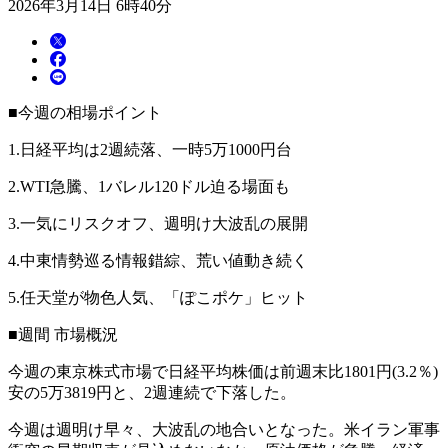
2026年3月14日 6時40分
■今週の相場ポイント
1.日経平均は2週続落、一時5万1000円台
2.WTI急騰、1バレル120ドル迫る場面も
3.一気にリスクオフ、週明け大波乱の展開
4.中東情勢巡る情報錯綜、荒い値動き続く
5.任天堂が物色人気、「ぽこポケ」ヒット
■週間 市場概況
今週の東京株式市場で日経平均株価は前週末比1801円(3.2％)
安の5万3819円と、2週連続で下落した。
今週は週明け早々、大波乱の地合いとなった。米イラン軍事