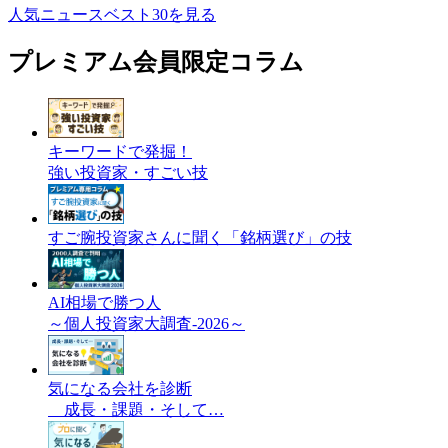
人気ニュースベスト30を見る
プレミアム会員限定コラム
キーワードで発掘！
強い投資家・すごい技
すご腕投資家さんに聞く「銘柄選び」の技
AI相場で勝つ人
～個人投資家大調査-2026～
気になる会社を診断
成長・課題・そして…