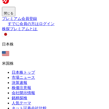
閉じる
プレミアム会員登録
すでに会員の方はログイン
株探プレミアムとは
日本株
米国株
日本株トップ
市場ニュース
決算速報
株価注意報
会社開示情報
銘柄探検
人気テーマ
ネット証券会社比較