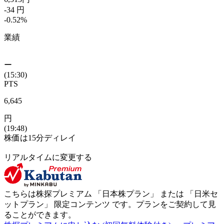
-34
円
-0.52
%
業績
ー
(15:30)
PTS
6,645
円
(19:48)
株価は15分ディレイ
リアルタイムに変更する
こちらは株探プレミアム 「
日本株プラン
」 または 「
日米セ
ットプラン
」
限定コンテンツ
です。プランをご契約して見
ることができます。