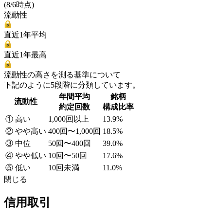
(8/6時点)
流動性
直近1年平均
直近1年最高
流動性の高さを測る基準について
下記のように5段階に分類しています。
年間平均
銘柄
流動性
約定回数
構成比率
① 高い
1,000回以上
13.9%
② やや高い
400回〜1,000回
18.5%
③ 中位
50回〜400回
39.0%
④ やや低い
10回〜50回
17.6%
⑤ 低い
10回未満
11.0%
閉じる
信用取引