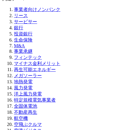
事業者向けノンバンク
リース
サービサー
銀行
投資銀行
生命保険
M&A
事業承継
フィンテック
マイナス金利メリット
再生可能エネルギー
メガソーラー
地熱発電
風力発電
洋上風力発電
特定規模電気事業者
全固体電池
不動産再生
航空機
空飛ぶクルマ