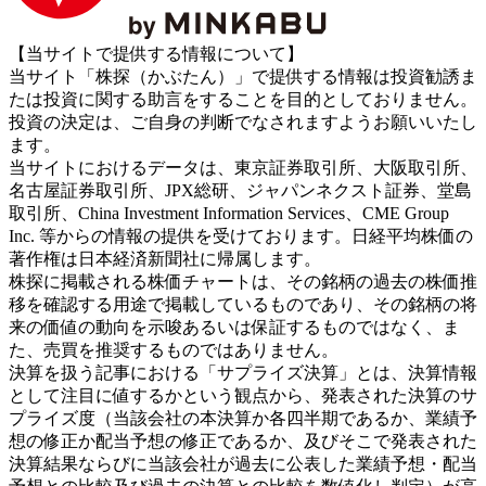
【当サイトで提供する情報について】
当サイト「株探（かぶたん）」で提供する情報は投資勧誘ま
たは投資に関する助言をすることを目的としておりません。
投資の決定は、ご自身の判断でなされますようお願いいたし
ます。
当サイトにおけるデータは、東京証券取引所、大阪取引所、
名古屋証券取引所、JPX総研、ジャパンネクスト証券、堂島
取引所、China Investment Information Services、CME Group
Inc. 等からの情報の提供を受けております。日経平均株価の
著作権は日本経済新聞社に帰属します。
株探に掲載される株価チャートは、その銘柄の過去の株価推
移を確認する用途で掲載しているものであり、その銘柄の将
来の価値の動向を示唆あるいは保証するものではなく、ま
た、売買を推奨するものではありません。
決算を扱う記事における「サプライズ決算」とは、決算情報
として注目に値するかという観点から、発表された決算のサ
プライズ度（当該会社の本決算か各四半期であるか、業績予
想の修正か配当予想の修正であるか、及びそこで発表された
決算結果ならびに当該会社が過去に公表した業績予想・配当