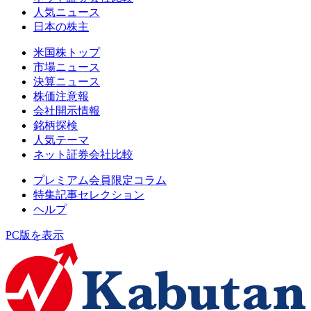
人気ニュース
日本の株主
米国株トップ
市場ニュース
決算ニュース
株価注意報
会社開示情報
銘柄探検
人気テーマ
ネット証券会社比較
プレミアム会員限定コラム
特集記事セレクション
ヘルプ
PC版を表示