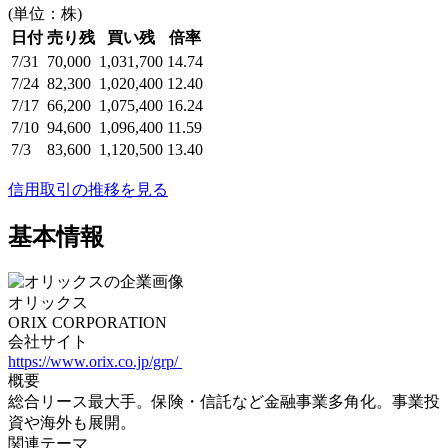
(単位：株)
日付
売り残
買い残
倍率
7/31
70,000
1,031,700
14.74
7/24
82,300
1,020,400
12.40
7/17
66,200
1,075,400
16.24
7/10
94,600
1,096,400
11.59
7/3
83,600
1,120,500
13.40
信用取引の推移を見る
基本情報
オリックス
ORIX CORPORATION
会社サイト
https://www.orix.co.jp/grp/
概要
総合リース最大手。保険・信託など金融事業多角化。事業投
資や海外も展開。
関連テーマ