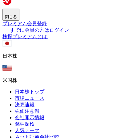
閉じる
プレミアム会員登録
すでに会員の方はログイン
株探プレミアムとは
日本株
米国株
日本株トップ
市場ニュース
決算速報
株価注意報
会社開示情報
銘柄探検
人気テーマ
ネット証券会社比較