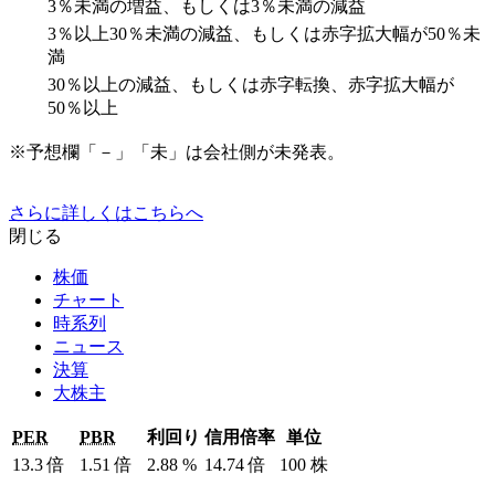
3％未満の増益、もしくは3％未満の減益
3％以上30％未満の減益、もしくは赤字拡大幅が50％未
満
30％以上の減益、もしくは赤字転換、赤字拡大幅が
50％以上
※予想欄「－」「未」は会社側が未発表。
さらに詳しくはこちらへ
閉じる
株価
チャート
時系列
ニュース
決算
大株主
PER
PBR
利回り
信用倍率
単位
13.3
倍
1.51
倍
2.88
%
14.74
倍
100
株