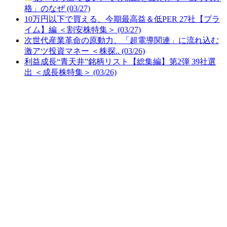
格」のなぜ (03/27)
10万円以下で買える、今期最高益＆低PER 27社【プラ
イム】編 ＜割安株特集＞ (03/27)
次世代産業革命の原動力、「超電導関連」に流れ込む
激アツ投資マネー ＜株探.. (03/26)
利益成長“青天井”銘柄リスト【総集編】第2弾 39社選
出 ＜成長株特集＞ (03/26)