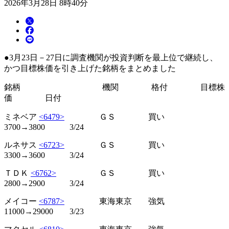
2026年3月28日 8時40分
●3月23日－27日に調査機関が投資判断を最上位で継続し、
かつ目標株価を引き上げた銘柄をまとめました
銘柄 機関 格付 目標株
価 日付
ミネベア
<6479>
ＧＳ 買い
3700→3800 3/24
ルネサス
<6723>
ＧＳ 買い
3300→3600 3/24
ＴＤＫ
<6762>
ＧＳ 買い
2800→2900 3/24
メイコー
<6787>
東海東京 強気
11000→29000 3/23