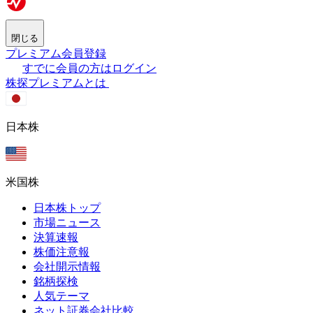
閉じる
プレミアム会員登録
すでに会員の方はログイン
株探プレミアムとは
日本株
米国株
日本株トップ
市場ニュース
決算速報
株価注意報
会社開示情報
銘柄探検
人気テーマ
ネット証券会社比較