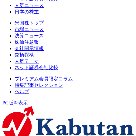
人気ニュース
日本の株主
米国株トップ
市場ニュース
決算ニュース
株価注意報
会社開示情報
銘柄探検
人気テーマ
ネット証券会社比較
プレミアム会員限定コラム
特集記事セレクション
ヘルプ
PC版を表示