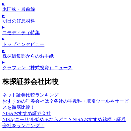
▸
米国株・最前線
▸
明日の好悪材料
▸
コモディティ特集
▸
トップインタビュー
▸
株探編集部からのお手紙
▸
クラファン（株式投資）ニュース
株探証券会社比較
ネット証券比較ランキング
おすすめの証券会社は？各社の手数料・取引ツールやサービ
スを徹底比較！
NISAおすすめ証券会社
NISA(ニーサ)を始めるならどこ？NISAおすすめ銘柄・証券
会社をランキング！