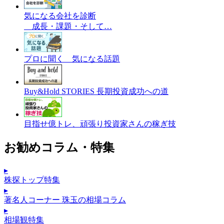
気になる会社を診断
成長・課題・そして…
プロに聞く 気になる話題
Buy&Hold STORIES 長期投資成功への道
目指せ億トレ、頑張り投資家さんの稼ぎ技
お勧めコラム・特集
▸
株探トップ特集
▸
著名人コーナー 珠玉の相場コラム
▸
相場観特集