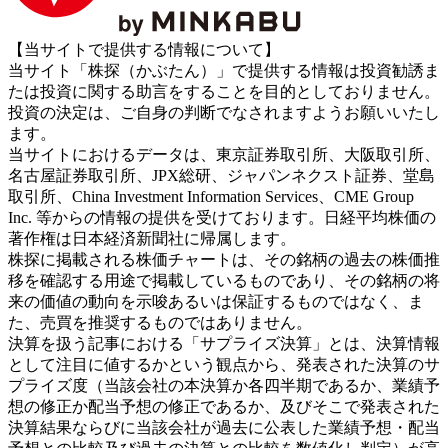
【当サイトで提供する情報について】
当サイト「株探（かぶたん）」で提供する情報は投資勧誘ま
たは投資に関する助言をすることを目的としておりません。
投資の決定は、ご自身の判断でなされますようお願いいたし
ます。
当サイトにおけるデータは、東京証券取引所、大阪取引所、
名古屋証券取引所、JPX総研、ジャパンネクスト証券、堂島
取引所、China Investment Information Services、CME Group
Inc. 等からの情報の提供を受けております。日経平均株価の
著作権は日本経済新聞社に帰属します。
株探に掲載される株価チャートは、その銘柄の過去の株価推
移を確認する用途で掲載しているものであり、その銘柄の将
来の価値の動向を示唆あるいは保証するものではなく、ま
た、売買を推奨するものではありません。
決算を扱う記事における「サプライズ決算」とは、決算情報
として注目に値するかという観点から、発表された決算のサ
プライズ度（当該会社の本決算か各四半期であるか、業績予
想の修正か配当予想の修正であるか、及びそこで発表された
決算結果ならびに当該会社が過去に公表した業績予想・配当