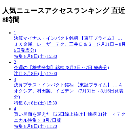
人気ニュースアクセスランキング
直近
8時間
1
決算マイナス・インパクト銘柄 【東証プライム】 …
ＪＸ金属、レーザーテク、三井Ｅ＆Ｓ (7月31日～8月
6日発表分)
特集
8月8日(土) 15:30
2
今週の【株式分割】銘柄 (8月3日～7日 発表分)
注目
8月8日(土) 17:00
3
決算プラス・インパクト銘柄 【東証プライム】 … キ
オクシア、村田製、イビデン (7月31日～8月6日発表
分)
特集
8月8日(土) 15:30
4
買い局面を迎えた【25日線上抜け】銘柄 31社 ＜テク
ニカル特集＞ 8月7日版
特集
8月8日(土) 11:20