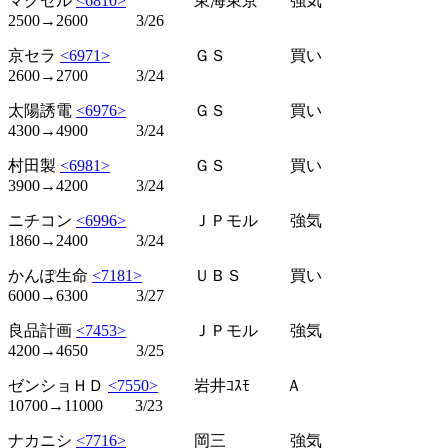
マクセル
<6810>
東海東京 強気
2500→2600 3/26
京セラ
<6971>
ＧＳ 買い
2600→2700 3/24
太陽誘電
<6976>
ＧＳ 買い
4300→4900 3/24
村田製
<6981>
ＧＳ 買い
3900→4200 3/24
ニチコン
<6996>
ＪＰモル 強気
1860→2400 3/24
かんぽ生命
<7181>
ＵＢＳ 買い
6000→6300 3/27
良品計画
<7453>
ＪＰモル 強気
4200→4650 3/25
ゼンショＨＤ
<7550>
岩井ｺｽﾓ Ａ
10700→11000 3/23
ナカニシ
<7716>
岡三 強気