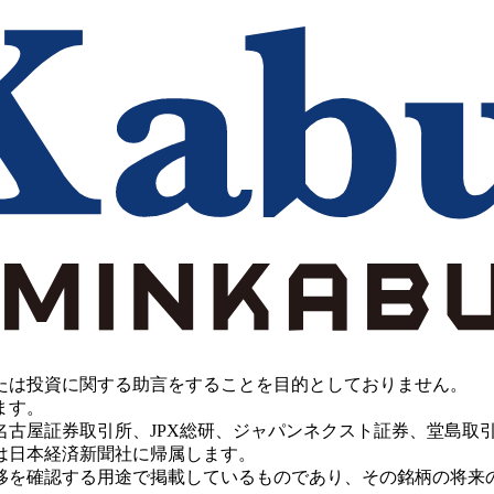
たは投資に関する助言をすることを目的としておりません。
ます。
PX総研、ジャパンネクスト証券、堂島取引所、China Investment 
は日本経済新聞社に帰属します。
移を確認する用途で掲載しているものであり、その銘柄の将来