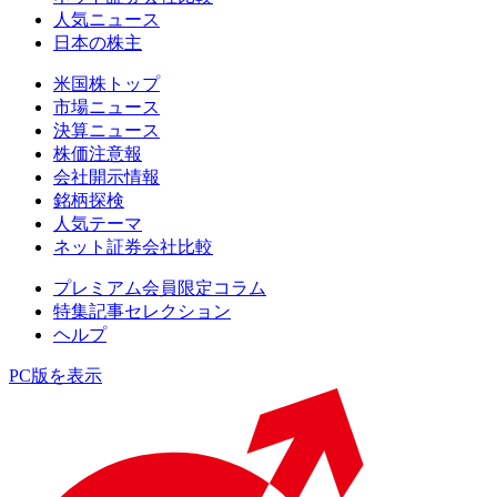
人気ニュース
日本の株主
米国株トップ
市場ニュース
決算ニュース
株価注意報
会社開示情報
銘柄探検
人気テーマ
ネット証券会社比較
プレミアム会員限定コラム
特集記事セレクション
ヘルプ
PC版を表示