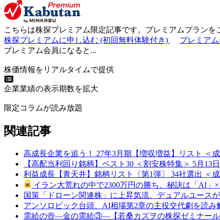
こちらは
株探プレミアム限定記事
です。プレミアムプランを
株探プレミアムに申し込む
(初回無料体験付き)
プレミアム
プレミアム会員になると...
株価情報をリアルタイムで提供
企業業績の表示期数を拡大
限定コラムが読み放題
関連記事
高成長企業を追う！ 27年3月期【増収増益】リスト ＜成
【高配当利回り銘柄】ベスト30 ＜割安株特集＞ 5月13
利益成長【青天井】銘柄リスト〔第1弾〕 34社選出 ＜成長株
イラン大荒れの中で2300万円の勝ち、秘訣は「AI」×「た
国策「ドローン関連株」に上昇気流、デュアルユースが導く空の
アンソロピック台頭、AI相場第2章の主役交代劇を読み解く＜
需給の壺―金の需給③―【若桑カズヲの株探ゼミナール】 (0