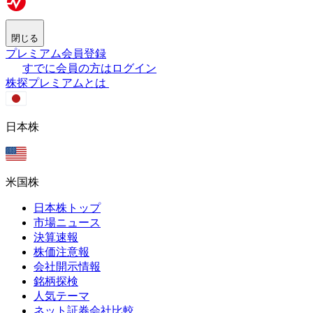
閉じる
プレミアム会員登録
すでに会員の方はログイン
株探プレミアムとは
日本株
米国株
日本株トップ
市場ニュース
決算速報
株価注意報
会社開示情報
銘柄探検
人気テーマ
ネット証券会社比較