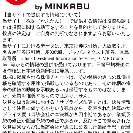
【当サイトで提供する情報について】
当サイト「株探（かぶたん）」で提供する情報は投資勧誘ま
たは投資に関する助言をすることを目的としておりません。
投資の決定は、ご自身の判断でなされますようお願いいたし
ます。
当サイトにおけるデータは、東京証券取引所、大阪取引所、
名古屋証券取引所、JPX総研、ジャパンネクスト証券、堂島
取引所、China Investment Information Services、CME Group
Inc. 等からの情報の提供を受けております。日経平均株価の
著作権は日本経済新聞社に帰属します。
株探に掲載される株価チャートは、その銘柄の過去の株価推
移を確認する用途で掲載しているものであり、その銘柄の将
来の価値の動向を示唆あるいは保証するものではなく、ま
た、売買を推奨するものではありません。
決算を扱う記事における「サプライズ決算」とは、決算情報
として注目に値するかという観点から、発表された決算のサ
プライズ度（当該会社の本決算か各四半期であるか、業績予
想の修正か配当予想の修正であるか、及びそこで発表された
決算結果ならびに当該会社が過去に公表した業績予想・配当