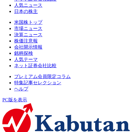
人気ニュース
日本の株主
米国株トップ
市場ニュース
決算ニュース
株価注意報
会社開示情報
銘柄探検
人気テーマ
ネット証券会社比較
プレミアム会員限定コラム
特集記事セレクション
ヘルプ
PC版を表示