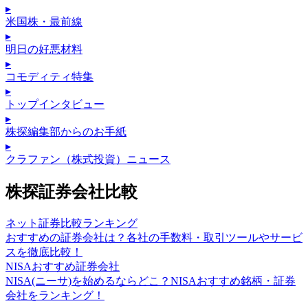
▸
米国株・最前線
▸
明日の好悪材料
▸
コモディティ特集
▸
トップインタビュー
▸
株探編集部からのお手紙
▸
クラファン（株式投資）ニュース
株探証券会社比較
ネット証券比較ランキング
おすすめの証券会社は？各社の手数料・取引ツールやサービ
スを徹底比較！
NISAおすすめ証券会社
NISA(ニーサ)を始めるならどこ？NISAおすすめ銘柄・証券
会社をランキング！