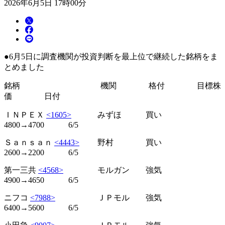
2026年6月5日 17時00分
●6月5日に調査機関が投資判断を最上位で継続した銘柄をま
とめました
銘柄 機関 格付 目標株
価 日付
ＩＮＰＥＸ
<1605>
みずほ 買い
4800→4700 6/5
Ｓａｎｓａｎ
<4443>
野村 買い
2600→2200 6/5
第一三共
<4568>
モルガン 強気
4900→4650 6/5
ニフコ
<7988>
ＪＰモル 強気
6400→5600 6/5