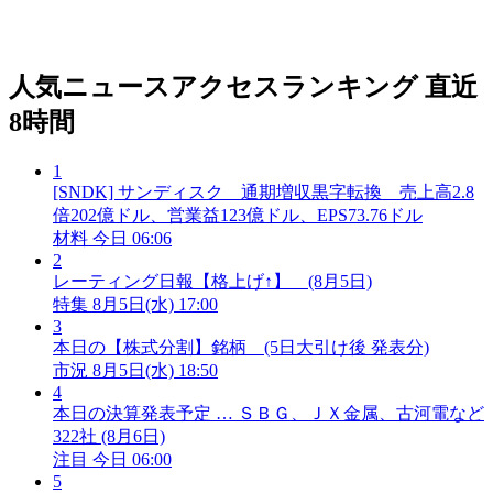
人気ニュースアクセスランキング
直近
8時間
1
[SNDK] サンディスク 通期増収黒字転換 売上高2.8
倍202億ドル、営業益123億ドル、EPS73.76ドル
材料
今日 06:06
2
レーティング日報【格上げ↑】 (8月5日)
特集
8月5日(水) 17:00
3
本日の【株式分割】銘柄 (5日大引け後 発表分)
市況
8月5日(水) 18:50
4
本日の決算発表予定 … ＳＢＧ、ＪＸ金属、古河電など
322社 (8月6日)
注目
今日 06:00
5