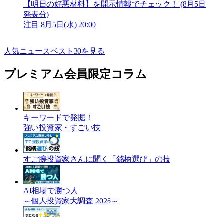
【明日の好悪材料】を開示情報でチェック！ (8月5日
発表分)
注目
8月5日(水) 20:00
人気ニュースベスト30を見る
プレミアム会員限定コラム
キーワードで発掘！
強い投資家・すごい技
すご腕投資家さんに聞く「銘柄選び」の技
AI相場で勝つ人
～個人投資家大調査-2026～