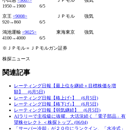
小田急
<9007>
ＪＰモル 強気
1950→1900 6/5
京王
<9008>
ＪＰモル 強気
920→860 6/5
鴻池運輸
<9025>
東海東京 強気
4100→4000 6/5
※ＪＰモル＝ＪＰモルガン証券
株探ニュース
関連記事
レーティング日報【最上位を継続＋目標株価を増
額】 (6月5日)
レーティング日報【格上げ↑】 (6月5日)
レーティング日報【格下げ↓】 (6月5日)
レーティング日報【弱気継続】 (6月5日)
AIラリーで主役級に抜擢、大活況続く「電子部品」有
望株セレクト ＜株探トップ.. (06/04)
「サーバー冷却」が２０位にランクイン、「水冷式」