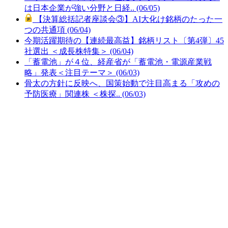
は日本企業が強い分野と日経.. (06/05)
【決算総括記者座談会③】AI大化け銘柄のたった一
つの共通項 (06/04)
今期活躍期待の【連続最高益】銘柄リスト〔第4弾〕45
社選出 ＜成長株特集＞ (06/04)
「蓄電池」が４位、経産省が「蓄電池・電源産業戦
略」発表＜注目テーマ＞ (06/03)
骨太の方針に反映へ、国策始動で注目高まる「攻めの
予防医療」関連株 ＜株探.. (06/03)