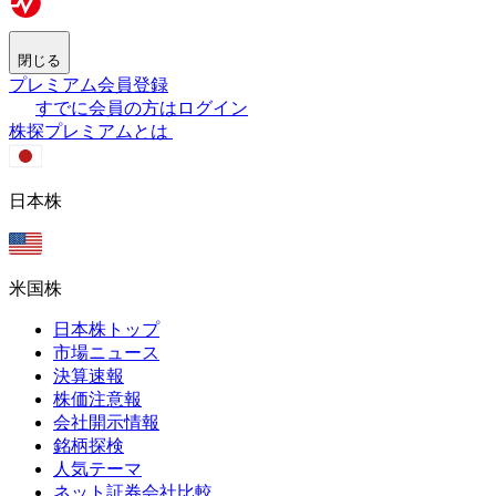
閉じる
プレミアム会員登録
すでに会員の方はログイン
株探プレミアムとは
日本株
米国株
日本株トップ
市場ニュース
決算速報
株価注意報
会社開示情報
銘柄探検
人気テーマ
ネット証券会社比較