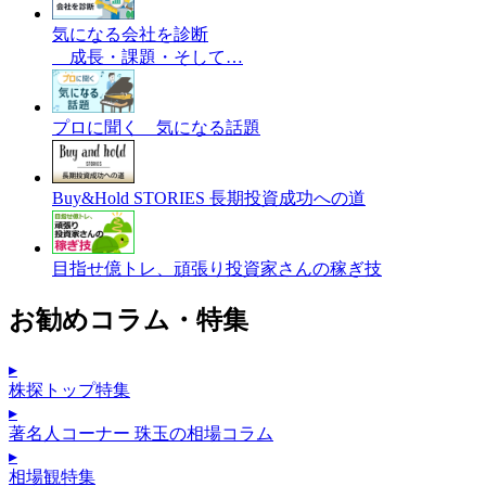
気になる会社を診断
成長・課題・そして…
プロに聞く 気になる話題
Buy&Hold STORIES 長期投資成功への道
目指せ億トレ、頑張り投資家さんの稼ぎ技
お勧めコラム・特集
▸
株探トップ特集
▸
著名人コーナー 珠玉の相場コラム
▸
相場観特集