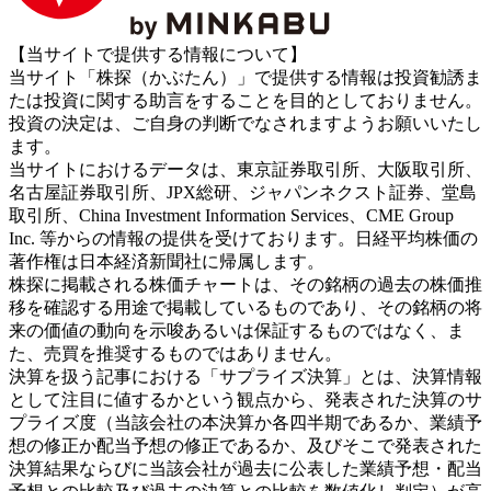
【当サイトで提供する情報について】
当サイト「株探（かぶたん）」で提供する情報は投資勧誘ま
たは投資に関する助言をすることを目的としておりません。
投資の決定は、ご自身の判断でなされますようお願いいたし
ます。
当サイトにおけるデータは、東京証券取引所、大阪取引所、
名古屋証券取引所、JPX総研、ジャパンネクスト証券、堂島
取引所、China Investment Information Services、CME Group
Inc. 等からの情報の提供を受けております。日経平均株価の
著作権は日本経済新聞社に帰属します。
株探に掲載される株価チャートは、その銘柄の過去の株価推
移を確認する用途で掲載しているものであり、その銘柄の将
来の価値の動向を示唆あるいは保証するものではなく、ま
た、売買を推奨するものではありません。
決算を扱う記事における「サプライズ決算」とは、決算情報
として注目に値するかという観点から、発表された決算のサ
プライズ度（当該会社の本決算か各四半期であるか、業績予
想の修正か配当予想の修正であるか、及びそこで発表された
決算結果ならびに当該会社が過去に公表した業績予想・配当