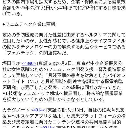
ビスの国内市場を拡大するため、企業・保険者による健康投
資額を2025年の約1兆円から40年までに約2倍にする目標を掲
げている。
●フェムテック企業に商機
攻めの予防医療に向けた性差に由来するヘルスケアに関して
注目したいのが、女性が感じている健康上やライフスタイル
の悩みをテクノロジーの力で解決する商品やサービスである
「フェムテック」の関連銘柄だ。
坪田ラボ
<4890>
[東証Ｇ]は6月2日、東京都中小企業振興公
社の女性活躍のためのフェムテック開発支援・普及促進事業
として実施していた「月経不順の患者を対象としたバイオレ
ットライト（VL）と月経周期の関連性を調査する探索的臨
床研究」が完了したと発表。この成果は同社が培ってきた
VL技術をフェムテック領域へ横展開し、将来的な新規事業
を拡大していくための足掛かりになるとしている。
カラダノート
<4014>
[東証Ｇ]は5月13日、自社の妊娠育児支
援やヘルスケアアプリを活用した集患プラットフォームの構
築及び患者定着に向けたコンテンツ連携の共同展開を目的
に、ＧＥＮＯＶＡ
<9341>
[東証Ｐ]と業務提携したと発表。