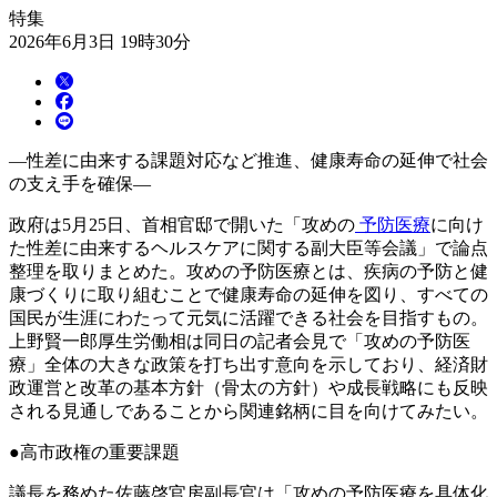
特集
2026年6月3日 19時30分
―性差に由来する課題対応など推進、健康寿命の延伸で社会
の支え手を確保―
政府は5月25日、首相官邸で開いた「攻めの
予防医療
に向け
た性差に由来するヘルスケアに関する副大臣等会議」で論点
整理を取りまとめた。攻めの予防医療とは、疾病の予防と健
康づくりに取り組むことで健康寿命の延伸を図り、すべての
国民が生涯にわたって元気に活躍できる社会を目指すもの。
上野賢一郎厚生労働相は同日の記者会見で「攻めの予防医
療」全体の大きな政策を打ち出す意向を示しており、経済財
政運営と改革の基本方針（骨太の方針）や成長戦略にも反映
される見通しであることから関連銘柄に目を向けてみたい。
●高市政権の重要課題
議長を務めた佐藤啓官房副長官は「攻めの予防医療を具体化