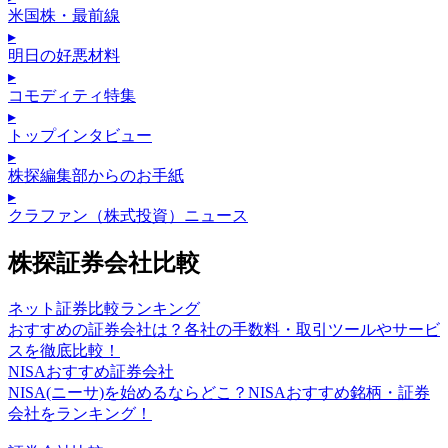
米国株・最前線
▸
明日の好悪材料
▸
コモディティ特集
▸
トップインタビュー
▸
株探編集部からのお手紙
▸
クラファン（株式投資）ニュース
株探証券会社比較
ネット証券比較ランキング
おすすめの証券会社は？各社の手数料・取引ツールやサービ
スを徹底比較！
NISAおすすめ証券会社
NISA(ニーサ)を始めるならどこ？NISAおすすめ銘柄・証券
会社をランキング！