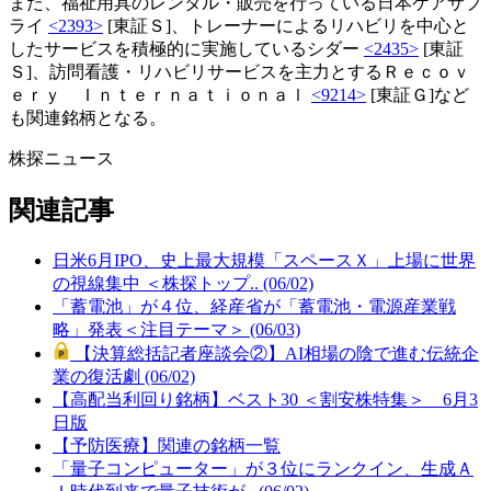
また、福祉用具のレンタル・販売を行っている日本ケアサプ
ライ
<2393>
[東証Ｓ]、トレーナーによるリハビリを中心と
したサービスを積極的に実施しているシダー
<2435>
[東証
Ｓ]、訪問看護・リハビリサービスを主力とするＲｅｃｏｖ
ｅｒｙ Ｉｎｔｅｒｎａｔｉｏｎａｌ
<9214>
[東証Ｇ]など
も関連銘柄となる。
株探ニュース
関連記事
日米6月IPO、史上最大規模「スペースＸ」上場に世界
の視線集中 ＜株探トップ.. (06/02)
「蓄電池」が４位、経産省が「蓄電池・電源産業戦
略」発表＜注目テーマ＞ (06/03)
【決算総括記者座談会②】AI相場の陰で進む伝統企
業の復活劇 (06/02)
【高配当利回り銘柄】ベスト30 ＜割安株特集＞ 6月3
日版
【予防医療】関連の銘柄一覧
「量子コンピューター」が３位にランクイン、生成Ａ