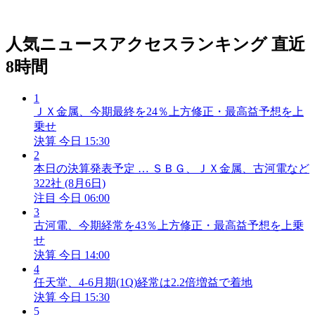
人気ニュースアクセスランキング
直近
8時間
1
ＪＸ金属、今期最終を24％上方修正・最高益予想を上
乗せ
決算
今日 15:30
2
本日の決算発表予定 … ＳＢＧ、ＪＸ金属、古河電など
322社 (8月6日)
注目
今日 06:00
3
古河電、今期経常を43％上方修正・最高益予想を上乗
せ
決算
今日 14:00
4
任天堂、4-6月期(1Q)経常は2.2倍増益で着地
決算
今日 15:30
5