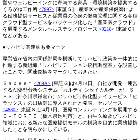
営やウェルビーイングに寄与する家具・環境構築を提案する
くろがね工作所
<7997>
[東証Ｓ]、産業医や産業保健師によ
る役務提供サービスと従業員の心身の健康管理に関する各種
クラウド型サービスをパッケージ化した「産業医クラウド」
を展開するメンタルヘルステクノロジーズ
<9218>
[東証Ｇ]
などがある。
●リハビリ関連株も要マーク
厚労省が省内の関係部局を横断してリハビリ政策を一体的に
推進する新組織「リハビリテーション統括調整室」を設置し
たことで、関連銘柄をマークしておきたい。
Ｓａｐｅｅｔ
<269A>
[東証Ｇ]は4月14日、自社が開発・運営
するAI姿勢分析システム「カルティ シセイカルテ」が、Ｓ
ＰＳ（神奈川県鎌倉市）のリハビリ特化型デイサービス「ヒ
ラックス」の11店舗に導入されたと発表。セルソース
<4880>
[東証Ｓ]は4月1日、医療コンサルティングを展開する
Ｃ－ＦＯＲＴＥ（栃木県足利市）と、再生医療及びリハビリ
領域における新たな医療提供モデルの構築を目的に業務提携
したことを明らかにしている。