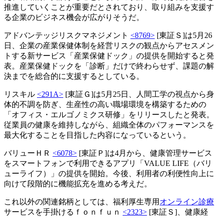
推進していくことが重要だとされており、取り組みを支援す
る企業のビジネス機会が広がりそうだ。
アドバンテッジリスクマネジメント
<8769>
[東証Ｓ]は5月26
日、企業の産業保健体制を経営リスクの観点からアセスメン
トする新サービス「産業保健ドック」の提供を開始すると発
表。産業保健ドックを「診断」だけで終わらせず、課題の解
決までを総合的に支援するとしている。
リスキル
<291A>
[東証Ｇ]は5月25日、人間工学の視点から身
体的不調を防ぎ、生産性の高い職場環境を構築するための
「オフィス・エルゴノミクス研修」をリリースしたと発表。
従業員の健康を維持しながら、組織全体のパフォーマンスを
最大化することを目指した内容になっているという。
バリューＨＲ
<6078>
[東証Ｐ]は4月から、健康管理サービス
をスマートフォンで利用できるアプリ「VALUE LIFE（バリ
ューライフ）」の提供を開始。今後、利用者の利便性向上に
向けて段階的に機能拡充を進める考えだ。
これ以外の関連銘柄としては、福利厚生専用
オンライン診療
サービスを手掛けるｆｏｎｆｕｎ
<2323>
[東証Ｓ]、健康経