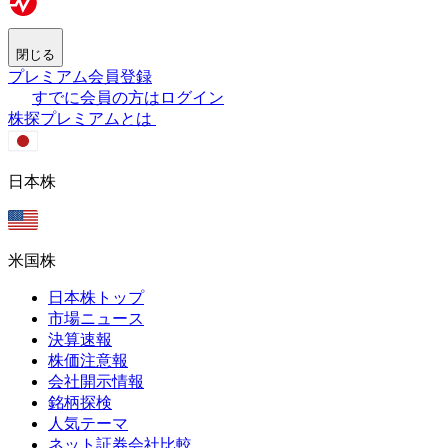
閉じる
プレミアム会員登録
すでに会員の方はログイン
株探プレミアムとは
日本株
米国株
日本株トップ
市場ニュース
決算速報
株価注意報
会社開示情報
銘柄探検
人気テーマ
ネット証券会社比較