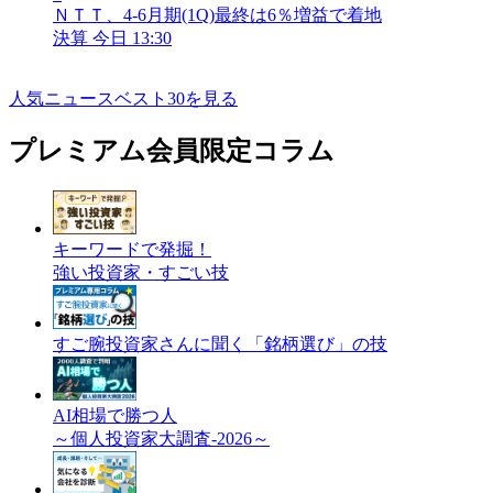
ＮＴＴ、4-6月期(1Q)最終は6％増益で着地
決算
今日 13:30
人気ニュースベスト30を見る
プレミアム会員限定コラム
キーワードで発掘！
強い投資家・すごい技
すご腕投資家さんに聞く「銘柄選び」の技
AI相場で勝つ人
～個人投資家大調査-2026～