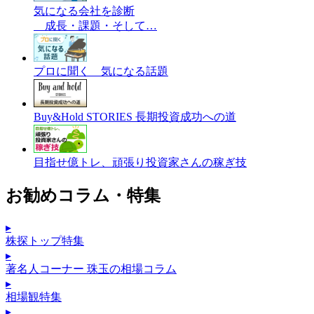
気になる会社を診断
成長・課題・そして…
プロに聞く 気になる話題
Buy&Hold STORIES 長期投資成功への道
目指せ億トレ、頑張り投資家さんの稼ぎ技
お勧めコラム・特集
▸
株探トップ特集
▸
著名人コーナー 珠玉の相場コラム
▸
相場観特集
▸