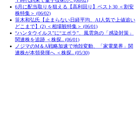
Ｉ時代到来で量子技術が.. (06/02)
6月に配当取りを狙える【高利回り】ベスト30 ＜割安
株特集＞ (06/02)
笹木和弘氏【止まらない日経平均、AI人気で上値追い
どこまで】(2) ＜相場観特集＞ (06/01)
“ハンタウイルス”に“エボラ”、風雲急の「感染対策」
関連株を追跡 ＜株探.. (06/01)
ノジマのM＆A戦略加速で地殻変動、「家電業界」関
連株が本領発揮へ ＜株探.. (05/30)