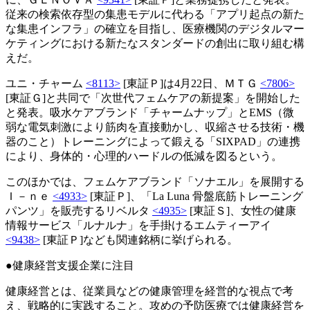
従来の検索依存型の集患モデルに代わる「アプリ起点の新た
な集患インフラ」の確立を目指し、医療機関のデジタルマー
ケティングにおける新たなスタンダードの創出に取り組む構
えだ。
ユニ・チャーム
<8113>
[東証Ｐ]は4月22日、ＭＴＧ
<7806>
[東証Ｇ]と共同で「次世代フェムケアの新提案」を開始した
と発表。吸水ケアブランド「チャームナップ」とEMS（微
弱な電気刺激により筋肉を直接動かし、収縮させる技術・機
器のこと）トレーニングによって鍛える「SIXPAD」の連携
により、身体的・心理的ハードルの低減を図るという。
このほかでは、フェムケアブランド「ソナエル」を展開する
Ｉ－ｎｅ
<4933>
[東証Ｐ]、「La Luna 骨盤底筋トレーニング
パンツ」を販売するリベルタ
<4935>
[東証Ｓ]、女性の健康
情報サービス「ルナルナ」を手掛けるエムティーアイ
<9438>
[東証Ｐ]なども関連銘柄に挙げられる。
●健康経営支援企業に注目
健康経営とは、従業員などの健康管理を経営的な視点で考
え、戦略的に実践すること。攻めの予防医療では健康経営を