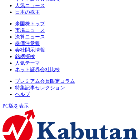
人気ニュース
日本の株主
米国株トップ
市場ニュース
決算ニュース
株価注意報
会社開示情報
銘柄探検
人気テーマ
ネット証券会社比較
プレミアム会員限定コラム
特集記事セレクション
ヘルプ
PC版を表示