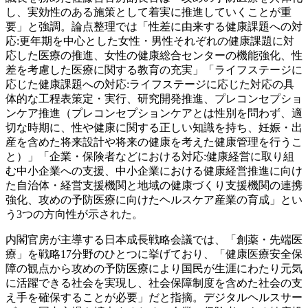
し、実効性のある施策として着実に推進していくことが重
要」と強調。論点整理では「性差に由来する健康課題への対
応:更年期を中心とした女性・男性それぞれの健康課題に対
応した医療の推進、女性の健康総合センターの機能強化、性
差を考慮した医療に関する教育の充実」「ライフステージに
応じた健康課題への対応:ライフステージに応じた対応の具
体的な工程表策定・実行、研究開発推進、プレコンセプショ
ンケア推進（プレコンセプションケアとは性別を問わず、適
切な時期に、性や健康に関する正しい知識を持ち、妊娠・出
産を含めた将来設計や将来の健康を考えた健康管理を行うこ
と）」「企業・保険者などにおける対応:健康経営に取り組
む中小企業への支援、中小企業における健康経営推進に向け
た自治体・経営支援機関と地域の健康づくり支援機関の連携
強化、攻めの予防医療に向けたヘルスケア産業の育成」とい
う3つの方向性が示された。
内閣官房が主導する日本成長戦略会議では、「創薬・先端医
療」を戦略17分野のひとつに挙げており、「健康医療安全保
障の観点から攻めの予防医療により国民が生涯にわたり元気
に活躍できる社会を実現し、社会保障制度を含めた社会の支
え手を確保することが必要」だと指摘。デジタルヘルスサー