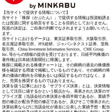
【当サイトで提供する情報について】
当サイト「株探（かぶたん）」で提供する情報は投資勧誘ま
たは投資に関する助言をすることを目的としておりません。
投資の決定は、ご自身の判断でなされますようお願いいたし
ます。
当サイトにおけるデータは、東京証券取引所、大阪取引所、
名古屋証券取引所、JPX総研、ジャパンネクスト証券、堂島
取引所、China Investment Information Services、CME Group
Inc. 等からの情報の提供を受けております。日経平均株価の
著作権は日本経済新聞社に帰属します。
株探に掲載される株価チャートは、その銘柄の過去の株価推
移を確認する用途で掲載しているものであり、その銘柄の将
来の価値の動向を示唆あるいは保証するものではなく、ま
た、売買を推奨するものではありません。
決算を扱う記事における「サプライズ決算」とは、決算情報
として注目に値するかという観点から、発表された決算のサ
プライズ度（当該会社の本決算か各四半期であるか、業績予
想の修正か配当予想の修正であるか、及びそこで発表された
決算結果ならびに当該会社が過去に公表した業績予想・配当