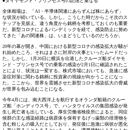
●ダイヤモンド・プリンセス号の記憶と重なる
全体相場は、「AI・半導体関連にあらずんば株にあらず」
な状況が続いている。しかし、こうした時だからこそ次のス
テップを見据え、違う角度から銘柄を考察しておくのも重要
だ。新型コロナによるパンデミックを経て、感染防止に努め
てきた「あの関連株」は、いまどうしているのだろうか。
20年の幕が開き、中国における新型コロナの感染拡大が騒が
れ始めたころ、それはまさに対岸の火事といったムードだっ
た。しかし、1月20日に横浜を出港したクルーズ船ダイヤモ
ンド・プリンセス号での乗客の感染が2月1日に確認されたこ
とにより、状況は一変する。株式市場においても、急速に感
染症対策に関わる銘柄に投資家の視線が向かうことになっ
た。ここから、世界を震撼させた新型コロナ感染拡大の脅威
が世界を包み込むことになる。
今年4月には、南大西洋上を航行するオランダ船籍のクルー
ズ船「ホンディウス号」で、ハンタウイルスの集団感染が発
生し死亡者も出している。厚生労働省検疫所によると、同症
候群の主な感染経路は病原体を保有するげっ歯類の排泄物を
含む粉じんの吸入だとしており、発症後に急激に病状が悪化