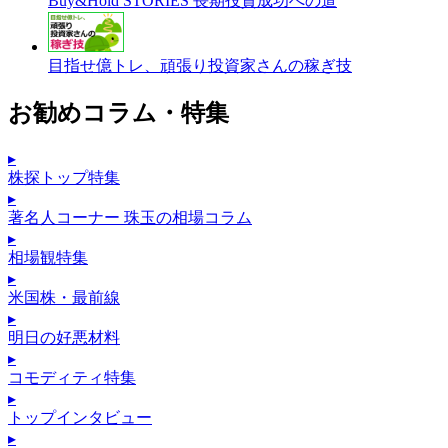
Buy&Hold STORIES 長期投資成功への道
目指せ億トレ、頑張り投資家さんの稼ぎ技
お勧めコラム・特集
▸
株探トップ特集
▸
著名人コーナー 珠玉の相場コラム
▸
相場観特集
▸
米国株・最前線
▸
明日の好悪材料
▸
コモディティ特集
▸
トップインタビュー
▸