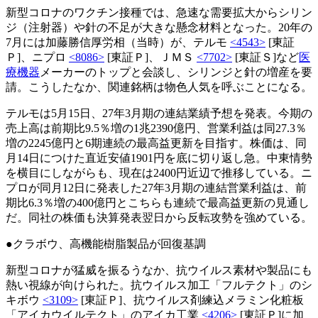
新型コロナのワクチン接種では、急速な需要拡大からシリン
ジ（注射器）や針の不足が大きな懸念材料となった。20年の
7月には加藤勝信厚労相（当時）が、テルモ
<4543>
[東証
Ｐ]、ニプロ
<8086>
[東証Ｐ]、ＪＭＳ
<7702>
[東証Ｓ]など
医
療機器
メーカーのトップと会談し、シリンジと針の増産を要
請。こうしたなか、関連銘柄は物色人気を呼ぶことになる。
テルモは5月15日、27年3月期の連結業績予想を発表。今期の
売上高は前期比9.5％増の1兆2390億円、営業利益は同27.3％
増の2245億円と6期連続の最高益更新を目指す。株価は、同
月14日につけた直近安値1901円を底に切り返し急。中東情勢
を横目にしながらも、現在は2400円近辺で推移している。ニ
プロが同月12日に発表した27年3月期の連結営業利益は、前
期比6.3％増の400億円とこちらも連続で最高益更新の見通し
だ。同社の株価も決算発表翌日から反転攻勢を強めている。
●クラボウ、高機能樹脂製品が回復基調
新型コロナが猛威を振るうなか、抗ウイルス素材や製品にも
熱い視線が向けられた。抗ウイルス加工「フルテクト」のシ
キボウ
<3109>
[東証Ｐ]、抗ウイルス剤練込メラミン化粧板
「アイカウイルテクト」のアイカ工業
<4206>
[東証Ｐ]に加