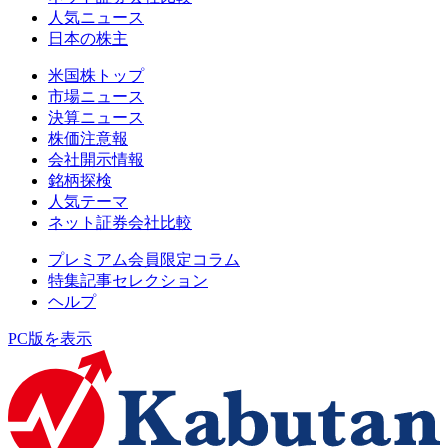
人気ニュース
日本の株主
米国株トップ
市場ニュース
決算ニュース
株価注意報
会社開示情報
銘柄探検
人気テーマ
ネット証券会社比較
プレミアム会員限定コラム
特集記事セレクション
ヘルプ
PC版を表示