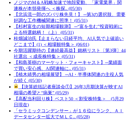
ノジマのM＆A戦略加速で地殻変動、「家電業界」関
連株が本領発揮へ ＜株探.. (05/30)
【北浜流一郎のズバリ株先見！】 ─第3の選択肢、需要
好調な工作機械関連に照準！ (05/31)
【杉村富生の短期相場観測】 ─“富を生む”投資戦術に
よる特選銘柄！（上） (05/31)
桂畑誠治氏【止まらない日経平均、AI人気で上値追い
どこまで】(1) ＜相場観特集＞ (06/01)
今期活躍期待の【連続最高益】銘柄リスト〔第3弾〕44
社選出 ＜成長株特集＞ (05/31)
【和島英樹のマーケット・フォーキャスト】─業績面
で買い安心感、AI関連軸に.. (05/31)
【植木靖男の相場展望】 ─AI・半導体関連の主役人気
が続く (05/30)
【決算総括記者座談会①】26年3月期決算が映すAI
相場の希望と“病巣” (05/29)
【高配当利回り株】ベスト50 ＜割安株特集＞ (5月29
日現在)
「セラミックコンデンサー」が１６位にランク、ＡＩ
データセンター拡大でＭＬＣ.. (05/28)