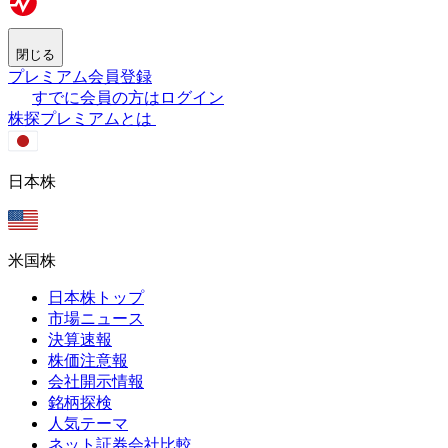
閉じる
プレミアム会員登録
すでに会員の方はログイン
株探プレミアムとは
日本株
米国株
日本株トップ
市場ニュース
決算速報
株価注意報
会社開示情報
銘柄探検
人気テーマ
ネット証券会社比較