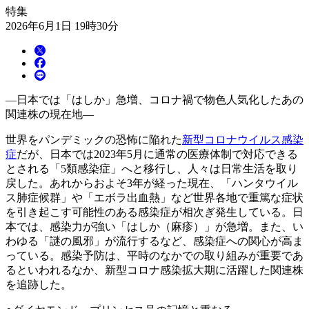
特集
2026年6月1日 19時30分
―日本では「はしか」急増、コロナ禍で物色人気化したあの
関連株の現在地―
世界をパンデミックの恐怖に陥れた
新型コロナウイルス感染
症
だが、日本では2023年5月に通常の医療体制で対応できる
とされる「5類感染症」へと移行し、人々は日常生活を取り
戻した。あれからおよそ3年が経った現在、「ハンタウイル
ス肺症候群」や「エボラ出血熱」など世界各地で重篤な症状
を引き起こす可能性のある感染症が相次ぎ発生している。日
本では、感染力が強い「はしか（麻疹）」が急増。また、い
わゆる「謎の風邪」が流行するなど、感染症への関心が高ま
っている。感染予防は、平時のなかでの取り組みが重要であ
るといわれるなか、新型コロナ感染拡大期に活躍した関連株
を追跡した。