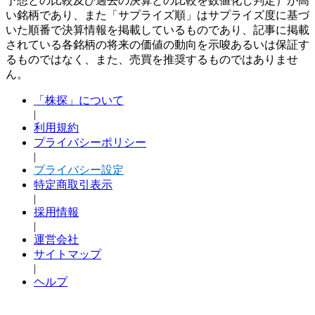
予想との比較及び過去の決算との比較を数値化し判定）が高
い銘柄であり、また「サプライズ順」はサプライズ度に基づ
いた順番で決算情報を掲載しているものであり、記事に掲載
されている各銘柄の将来の価値の動向を示唆あるいは保証す
るものではなく、また、売買を推奨するものではありませ
ん。
「株探」について
|
利用規約
プライバシーポリシー
|
プライバシー設定
特定商取引表示
|
採用情報
|
運営会社
サイトマップ
|
ヘルプ