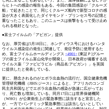
し死に至ることもあるという。また、濃厚接触によるヒトか
らヒトへの感染の報告もある。今回の集団感染が「クルーズ
船」で起きたことで、同じくクルーズ船内で新型コロナの感
染が大きく表面化したダイヤモンド・プリンセス号の記憶と
重なったこともあり、このニュースは衝撃をもって受け止め
られる格好となった。
●富士フイルムの「アビガン」提供
なお、厚労省は5月18日に、ホンディウス号におけるハンタ
ウイルス感染症の発生に関連して、発症予防に使用するた
め、富士フイルムホールディングス
<4901>
[東証Ｐ]グルー
プの富士フイルム富山化学が開発し、日本政府が備蓄する抗
ウイルス薬「ファビピラビル（商品名:アビガン）」を英国
に提供したと発表している。
更に、懸念されるのがエボラ出血熱の流行だ。国立健康危機
管理研究機構（JIHS:ジース）によると、アフリカのコンゴ
民主共和国などでエボラ出血熱の感染が急速に広がってお
り、死亡数も増加している。同月17日には世界保健機関
（WHO）が公衆衛生上の緊急事態に該当すると宣言した
が、一方でパンデミック緊急事態には該当しないとしてい
る。エボラ出血熱については、特異的な治療法はなく、対症