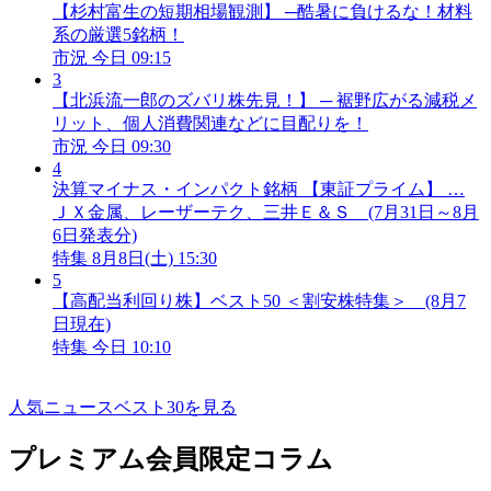
【杉村富生の短期相場観測】 ─酷暑に負けるな！材料
系の厳選5銘柄！
市況
今日 09:15
3
【北浜流一郎のズバリ株先見！】 ─ 裾野広がる減税メ
リット、個人消費関連などに目配りを！
市況
今日 09:30
4
決算マイナス・インパクト銘柄 【東証プライム】 …
ＪＸ金属、レーザーテク、三井Ｅ＆Ｓ (7月31日～8月
6日発表分)
特集
8月8日(土) 15:30
5
【高配当利回り株】ベスト50 ＜割安株特集＞ (8月7
日現在)
特集
今日 10:10
人気ニュースベスト30を見る
プレミアム会員限定コラム