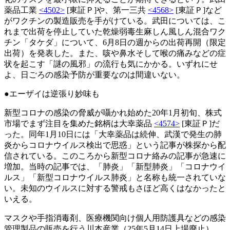
薬品工業
<4502>
[東証Ｐ]や、第一三共
<4568>
[東証Ｐ]など
がワクチンの製造販売を手がけている。武田については、こ
れまで出荷を停止していた乾燥弱毒生麻しん風しん混合ワク
チン「タケダ」について、6月8日の週からの出荷再開（限定
出荷）を発表した。また、咳や鼻水そして喉の痛みなどの症
状を起こす「謎の風邪」の流行も気にかかる。いずれにせ
よ、日ごろの感染予防が重要なのは間違いない。
●エーザイは逆張り妙味も
新型コロナの感染の脅威が囁かれ始めた20年1月初旬、株式
市場でまず注目を集めた銘柄は大幸薬品
<4574>
[東証Ｐ]だ
った。同年1月10日には「大幸薬品は続伸、武漢で発生の肺
炎からコロナウイルス検出で思惑」という記事が株探から配
信されている。このころから新型コロナ絡みの記事が急速に
増加。当時の記事では、「肺炎」「新型肺炎」「コロナウイ
ルス」「新型コロナウイルス肺炎」と名称も統一されていな
い。未知のウイルスに対する警戒もさほど高くはなかったと
いえる。
マスクや手指消毒剤、医療機関向け個人用防護具などの感染
管理製品の販売を行う川本産業（25年5月14日上場廃止）、