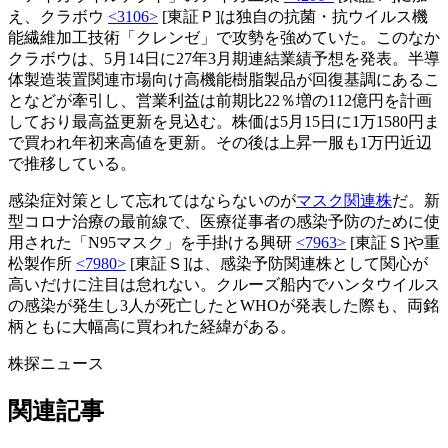
え、クラボウ
<3106>
[東証Ｐ]は独自の抗菌・抗ウイルス機
能繊維加工技術「クレンゼ」で攻勢を強めていた。このなか
クラボウは、5月14日に27年3月期連結業績予想を発表。半導
体製造装置関連市場向け高機能樹脂製品が回復基調にあるこ
となどが牽引し、営業利益は前期比22％増の112億円を計画
しており最高益更新を見込む。株価は5月15日に1万1580円ま
で買われ年初来高値を更新。その後は上昇一服も1万円近辺
で推移している。
感染症対策として忘れてはならないのが
マスク関連株
だ。新
型コロナ治療の最前線で、医療従事者の感染予防のために使
用された「N95マスク」を手掛ける興研
<7963>
[東証Ｓ]や重
松製作所
<7980>
[東証Ｓ]は、感染予防関連株として関心が
高いだけに注目は怠れない。クルーズ船内でハンタウイルス
の感染が発生し3人が死亡したとWHOが発表した際も、両銘
柄ともに大幅高に買われた経緯がある。
株探ニュース
関連記事