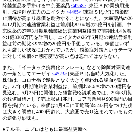
除菌製品を手掛ける中京医薬品
<4558>
[東証Ｓ]や業務用洗
剤、洗浄剤が主力のニイタカ
<4465>
[東証Ｓ]などに感染防
止期待が高まり株価を刺激することになった。大幸薬品の26
年12月期の連結営業利益は前期比8.9％増の5億円を計画。中
京医薬の27年3月期単独業績は営業利益段階で前期比4.4％増
の1億3300万円を計画し、ニイタカの26年5月期の連結営業利
益は前の期比3.9％増の20億円を予想している。株価はいず
れも厳しい状況におかれているが、感染症対策というテーマ
に対して株価の“感応度”が高い点は忘れてはならない。
また、「イータック抗菌化スプレーα」などで除菌対策関連
の一角としてエーザイ
<4523>
[東証Ｐ]も当時人気化した。
株価は、コロナ禍で幾度となく大きく買われる場面が訪れ
た。27年3月期連結営業利益は、前期比58.6％増の700億円を
見込む。5月25日に開催した経営戦略説明会では、29年3月期
の数値目標として売上収益1兆円、コア営業利益900億円の目
標を掲げている。株価は4月9日に直近高値5233円をつけた後
は大きく調整し4000円割れ。大底圏で売り込まれているもの
の逆張り妙味も。
●テルモ、ニプロはともに最高益更新へ