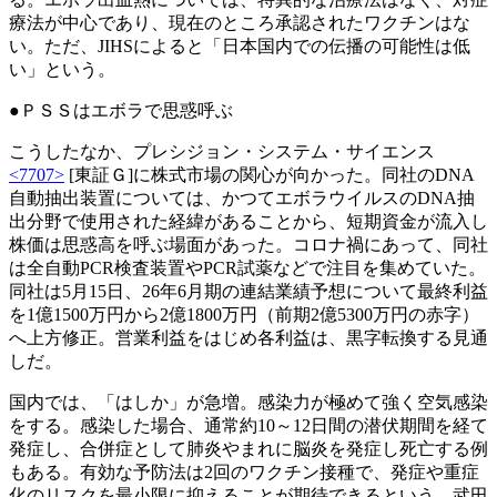
療法が中心であり、現在のところ承認されたワクチンはな
い。ただ、JIHSによると「日本国内での伝播の可能性は低
い」という。
●ＰＳＳはエボラで思惑呼ぶ
こうしたなか、プレシジョン・システム・サイエンス
<7707>
[東証Ｇ]に株式市場の関心が向かった。同社のDNA
自動抽出装置については、かつてエボラウイルスのDNA抽
出分野で使用された経緯があることから、短期資金が流入し
株価は思惑高を呼ぶ場面があった。コロナ禍にあって、同社
は全自動PCR検査装置やPCR試薬などで注目を集めていた。
同社は5月15日、26年6月期の連結業績予想について最終利益
を1億1500万円から2億1800万円（前期2億5300万円の赤字）
へ上方修正。営業利益をはじめ各利益は、黒字転換する見通
しだ。
国内では、「はしか」が急増。感染力が極めて強く空気感染
をする。感染した場合、通常約10～12日間の潜伏期間を経て
発症し、合併症として肺炎やまれに脳炎を発症し死亡する例
もある。有効な予防法は2回のワクチン接種で、発症や重症
化のリスクを最小限に抑えることが期待できるという。武田