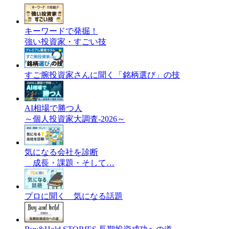
キーワードで発掘！
強い投資家・すごい技
すご腕投資家さんに聞く「銘柄選び」の技
AI相場で勝つ人
～個人投資家大調査-2026～
気になる会社を診断
成長・課題・そして…
プロに聞く 気になる話題