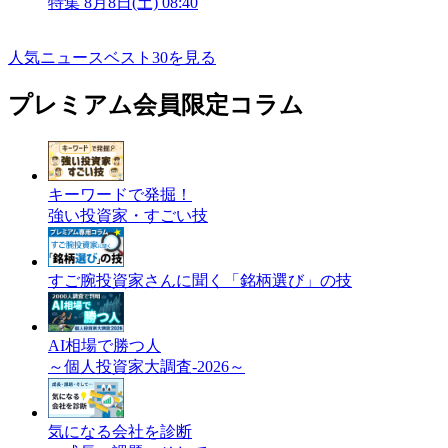
特集
8月8日(土) 08:40
人気ニュースベスト30を見る
プレミアム会員限定コラム
キーワードで発掘！
強い投資家・すごい技
すご腕投資家さんに聞く「銘柄選び」の技
AI相場で勝つ人
～個人投資家大調査-2026～
気になる会社を診断