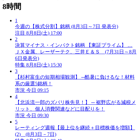
8時間
1
今週の【株式分割】銘柄 (8月3日～7日 発表分)
注目
8月8日(土) 17:00
2
決算マイナス・インパクト銘柄 【東証プライム】 …
ＪＸ金属、レーザーテク、三井Ｅ＆Ｓ (7月31日～8月
6日発表分)
特集
8月8日(土) 15:30
3
【杉村富生の短期相場観測】 ─酷暑に負けるな！材料
系の厳選5銘柄！
市況
今日 09:15
4
【北浜流一郎のズバリ株先見！】 ─ 裾野広がる減税メ
リット、個人消費関連などに目配りを！
市況
今日 09:30
5
レーティング週報【最上位を継続＋目標株価を増額】
(2) (8月3日－7日)