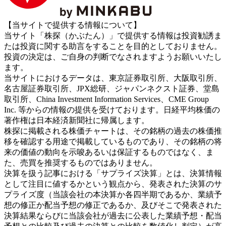
【当サイトで提供する情報について】
当サイト「株探（かぶたん）」で提供する情報は投資勧誘ま
たは投資に関する助言をすることを目的としておりません。
投資の決定は、ご自身の判断でなされますようお願いいたし
ます。
当サイトにおけるデータは、東京証券取引所、大阪取引所、
名古屋証券取引所、JPX総研、ジャパンネクスト証券、堂島
取引所、China Investment Information Services、CME Group
Inc. 等からの情報の提供を受けております。日経平均株価の
著作権は日本経済新聞社に帰属します。
株探に掲載される株価チャートは、その銘柄の過去の株価推
移を確認する用途で掲載しているものであり、その銘柄の将
来の価値の動向を示唆あるいは保証するものではなく、ま
た、売買を推奨するものではありません。
決算を扱う記事における「サプライズ決算」とは、決算情報
として注目に値するかという観点から、発表された決算のサ
プライズ度（当該会社の本決算か各四半期であるか、業績予
想の修正か配当予想の修正であるか、及びそこで発表された
決算結果ならびに当該会社が過去に公表した業績予想・配当