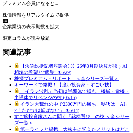
プレミアム会員になると...
株価情報をリアルタイムで提供
企業業績の表示期数を拡大
限定コラムが読み放題
関連記事
【決算総括記者座談会①】26年3月期決算が映すAI
相場の希望と“病巣” (05/29)
株探プレミアム・リポート ＜全シリーズ一覧＞
キーワードで発掘！【強い投資家・すごい技】
「イラン波乱」当初は半導体で損も、機械・電機・
半導体でリベンジの技 (05/15)
イラン大荒れの中で2300万円の勝ち、秘訣は「AI」
×「ただでは転ばない」 (05/14)
すご腕投資家さんに聞く「銘柄選び」の技 ＜全シリー
ズ一覧＞
第一ライフと提携、大株主に迎えたメリットはどこ