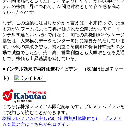
テル関連銘柄として注目されるようになり、それ以降のイン
テルの株価上昇につれて、AI関連銘柄として存在感を高め
ていったのです。
なぜ、この企業に注目したのかと言えば、本来持っていた技
術力がAIブームによって再評価された企業だからです。イ
ンテル関連というだけではなく、同社の高機能ICパッケージ
基板は、大規模なデータセンター向けに需要が急増していま
す。今期の業績予想も、純利益こそ前期の保有株式売却の反
動で減益でしたが、売上高、営業利益とも大幅増となる見通
しで、株価も上昇基調を続けている。
■インテル効果で再評価進むイビデン （株価は日足チャー
ト）
こちらは
株探プレミアム限定記事
です。プレミアムプランを
ご契約して読むことができます。
株探プレミアムに申し込む
(初回無料体験付き)
プレミア
ム会員の方はこちらからログイン