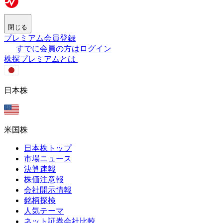
閉じる
プレミアム会員登録
すでに会員の方はログイン
株探プレミアムとは
日本株
米国株
日本株トップ
市場ニュース
決算速報
株価注意報
会社開示情報
銘柄探検
人気テーマ
ネット証券会社比較