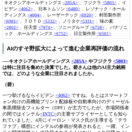
キオクシアホールディングス
<285A>
、フジクラ
<5803>
、イ
ビデン
<4062>
、日本トムソン
<6480>
、レゾナック・ホール
ディングス
<4004>
、レーザーテック
<6920>
、村田製作所
<6981>
、ＴＯＴＯ
<5332>
、ノリタケ
<5331>
、味の素
<2802>
、任天堂
<7974>
、ソニーグループ
<6758>
、パナソニ
ック ホールディングス
<6752>
、日立製作所
<6501>
AIのすそ野拡大によって進む企業再評価の流れ
──キオクシアホールディングス
<285A>
やフジクラ
<5803>
は特に注目を集めた決算でした。碧さんは他のAI主力銘柄
では、どのような企業に注目されましたか。
（碧）
一つ挙げるならイビデン
<4062>
ですね。もとはスマートフ
ォン向けの高機能プリント配線板や自動車向けのディーゼル
車黒煙除去フィルター（DPF）が主力でしたが、市場関係者
の間ではインテル
<INTC>
の主要サプライヤーとしても知ら
れていました。4月にイーロン・マスク氏が主導する「テラ
ファブ」構想にインテルの参画が発表されると、一躍、イン