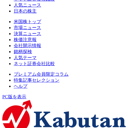
人気ニュース
日本の株主
米国株トップ
市場ニュース
決算ニュース
株価注意報
会社開示情報
銘柄探検
人気テーマ
ネット証券会社比較
プレミアム会員限定コラム
特集記事セレクション
ヘルプ
PC版を表示