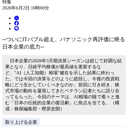
特集
2026年6月2日 10時00分
─ついにITバブル超え、パナソニック再評価に映る
日本企業の底力─
日本企業の2026年3月期決算シーズンは総じて好調な結
果となり、日経平均株価が最高値を更新するな
ど、"AI（人工知能）相場"健在を示した結果に終わっ
た。では今回の決算をどのように総括し、今後の投資戦
略にどう生かしていくべきなのか。前回に引き続き、株
式市場の動向を凝視してきたベテラン記者たちに語り合
ってもらった。今回のテーマは、AI相場の陰で着々と進
む「日本の伝統的企業の復活劇」に焦点を当てる。（構
成：株探編集部・樫原史朗）
取り上げる企業