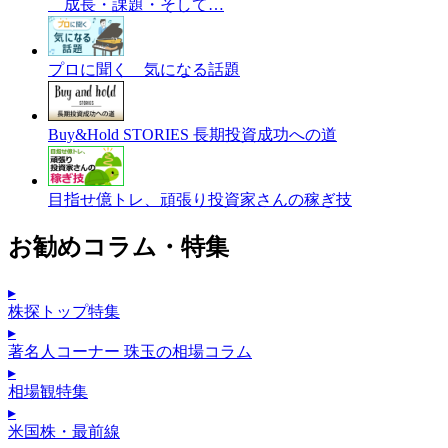
成長・課題・そして…
プロに聞く 気になる話題
Buy&Hold STORIES 長期投資成功への道
目指せ億トレ、頑張り投資家さんの稼ぎ技
お勧めコラム・特集
▸
株探トップ特集
▸
著名人コーナー 珠玉の相場コラム
▸
相場観特集
▸
米国株・最前線