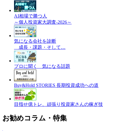
AI相場で勝つ人
～個人投資家大調査-2026～
気になる会社を診断
成長・課題・そして…
プロに聞く 気になる話題
Buy&Hold STORIES 長期投資成功への道
目指せ億トレ、頑張り投資家さんの稼ぎ技
お勧めコラム・特集