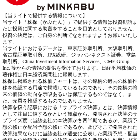
【当サイトで提供する情報について】
当サイト「株探（かぶたん）」で提供する情報は投資勧誘ま
たは投資に関する助言をすることを目的としておりません。
投資の決定は、ご自身の判断でなされますようお願いいたし
ます。
当サイトにおけるデータは、東京証券取引所、大阪取引所、
名古屋証券取引所、JPX総研、ジャパンネクスト証券、堂島
取引所、China Investment Information Services、CME Group
Inc. 等からの情報の提供を受けております。日経平均株価の
著作権は日本経済新聞社に帰属します。
株探に掲載される株価チャートは、その銘柄の過去の株価推
移を確認する用途で掲載しているものであり、その銘柄の将
来の価値の動向を示唆あるいは保証するものではなく、ま
た、売買を推奨するものではありません。
決算を扱う記事における「サプライズ決算」とは、決算情報
として注目に値するかという観点から、発表された決算のサ
プライズ度（当該会社の本決算か各四半期であるか、業績予
想の修正か配当予想の修正であるか、及びそこで発表された
決算結果ならびに当該会社が過去に公表した業績予想・配当