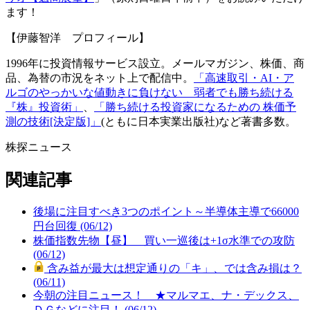
ます！
【伊藤智洋 プロフィール】
1996年に投資情報サービス設立。メールマガジン、株価、商
品、為替の市況をネット上で配信中。
「高速取引・AI・ア
ルゴのやっかいな値動きに負けない 弱者でも勝ち続ける
『株』投資術」
、
「勝ち続ける投資家になるための 株価予
測の技術[決定版]」
(ともに日本実業出版社)など著書多数。
株探ニュース
関連記事
後場に注目すべき3つのポイント～半導体主導で66000
円台回復 (06/12)
株価指数先物【昼】 買い一巡後は+1σ水準での攻防
(06/12)
含み益が最大は想定通りの「キ」、では含み損は？
(06/11)
今朝の注目ニュース！ ★マルマエ、ナ・デックス、
ＤＧなどに注目！ (06/12)