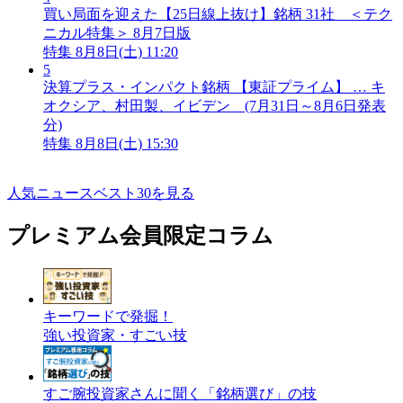
買い局面を迎えた【25日線上抜け】銘柄 31社 ＜テク
ニカル特集＞ 8月7日版
特集
8月8日(土) 11:20
5
決算プラス・インパクト銘柄 【東証プライム】 … キ
オクシア、村田製、イビデン (7月31日～8月6日発表
分)
特集
8月8日(土) 15:30
人気ニュースベスト30を見る
プレミアム会員限定コラム
キーワードで発掘！
強い投資家・すごい技
すご腕投資家さんに聞く「銘柄選び」の技