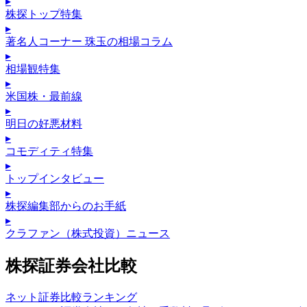
▸
株探トップ特集
▸
著名人コーナー 珠玉の相場コラム
▸
相場観特集
▸
米国株・最前線
▸
明日の好悪材料
▸
コモディティ特集
▸
トップインタビュー
▸
株探編集部からのお手紙
▸
クラファン（株式投資）ニュース
株探証券会社比較
ネット証券比較ランキング