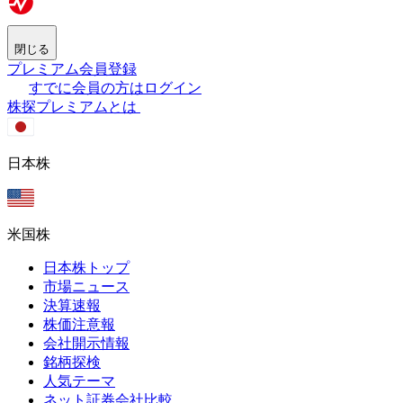
閉じる
プレミアム会員登録
すでに会員の方はログイン
株探プレミアムとは
日本株
米国株
日本株トップ
市場ニュース
決算速報
株価注意報
会社開示情報
銘柄探検
人気テーマ
ネット証券会社比較