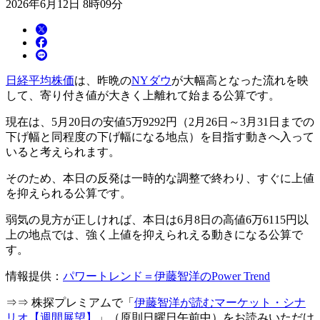
2026年6月12日 8時09分
日経平均株価
は、昨晩の
NYダウ
が大幅高となった流れを映
して、寄り付き値が大きく上離れて始まる公算です。
現在は、5月20日の安値5万9292円（2月26日～3月31日までの
下げ幅と同程度の下げ幅になる地点）を目指す動きへ入って
いると考えられます。
そのため、本日の反発は一時的な調整で終わり、すぐに上値
を抑えられる公算です。
弱気の見方が正しければ、本日は6月8日の高値6万6115円以
上の地点では、強く上値を抑えられえる動きになる公算で
す。
情報提供：
パワートレンド＝伊藤智洋のPower Trend
⇒⇒ 株探プレミアムで「
伊藤智洋が読むマーケット・シナ
リオ【週間展望】
」（原則日曜日午前中）をお読みいただけ