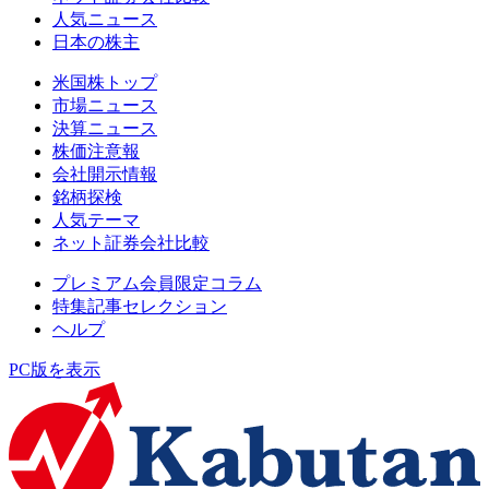
人気ニュース
日本の株主
米国株トップ
市場ニュース
決算ニュース
株価注意報
会社開示情報
銘柄探検
人気テーマ
ネット証券会社比較
プレミアム会員限定コラム
特集記事セレクション
ヘルプ
PC版を表示