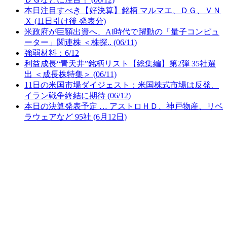
本日注目すべき【好決算】銘柄 マルマエ、ＤＧ、ＶＮ
Ｘ (11日引け後 発表分)
米政府が巨額出資へ、AI時代で躍動の「量子コンピュ
ーター」関連株 ＜株探.. (06/11)
強弱材料：6/12
利益成長“青天井”銘柄リスト【総集編】第2弾 35社選
出 ＜成長株特集＞ (06/11)
11日の米国市場ダイジェスト：米国株式市場は反発、
イラン戦争終結に期待 (06/12)
本日の決算発表予定 … アストロＨＤ、神戸物産、リベ
ラウェアなど 95社 (6月12日)