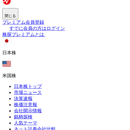
閉じる
プレミアム会員登録
すでに会員の方はログイン
株探プレミアムとは
日本株
米国株
日本株トップ
市場ニュース
決算速報
株価注意報
会社開示情報
銘柄探検
人気テーマ
ネット証券会社比較