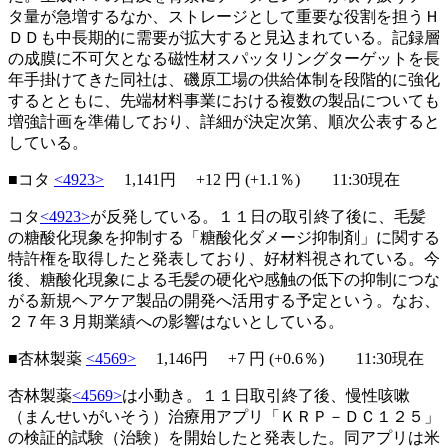
タ量が急増するなか、ストレージとして重要な役割を担うＨ
ＤＤも中長期的に需要が拡大すると見込まれている。記録層
の成膜に不可欠となる磁性材スパッタリングターゲットを長
年手掛けてきた同社は、磯原工場の供給体制を段階的に強化
するとともに、先端材料事業における複数の製品についても
増強計画を準備しており、詳細が決定次第、順次公表すると
している。
■コタ
<4923>
1,141円
+12
円 (+1.1％) 11:30現在
コタ
<4923>
が反発している。１１日の取引終了後に、毛髪
の糖酸化現象を抑制する「糖酸化ダメージ抑制剤」に関する
特許権を取得したと発表しており、好材料視されている。今
後、糖酸化現象による毛髪の硬化や感触の低下の抑制につな
がる新規ヘアケア製品の開発へ活用する予定という。なお、
２７年３月期業績への影響はないとしている。
■杏林製薬
<4569>
1,146円
+7
円 (+0.6％) 11:30現在
杏林製薬
<4569>
は小動き。１１日取引終了後、慢性咳嗽
（まんせいがいそう）治療用アプリ「ＫＲＰ－ＤＣ１２５」
の検証的試験（治験）を開始したと発表した。同アプリは米