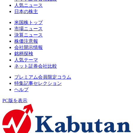
人気ニュース
日本の株主
米国株トップ
市場ニュース
決算ニュース
株価注意報
会社開示情報
銘柄探検
人気テーマ
ネット証券会社比較
プレミアム会員限定コラム
特集記事セレクション
ヘルプ
PC版を表示