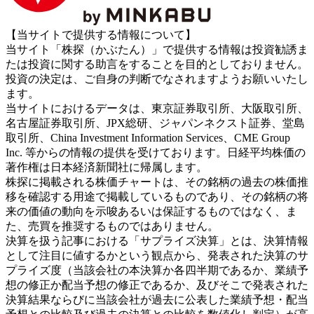
【当サイトで提供する情報について】
当サイト「株探（かぶたん）」で提供する情報は投資勧誘ま
たは投資に関する助言をすることを目的としておりません。
投資の決定は、ご自身の判断でなされますようお願いいたし
ます。
当サイトにおけるデータは、東京証券取引所、大阪取引所、
名古屋証券取引所、JPX総研、ジャパンネクスト証券、堂島
取引所、China Investment Information Services、CME Group
Inc. 等からの情報の提供を受けております。日経平均株価の
著作権は日本経済新聞社に帰属します。
株探に掲載される株価チャートは、その銘柄の過去の株価推
移を確認する用途で掲載しているものであり、その銘柄の将
来の価値の動向を示唆あるいは保証するものではなく、ま
た、売買を推奨するものではありません。
決算を扱う記事における「サプライズ決算」とは、決算情報
として注目に値するかという観点から、発表された決算のサ
プライズ度（当該会社の本決算か各四半期であるか、業績予
想の修正か配当予想の修正であるか、及びそこで発表された
決算結果ならびに当該会社が過去に公表した業績予想・配当