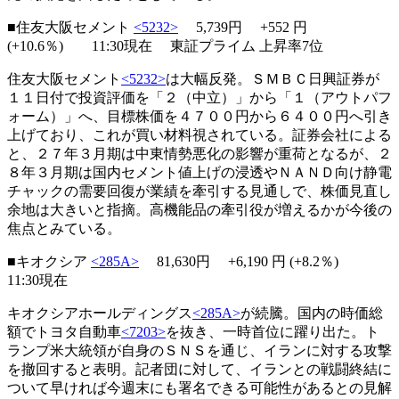
■住友大阪セメント
<5232>
5,739円
+552
円
(+10.6％) 11:30現在 東証プライム 上昇率7位
住友大阪セメント
<5232>
は大幅反発。ＳＭＢＣ日興証券が
１１日付で投資評価を「２（中立）」から「１（アウトパフ
ォーム）」へ、目標株価を４７００円から６４００円へ引き
上げており、これが買い材料視されている。証券会社による
と、２７年３月期は中東情勢悪化の影響が重荷となるが、２
８年３月期は国内セメント値上げの浸透やＮＡＮＤ向け静電
チャックの需要回復が業績を牽引する見通しで、株価見直し
余地は大きいと指摘。高機能品の牽引役が増えるかが今後の
焦点とみている。
■キオクシア
<285A>
81,630円 +6,190 円 (+8.2％)
11:30現在
キオクシアホールディングス
<285A>
が続騰。国内の時価総
額でトヨタ自動車
<7203>
を抜き、一時首位に躍り出た。ト
ランプ米大統領が自身のＳＮＳを通じ、イランに対する攻撃
を撤回すると表明。記者団に対して、イランとの戦闘終結に
ついて早ければ今週末にも署名できる可能性があるとの見解