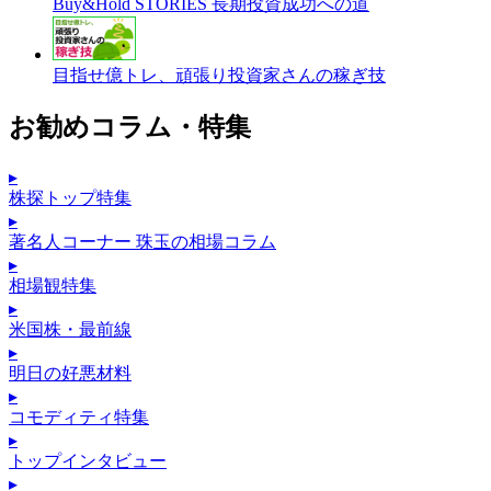
Buy&Hold STORIES 長期投資成功への道
目指せ億トレ、頑張り投資家さんの稼ぎ技
お勧めコラム・特集
▸
株探トップ特集
▸
著名人コーナー 珠玉の相場コラム
▸
相場観特集
▸
米国株・最前線
▸
明日の好悪材料
▸
コモディティ特集
▸
トップインタビュー
▸