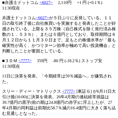
■弁護士ドットコム
<6027>
2,110円
+1
円 (+0.1％)
11:30現在
弁護士ドットコム
<6027>
が５日ぶりに反発している。１１
日の取引終了後に自社株買いを実施すると発表したことが好
感されている。上限を３５万株（自己株式を除く発行済み株
数の１．５３％）、または５億円としており、取得期間は６
月１２日から１１月３０日まで。足もとの株価水準が「最も
確実性が高く、かつリターン効率が極めて高い投資機会」と
判断したことが要因としている。
■３ＤＭ
<7777>
359円
-80
円 (-18.2％)
ストップ安
11:30現在
11日に決算を発表。「今期経常は59％減益へ」が嫌気され
た。
スリー・ディー・マトリックス
<7777>
[東証Ｇ] が6月11日大
引け後(16:00)に決算を発表。26年4月期の連結経常損益は
39.7億円の黒字(前の期は24.8億円の赤字)に浮上したが、27
年4月期の同利益は前期比58.7％減の16.4億円に大きく落ち込
む見通しとなった。