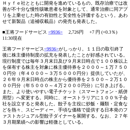
Ｈｙｆｅ社とともに開発を進めているもの。既存治療では改
善が不十分な慢性咳嗽患者を対象として、通常治療に同アプ
リを上乗せした時の有効性と安全性を評価するという。あわ
せて新製品（追補収載品）の発売も発表した。
■王将フードサービス
<9936>
2,726円
+7
円 (+0.3％)
11:30現在
王将フードサービス
<9936>
がしっかり。１１日の取引終了
後に株主優待制度の拡充を発表したことが好感されている。
現行制度では毎年３月末日及び９月末日時点で１００株以上
を保有する株主を対象に株主優待券を２０００～１万７５０
０円分（年４０００～３万５０００円分）提供していたが、
２６年９月末日時点の株主から優待券を２５００～２万１０
００円分（年５０００～４万２０００円分）に引き上げる。
また、より使いやすい電子チケット（スマートフォン・紙併
用型）へ変更する。同時に、オーストラリアに１００％子会
社を設立すると発表した。餃子を主役に炒飯・麺類・定食な
どを熱々、スピーディー、手頃な価格で提供する日本発のフ
ァストカジュアル型餃子ダイナーを展開する。なお、２７年
３月期業績への影響は軽微としている。