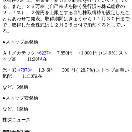
収益性の向上、新業界・新分野の開拓を行っていくとしてい
る。また、２３万株（自己株式を除く発行済み株式総数の
２．７％）、２億円を上限とする自社株取得枠を設定したこ
ともあわせて発表。取得期間はきょうから１１月３０日まで
で、取得した全株式は１２月２５日付で消却するとしてい
る。
●ストップ高銘柄
ＡＩメカテック
<6227>
7,850円 +1,000 円 (+14.6％)
スト
ップ高
11:30現在
光・彩
<7878>
1,346円
+300
円 (+28.7％)
ストップ高買い
気配
11:30現在
など、5銘柄
●ストップ安銘柄
など、1銘柄
株探ニュース