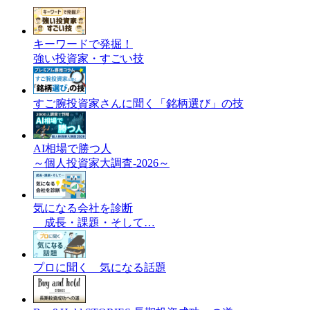
キーワードで発掘！
強い投資家・すごい技
すご腕投資家さんに聞く「銘柄選び」の技
AI相場で勝つ人
～個人投資家大調査-2026～
気になる会社を診断
成長・課題・そして…
プロに聞く 気になる話題