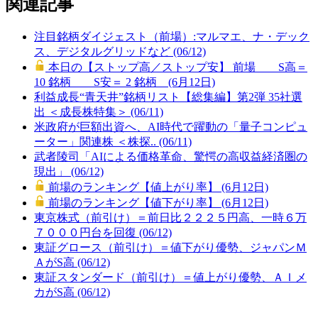
関連記事
注目銘柄ダイジェスト（前場）:マルマエ、ナ・デック
ス、デジタルグリッドなど (06/12)
本日の【ストップ高／ストップ安】 前場 S高＝
10 銘柄 S安＝ 2 銘柄 (6月12日)
利益成長“青天井”銘柄リスト【総集編】第2弾 35社選
出 ＜成長株特集＞ (06/11)
米政府が巨額出資へ、AI時代で躍動の「量子コンピュ
ーター」関連株 ＜株探.. (06/11)
武者陵司「AIによる価格革命、驚愕の高収益経済圏の
現出」 (06/12)
前場のランキング【値上がり率】 (6月12日)
前場のランキング【値下がり率】 (6月12日)
東京株式（前引け）＝前日比２２２５円高、一時６万
７０００円台を回復 (06/12)
東証グロース（前引け）＝値下がり優勢、ジャパンＭ
ＡがS高 (06/12)
東証スタンダード（前引け）＝値上がり優勢、ＡＩメ
カがS高 (06/12)