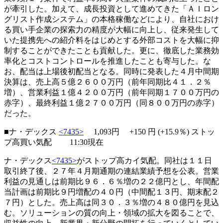
が牽引した。加えて、成長投資として進めてきた「ＡＩロン
グリスト作成システム」の本格稼働などにより、自社におけ
る買い手企業の探索力の精度が大幅に向上し、従来発生して
いた提携先への紹介料をはじめとする外部コストを大幅に抑
制することができたことも貢献した。更に、徹底した業務効
率化とコストコントロールを推進したことも寄与した。な
お、配当は上場後初配当となる。同時に発表した４月中間期
決算は、売上高５億２６００万円（前年同期比４１．２％
増）、営業利益１億４２００万円（前年同期１７００万円の
赤字）、最終利益１億２７００万円（同８００万円の赤字）
だった。
■ナ・デックス
<7435>
1,093円
+150
円 (+15.9％)
ストッ
プ高買い気配
11:30現在
ナ・デックス
<7435>
がストップ高カイ気配。同社は１１日
取引終了後、２７年４月期通期の連結業績予想を公表。営業
利益の見通しは前期比９６．６％増の２２億円とし、年間配
当計画は前期比９円増配の４０円（中間配１３円、期末配２
７円）とした。売上高は同３０．３％増の４８０億円を見込
む。ソリューションの質の向上・領域の拡大を図ることで、