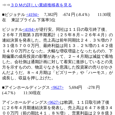
⇒⇒
３ＤＭの詳しい業績推移表を見る
■ビジョナル
<4194>
7,382円
-674
円 (-8.4％) 11:30現
在 東証プライム 下落率5位
ビジョナル
<4194>
が逆行安。同社は１１日の取引終了後、
２６年７月期第３四半期累計（２５年８月～２６年４月）の
連結決算を発表した。売上高は前年同期比２４．３％増の７
３１億５７００万円、最終利益は同１３．２％増の１４２億
１４００万円となった。大幅な増収増益となったものの、下
期偏重の成長投資の影響があって、２～４月期は減益で着地
した。会社側は通期計画に対して着実に進捗しているとの見
方を示すものの、物足りなさを意識した投資家の売りがかさ
んだようだ。８～４月期は「ビズリーチ」や「ハーモス」が
成長し、収益を押し上げた。
■アインホールディングス
<9627>
5,694円
-278
円
(-4.7％) 11:30現在
アインホールディングス
<9627>
は軟調。１１日取引終了後
に２６年４月期連結決算を発表し、売上高は６４７８億３４
００万円（前の期比４１．８％増）、営業利益は２９８億３