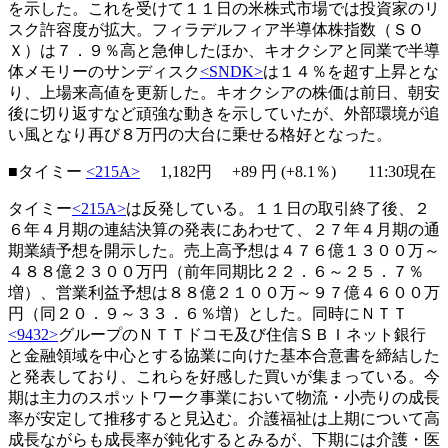
を示した。これを受けて１１日の米株式市場では投資家のリ
スク許容度が拡大。フィラデルフィア半導体株指数（ＳＯ
Ｘ）は７．９％高と急伸したほか、キオクシアと同業で半導
体メモリーのサンディスク
<SNDK>
は１４％を超す上昇とな
り、上場来高値を更新した。キオクシアの株価は前日、朝安
後に切り返すなど頑強な動きを示していたが、外部環境が追
い風となり再び８万円の大台に乗せる格好となった。
■タイミー
<215A>
1,182円
+89
円 (+8.1％) 11:30現在
タイミー
<215A>
は反発している。１１日の取引終了後、２
６年４月期の連結決算の発表にあわせて、２７年４月期の通
期業績予想を開示した。売上高予想は４７６億１３００万～
４８８億２３００万円（前年同期比２２．６～２５．７％
増）、営業利益予想は８８億２１００万～９７億４６００万
円（同２０．９～３３．６％増）とした。同時にＮＴＴ
<9432>
グループのＮＴＴドコモ及び住信ＳＢＩネット銀行
と金融領域を中心とする協業に向けた基本合意書を締結した
と発表しており、これらを好感した買いが集まっている。今
期は主力のスポットワーク事業において物流・小売りの成長
率が安定して推移すると見込む。介護福祉は上期について高
成長ながらも成長率が鈍化するとみるが、下期には介護・医