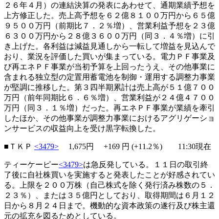
２６年４月）の連結決算の発表にあわせて、通期業績予想を
上方修正した。売上高予想を６２億８１００万円から６５億
９５００万円（前期比７．２％増）、営業利益予想を２３億
６３００万円から２８億３６００万円（同３．４％増）に引
き上げた。各利益は減益見通しから一転して増益を見込んで
おり、業況を評価した買いが集まっている。電力ＰＦ事業及
び再エネＰＦ事業が当初予算を上回ったうえ、その他事業に
含まれる独立型の定置用蓄電池を制御・運用する調整力事業
が堅調に推移した。第３四半期累計は売上高が５１億７００
万円（前年同期比６．６％増）、営業利益が２４億４７００
万円（同３．１％増）だった。再エネＰＦ事業が業績を牽引
したほか、その他事業が調整力事業におけるアグリゲーショ
ンサービスの収益向上を受け黒字転換した。
■ＴＫＰ
<3479>
1,675円
+169
円 (+11.2％) 11:30現在
ティーケーピー
<3479>
は急反発している。１１日の取引終
了後に自社株買いを実施すると発表したことが好感されてい
る。上限を２００万株（自己株式を除く発行済み株数の５．
２３％）、または３５億円としており、取得期間は６月１２
日から８月２４日まで。機動的な資本政策の遂行及び株主還
元の拡充を図るためとしている。