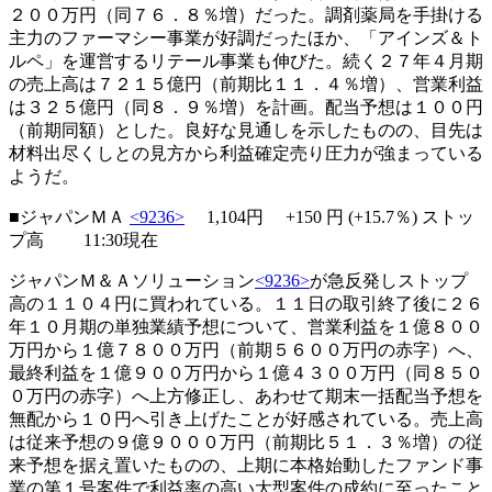
２００万円（同７６．８％増）だった。調剤薬局を手掛ける
主力のファーマシー事業が好調だったほか、「アインズ＆ト
ルペ」を運営するリテール事業も伸びた。続く２７年４月期
の売上高は７２１５億円（前期比１１．４％増）、営業利益
は３２５億円（同８．９％増）を計画。配当予想は１００円
（前期同額）とした。良好な見通しを示したものの、目先は
材料出尽くしとの見方から利益確定売り圧力が強まっている
ようだ。
■ジャパンＭＡ
<9236>
1,104円
+150
円 (+15.7％)
ストッ
プ高
11:30現在
ジャパンＭ＆Ａソリューション
<9236>
が急反発しストップ
高の１１０４円に買われている。１１日の取引終了後に２６
年１０月期の単独業績予想について、営業利益を１億８００
万円から１億７８００万円（前期５６００万円の赤字）へ、
最終利益を１億９００万円から１億４３００万円（同８５０
０万円の赤字）へ上方修正し、あわせて期末一括配当予想を
無配から１０円へ引き上げたことが好感されている。売上高
は従来予想の９億９０００万円（前期比５１．３％増）の従
来予想を据え置いたものの、上期に本格始動したファンド事
業の第１号案件で利益率の高い大型案件の成約に至ったこと