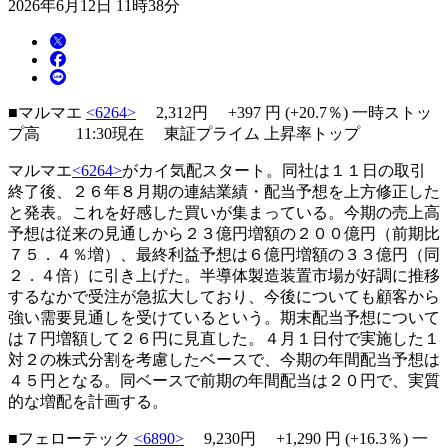
2026年6月12日 11時38分
■マルマエ
<6264>
2,312円
+397
円 (+20.7％)
一時ストッ
プ高
11:30現在 東証プライム 上昇率トップ
マルマエ
<6264>
がカイ気配スタート。同社は１１日の取引
終了後、２６年８月期の連結業績・配当予想を上方修正した
と発表。これを好感した買いが集まっている。今期の売上高
予想は従来の見通しから２３億円増額の２００億円（前期比
７５．４％増）、最終利益予想は６億円増額の３３億円（同
２．４倍）に引き上げた。半導体製造装置市場が好調に推移
するなかで受注が急拡大しており、今後についても顧客から
強い需要見通しを受けているという。期末配当予想について
は７円増額して２６円に見直した。４月１日付で実施した１
対２の株式分割を考慮したベースで、今期の年間配当予想は
４５円となる。同ベースで前期の年間配当は２０円で、実質
的な増配を計画する。
■フェローテック
<6890>
9,230円 +1,290 円 (+16.3％)
一