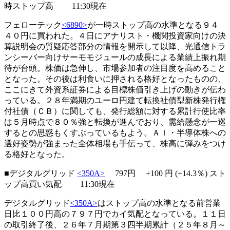
時ストップ高
11:30現在
フェローテック
<6890>
が一時ストップ高の水準となる９４
４０円に買われた。４日にアナリスト・機関投資家向けの決
算説明会の質疑応答部分の情報を開示して以降、光通信トラ
ンシーバー向けサーモモジュールの成長による業績上振れ期
待が台頭。株価は急伸し、市場参加者の注目度を高めること
となった。その後は利食いに押される格好となったものの、
ここにきて外資系証券による目標株価引き上げの動きが伝わ
っている。２８年満期のユーロ円建て転換社債型新株発行権
付社債（ＣＢ）に関しても、発行総額に対する累計行使比率
は５月時点で８０％強と転換が進んでおり、需給懸念が一巡
するとの思惑もくすぶっているもよう。ＡＩ・半導体株への
選好姿勢が強まった全体相場も手伝って、株高に弾みをつけ
る格好となった。
■デジタルグリッド
<350A>
797円
+100
円 (+14.3％)
スト
ップ高買い気配
11:30現在
デジタルグリッド
<350A>
はストップ高の水準となる前営業
日比１００円高の７９７円でカイ気配となっている。１１日
の取引終了後、２６年７月期第３四半期累計（２５年８月～