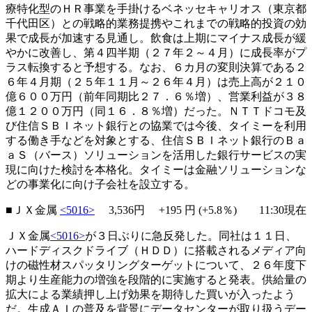
療特化型のＨＲ事業を手掛けるベネッセキャリオス（東京都
千代田区）との戦略的業務提携やこれまでの戦略的投資の効
果で成長が加速する見通し。飲食は上期にマイナス成長が緩
やかに改善し、第４四半期（２７年２～４月）に成長率がプ
ラス転換すると予想する。なお、６カ月の変則決算である２
６年４月期（２５年１１月～２６年４月）は売上高が２１０
億６００万円（前年同期比２７．６％増）、営業利益が３８
億１２００万円（同１６．８％増）だった。ＮＴＴドコモ及
び住信ＳＢＩネット銀行との協業では今後、タイミーを利用
する働き手などを対象とする、住信ＳＢＩネット銀行のＢａ
ａＳ（バース）ソリューションを活用した銀行サービスの実
現に向けた検討を本格化。タイミーは金融ソリューションな
どの事業化に向け子会社を設立する。
■ＪＸ金属
<5016>
3,536円
+195
円 (+5.8％) 11:30現在
ＪＸ金属
<5016>
が３日ぶりに急反発した。同社は１１日、
ハードディスクドライブ（ＨＤＤ）に搭載されるメディア向
けの磁性材スパッタリングターゲットについて、２６年度下
期より生産能力の増強を段階的に実施すると発表。供給量の
拡大による業績押し上げ効果を期待した買いが入ったよう
だ。生成ＡＩの普及を背景にデータセンターが取り扱うデー