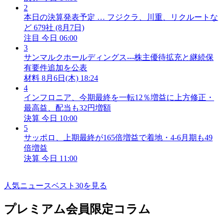
2
本日の決算発表予定 … フジクラ、川重、リクルートな
ど 679社 (8月7日)
注目
今日 06:00
3
サンマルクホールディングス---株主優待拡充と継続保
有要件追加を公表
材料
8月6日(木) 18:24
4
インフロニア、今期最終を一転12％増益に上方修正・
最高益、配当も32円増額
決算
今日 10:00
5
サッポロ、上期最終が165倍増益で着地・4-6月期も49
倍増益
決算
今日 11:00
人気ニュースベスト30を見る
プレミアム会員限定コラム