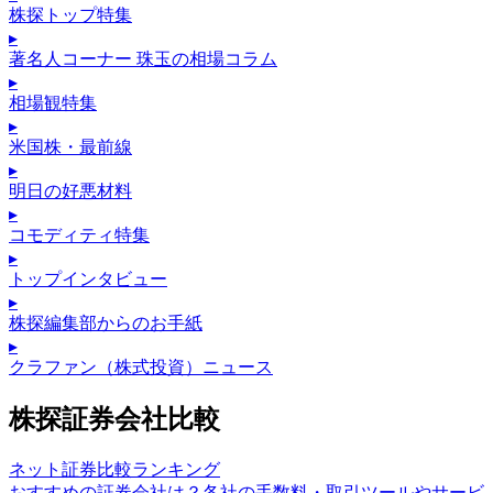
株探トップ特集
▸
著名人コーナー 珠玉の相場コラム
▸
相場観特集
▸
米国株・最前線
▸
明日の好悪材料
▸
コモディティ特集
▸
トップインタビュー
▸
株探編集部からのお手紙
▸
クラファン（株式投資）ニュース
株探証券会社比較
ネット証券比較ランキング
おすすめの証券会社は？各社の手数料・取引ツールやサービ