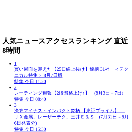
人気ニュースアクセスランキング
直近
8時間
1
買い局面を迎えた【25日線上抜け】銘柄 31社 ＜テク
ニカル特集＞ 8月7日版
特集
今日 11:20
2
レーティング週報【2段階格上げ↑】 (8月3日－7日)
特集
今日 08:40
3
決算マイナス・インパクト銘柄 【東証プライム】 …
ＪＸ金属、レーザーテク、三井Ｅ＆Ｓ (7月31日～8月
6日発表分)
特集
今日 15:30