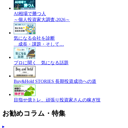
AI相場で勝つ人
～個人投資家大調査-2026～
気になる会社を診断
成長・課題・そして…
プロに聞く 気になる話題
Buy&Hold STORIES 長期投資成功への道
目指せ億トレ、頑張り投資家さんの稼ぎ技
お勧めコラム・特集
▸