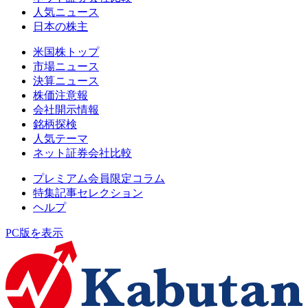
人気ニュース
日本の株主
米国株トップ
市場ニュース
決算ニュース
株価注意報
会社開示情報
銘柄探検
人気テーマ
ネット証券会社比較
プレミアム会員限定コラム
特集記事セレクション
ヘルプ
PC版を表示