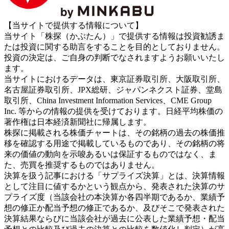
【当サイトで提供する情報について】
当サイト「株探（かぶたん）」で提供する情報は投資勧誘ま
たは投資に関する助言をすることを目的としておりません。
投資の決定は、ご自身の判断でなされますようお願いいたし
ます。
当サイトにおけるデータは、東京証券取引所、大阪取引所、
名古屋証券取引所、JPX総研、ジャパンネクスト証券、堂島
取引所、China Investment Information Services、CME Group
Inc. 等からの情報の提供を受けております。日経平均株価の
著作権は日本経済新聞社に帰属します。
株探に掲載される株価チャートは、その銘柄の過去の株価推
移を確認する用途で掲載しているものであり、その銘柄の将
来の価値の動向を示唆あるいは保証するものではなく、ま
た、売買を推奨するものではありません。
決算を扱う記事における「サプライズ決算」とは、決算情報
として注目に値するかという観点から、発表された決算のサ
プライズ度（当該会社の本決算か各四半期であるか、業績予
想の修正か配当予想の修正であるか、及びそこで発表された
決算結果ならびに当該会社が過去に公表した業績予想・配当