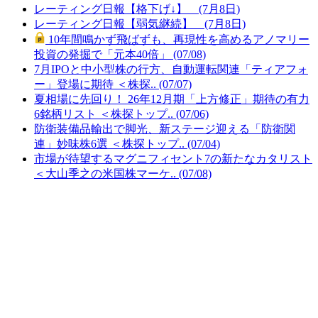
レーティング日報【格下げ↓】 (7月8日)
レーティング日報【弱気継続】 (7月8日)
10年間鳴かず飛ばずも、再現性を高めるアノマリー
投資の発掘で「元本40倍」 (07/08)
7月IPOと中小型株の行方、自動運転関連「ティアフォ
ー」登場に期待 ＜株探.. (07/07)
夏相場に先回り！ 26年12月期「上方修正」期待の有力
6銘柄リスト ＜株探トップ.. (07/06)
防衛装備品輸出で脚光、新ステージ迎える「防衛関
連」妙味株6選 ＜株探トップ.. (07/04)
市場が待望するマグニフィセント7の新たなカタリスト
＜大山季之の米国株マーケ.. (07/08)