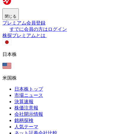
閉じる
プレミアム会員登録
すでに会員の方はログイン
株探プレミアムとは
日本株
米国株
日本株トップ
市場ニュース
決算速報
株価注意報
会社開示情報
銘柄探検
人気テーマ
ネット証券会社比較