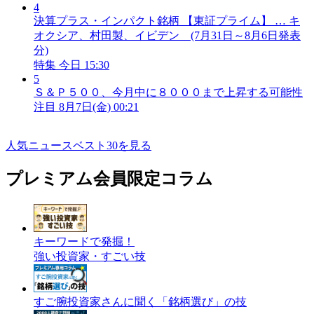
4
決算プラス・インパクト銘柄 【東証プライム】 … キ
オクシア、村田製、イビデン (7月31日～8月6日発表
分)
特集
今日 15:30
5
Ｓ＆Ｐ５００、今月中に８０００まで上昇する可能性
注目
8月7日(金) 00:21
人気ニュースベスト30を見る
プレミアム会員限定コラム
キーワードで発掘！
強い投資家・すごい技
すご腕投資家さんに聞く「銘柄選び」の技