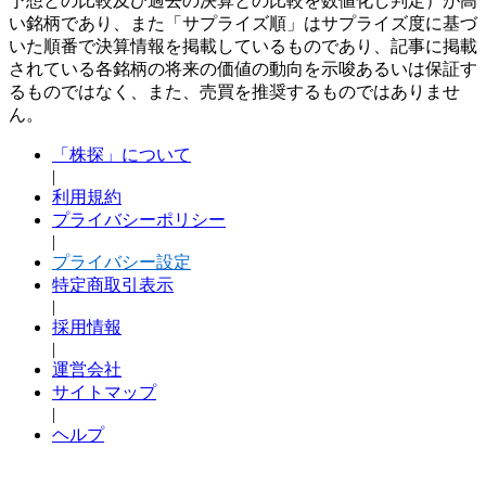
予想との比較及び過去の決算との比較を数値化し判定）が高
い銘柄であり、また「サプライズ順」はサプライズ度に基づ
いた順番で決算情報を掲載しているものであり、記事に掲載
されている各銘柄の将来の価値の動向を示唆あるいは保証す
るものではなく、また、売買を推奨するものではありませ
ん。
「株探」について
|
利用規約
プライバシーポリシー
|
プライバシー設定
特定商取引表示
|
採用情報
|
運営会社
サイトマップ
|
ヘルプ