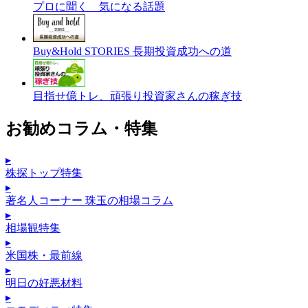
プロに聞く 気になる話題
Buy&Hold STORIES 長期投資成功への道
目指せ億トレ、頑張り投資家さんの稼ぎ技
お勧めコラム・特集
▸
株探トップ特集
▸
著名人コーナー 珠玉の相場コラム
▸
相場観特集
▸
米国株・最前線
▸
明日の好悪材料
▸