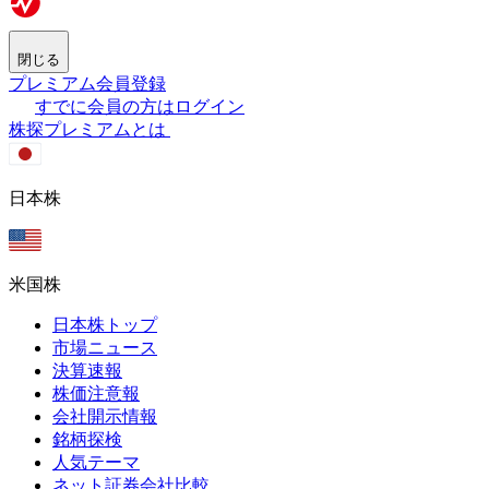
閉じる
プレミアム会員登録
すでに会員の方はログイン
株探プレミアムとは
日本株
米国株
日本株トップ
市場ニュース
決算速報
株価注意報
会社開示情報
銘柄探検
人気テーマ
ネット証券会社比較