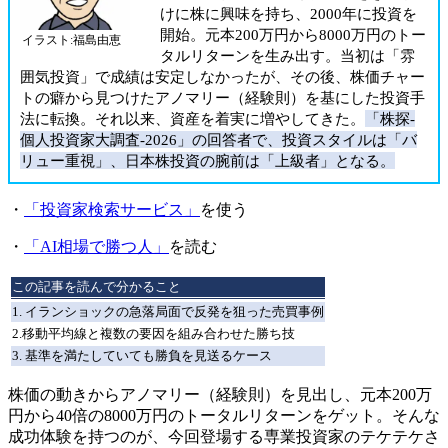
けに株に興味を持ち、2000年に投資を
開始。元本200万円から8000万円のトー
イラスト:福島由恵
タルリターンを生み出す。当初は「雰
囲気投資」で成績は安定しなかったが、その後、株価チャー
トの癖から見つけたアノマリー（経験則）を基にした投資手
法に転換。それ以来、資産を着実に増やしてきた。
「株探-
個人投資家大調査-2026」の回答者で、投資スタイルは「バ
リュー重視」、日本株投資の腕前は「上級者」となる。
・
「投資家検索サービス」
を使う
・
「AI相場で勝つ人」
を読む
この記事を読んで分かること
1. イランショックの急落局面で反発を狙った売買事例
2.移動平均線と複数の要因を組み合わせた勝ち技
3. 基準を満たしていても勝負を見送るケース
株価の動きからアノマリー（経験則）を見出し、元本200万
円から40倍の8000万円のトータルリターンをゲット。そんな
成功体験を持つのが、今回登場する専業投資家のテケテケさ