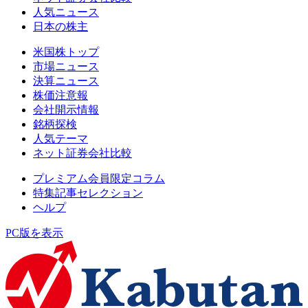
人気ニュース
日本の株主
米国株トップ
市場ニュース
決算ニュース
株価注意報
会社開示情報
銘柄探検
人気テーマ
ネット証券会社比較
プレミアム会員限定コラム
特集記事セレクション
ヘルプ
PC版を表示