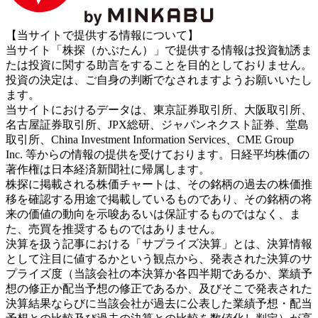
【当サイトで提供する情報について】
当サイト「株探（かぶたん）」で提供する情報は投資勧誘ま
たは投資に関する助言をすることを目的としておりません。
投資の決定は、ご自身の判断でなされますようお願いいたし
ます。
当サイトにおけるデータは、東京証券取引所、大阪取引所、
名古屋証券取引所、JPX総研、ジャパンネクスト証券、堂島
取引所、China Investment Information Services、CME Group
Inc. 等からの情報の提供を受けております。日経平均株価の
著作権は日本経済新聞社に帰属します。
株探に掲載される株価チャートは、その銘柄の過去の株価推
移を確認する用途で掲載しているものであり、その銘柄の将
来の価値の動向を示唆あるいは保証するものではなく、ま
た、売買を推奨するものではありません。
決算を扱う記事における「サプライズ決算」とは、決算情報
として注目に値するかという観点から、発表された決算のサ
プライズ度（当該会社の本決算か各四半期であるか、業績予
想の修正か配当予想の修正であるか、及びそこで発表された
決算結果ならびに当該会社が過去に公表した業績予想・配当