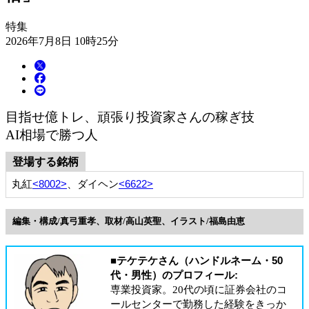
特集
2026年7月8日 10時25分
目指せ億トレ、頑張り投資家さんの稼ぎ技
AI相場で勝つ人
登場する銘柄
丸紅
<8002>
、ダイヘン
<6622>
編集・構成/真弓重孝、取材/高山英聖、イラスト/福島由恵
■テケテケさん（ハンドルネーム・50
代・男性）のプロフィール:
専業投資家。20代の頃に証券会社のコ
ールセンターで勤務した経験をきっか