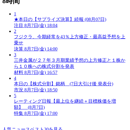
8時間
1
★本日の【サプライズ決算】続報 (08月07日)
注目
8月7日(金) 18:04
2
フジクラ、今期経常を43％上方修正・最高益予想を上
乗せ
決算
8月7日(金) 14:00
3
三井金属が２７年３月期業績予想の上方修正と１株か
ら１０株への株式分割を発表
材料
8月7日(金) 16:57
4
本日の【株式分割】銘柄 (7日大引け後 発表分)
市況
8月7日(金) 18:50
5
レーティング日報【最上位を継続＋目標株価を増
額】 (8月7日)
特集
8月7日(金) 17:00
人気ニュースベスト30を見る