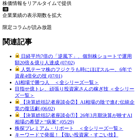
株価情報をリアルタイムで提供
企業業績の表示期数を拡大
限定コラムが読み放題
関連記事
日経平均7倍の「逆風下」、個別株ショートで運用
額20倍＆億り人達成 (07/02)
人気テーマ株のフジクラも時にほぼスルー、6年で
資産4倍化の技 (07/01)
AI相場で勝つ人 ＜全シリーズ一覧＞
目指せ億トレ、頑張り投資家さんの稼ぎ技 ＜全シリー
ズ一覧＞
【決算総括記者座談会②】AI相場の陰で進む伝統企
業の復活劇 (06/02)
【決算総括記者座談会①】26年3月期決算が映すAI
相場の希望と“病巣” (05/29)
株探プレミアム・リポート ＜全シリーズ一覧＞
キーワードで発掘！【強い投資家・すごい技】