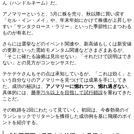
ん（ハンドルネーム）だ。
アノマリーというと、5月に株を売り、秋以降に買い戻す
「セル・イン・メイ」や、年末年始にかけて株価が上昇しや
すい「サンタクロース・ラリー」といった季節性にまつわる
ものが有名だ。
さらには選挙などのイベント関連や、新高値もしくは新安値
の更新といった需給モメンタム関連などさまざまあるが、
「そこに確たる論拠は見出せない」「それだけで説明はでき
ない」との見方がコンセンサスだ。
テケテケさんもその点は承知しているが、「これは効く」と
いう自分なりのアノマリーを見つけては成果を手にしてき
た。成功の秘訣は、
アノマリーに惚れつつ、惚れ過ぎない
。
具体的には、
勝率75％以上を目指して試行錯誤
を重ねてきた
ことだ。
その軌跡を2回にわたって見ていく。初回は、今春勃発のイ
ランショックでリターンを獲得した成功例を基に飛躍のポイ
ントを紹介する。