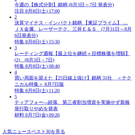
今週の【株式分割】銘柄 (8月3日～7日 発表分)
注目
8月8日(土) 17:00
2
決算マイナス・インパクト銘柄 【東証プライム】 …
ＪＸ金属、レーザーテク、三井Ｅ＆Ｓ (7月31日～8月
6日発表分)
特集
8月8日(土) 15:30
3
レーティング週報【最上位を継続＋目標株価を増額】
(2) (8月3日－7日)
特集
8月8日(土) 08:40
4
買い局面を迎えた【25日線上抜け】銘柄 31社 ＜テク
ニカル特集＞ 8月7日版
特集
8月8日(土) 11:20
5
ティアフォー---続落、第三者割当増資を実施せず新株
発行取りやめを発表
材料
8月7日(金) 09:26
人気ニュースベスト30を見る