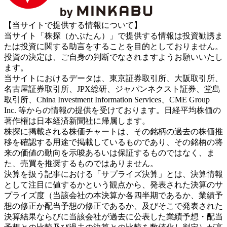
【当サイトで提供する情報について】
当サイト「株探（かぶたん）」で提供する情報は投資勧誘ま
たは投資に関する助言をすることを目的としておりません。
投資の決定は、ご自身の判断でなされますようお願いいたし
ます。
当サイトにおけるデータは、東京証券取引所、大阪取引所、
名古屋証券取引所、JPX総研、ジャパンネクスト証券、堂島
取引所、China Investment Information Services、CME Group
Inc. 等からの情報の提供を受けております。日経平均株価の
著作権は日本経済新聞社に帰属します。
株探に掲載される株価チャートは、その銘柄の過去の株価推
移を確認する用途で掲載しているものであり、その銘柄の将
来の価値の動向を示唆あるいは保証するものではなく、ま
た、売買を推奨するものではありません。
決算を扱う記事における「サプライズ決算」とは、決算情報
として注目に値するかという観点から、発表された決算のサ
プライズ度（当該会社の本決算か各四半期であるか、業績予
想の修正か配当予想の修正であるか、及びそこで発表された
決算結果ならびに当該会社が過去に公表した業績予想・配当