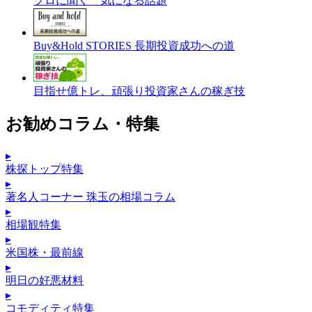
プロに聞く 気になる話題
Buy&Hold STORIES 長期投資成功への道
目指せ億トレ、頑張り投資家さんの稼ぎ技
お勧めコラム・特集
▸
株探トップ特集
▸
著名人コーナー 珠玉の相場コラム
▸
相場観特集
▸
米国株・最前線
▸
明日の好悪材料
▸
コモディティ特集