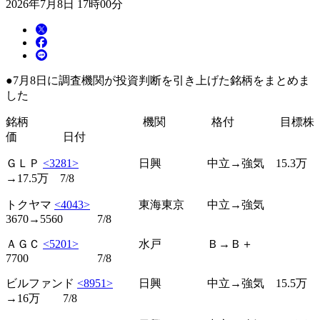
2026年7月8日 17時00分
●7月8日に調査機関が投資判断を引き上げた銘柄をまとめま
した
銘柄 機関 格付 目標株
価 日付
ＧＬＰ
<3281>
日興 中立→強気 15.3万
→17.5万 7/8
トクヤマ
<4043>
東海東京 中立→強気
3670→5560 7/8
ＡＧＣ
<5201>
水戸 Ｂ→Ｂ＋
7700 7/8
ビルファンド
<8951>
日興 中立→強気 15.5万
→16万 7/8