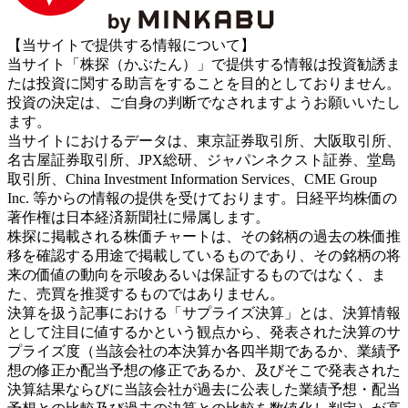
【当サイトで提供する情報について】
当サイト「株探（かぶたん）」で提供する情報は投資勧誘ま
たは投資に関する助言をすることを目的としておりません。
投資の決定は、ご自身の判断でなされますようお願いいたし
ます。
当サイトにおけるデータは、東京証券取引所、大阪取引所、
名古屋証券取引所、JPX総研、ジャパンネクスト証券、堂島
取引所、China Investment Information Services、CME Group
Inc. 等からの情報の提供を受けております。日経平均株価の
著作権は日本経済新聞社に帰属します。
株探に掲載される株価チャートは、その銘柄の過去の株価推
移を確認する用途で掲載しているものであり、その銘柄の将
来の価値の動向を示唆あるいは保証するものではなく、ま
た、売買を推奨するものではありません。
決算を扱う記事における「サプライズ決算」とは、決算情報
として注目に値するかという観点から、発表された決算のサ
プライズ度（当該会社の本決算か各四半期であるか、業績予
想の修正か配当予想の修正であるか、及びそこで発表された
決算結果ならびに当該会社が過去に公表した業績予想・配当