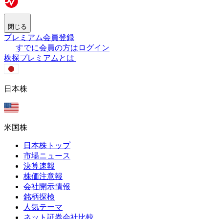
閉じる
プレミアム会員登録
すでに会員の方はログイン
株探プレミアムとは
日本株
米国株
日本株トップ
市場ニュース
決算速報
株価注意報
会社開示情報
銘柄探検
人気テーマ
ネット証券会社比較