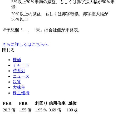
3％以上30％未満の減益、もしくは赤字拡大幅が50％未
満
30％以上の減益、もしくは赤字転換、赤字拡大幅が
50％以上
※予想欄「－」「未」は会社側が未発表。
さらに詳しくはこちらへ
閉じる
株価
チャート
時系列
ニュース
決算
大株主
株主優待
PER
PBR
利回り
信用倍率
単位
20.3
倍
1.55
倍
1.95
%
9.69
倍
100
株