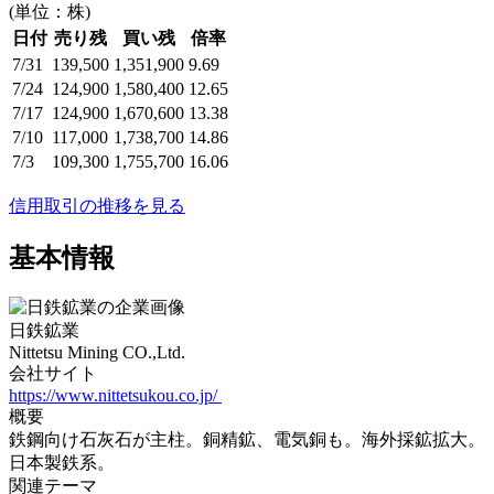
(単位：株)
日付
売り残
買い残
倍率
7/31
139,500
1,351,900
9.69
7/24
124,900
1,580,400
12.65
7/17
124,900
1,670,600
13.38
7/10
117,000
1,738,700
14.86
7/3
109,300
1,755,700
16.06
信用取引の推移を見る
基本情報
日鉄鉱業
Nittetsu Mining CO.,Ltd.
会社サイト
https://www.nittetsukou.co.jp/
概要
鉄鋼向け石灰石が主柱。銅精鉱、電気銅も。海外採鉱拡大。
日本製鉄系。
関連テーマ