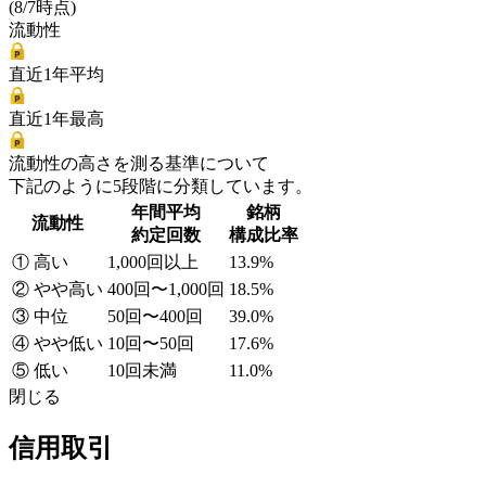
(8/7時点)
流動性
直近1年平均
直近1年最高
流動性の高さを測る基準について
下記のように5段階に分類しています。
年間平均
銘柄
流動性
約定回数
構成比率
① 高い
1,000回以上
13.9%
② やや高い
400回〜1,000回
18.5%
③ 中位
50回〜400回
39.0%
④ やや低い
10回〜50回
17.6%
⑤ 低い
10回未満
11.0%
閉じる
信用取引