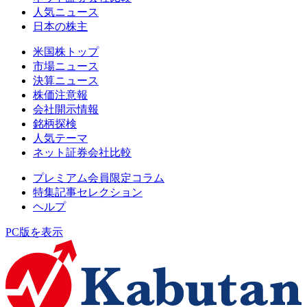
人気ニュース
日本の株主
米国株トップ
市場ニュース
決算ニュース
株価注意報
会社開示情報
銘柄探検
人気テーマ
ネット証券会社比較
プレミアム会員限定コラム
特集記事セレクション
ヘルプ
PC版を表示