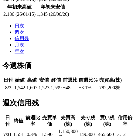
年初来高値
年初来安値
2,186
(26/01/15)
1,345
(26/06/26)
日次
週次
信用残
月次
年次
今週株価
日付
始値
高値
安値
終値
前週比
前週比%
売買高(株)
8/7
1,542
1,607
1,523
1,599
+48
+3.1
%
782,200
株
週次信用残
日
前週比
売買単
売買高
売り残
買い残
信用倍
終値
付
率
価
(株)
(株)
(株)
率
1,150,800
7/31
1,551
-0.3
%
1,590
149,300
465,600
3.12