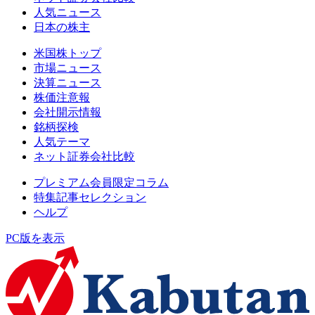
人気ニュース
日本の株主
米国株トップ
市場ニュース
決算ニュース
株価注意報
会社開示情報
銘柄探検
人気テーマ
ネット証券会社比較
プレミアム会員限定コラム
特集記事セレクション
ヘルプ
PC版を表示