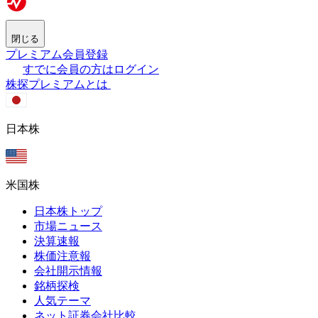
閉じる
プレミアム会員登録
すでに会員の方はログイン
株探プレミアムとは
日本株
米国株
日本株トップ
市場ニュース
決算速報
株価注意報
会社開示情報
銘柄探検
人気テーマ
ネット証券会社比較