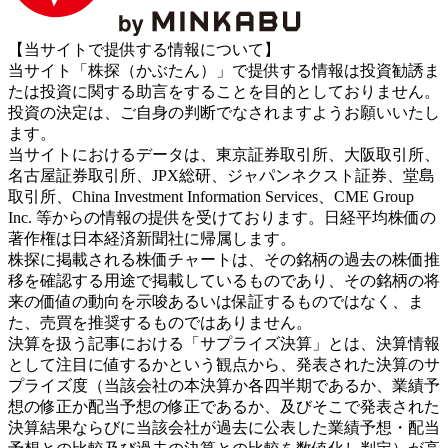
【当サイトで提供する情報について】
当サイト「株探（かぶたん）」で提供する情報は投資勧誘ま
たは投資に関する助言をすることを目的としておりません。
投資の決定は、ご自身の判断でなされますようお願いいたし
ます。
当サイトにおけるデータは、東京証券取引所、大阪取引所、
名古屋証券取引所、JPX総研、ジャパンネクスト証券、堂島
取引所、China Investment Information Services、CME Group
Inc. 等からの情報の提供を受けております。日経平均株価の
著作権は日本経済新聞社に帰属します。
株探に掲載される株価チャートは、その銘柄の過去の株価推
移を確認する用途で掲載しているものであり、その銘柄の将
来の価値の動向を示唆あるいは保証するものではなく、ま
た、売買を推奨するものではありません。
決算を扱う記事における「サプライズ決算」とは、決算情報
として注目に値するかという観点から、発表された決算のサ
プライズ度（当該会社の本決算か各四半期であるか、業績予
想の修正か配当予想の修正であるか、及びそこで発表された
決算結果ならびに当該会社が過去に公表した業績予想・配当