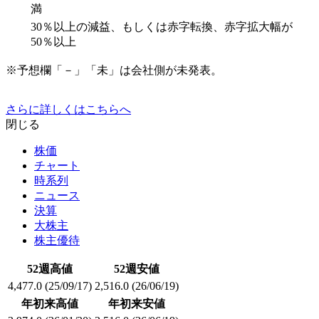
満
30％以上の減益、もしくは赤字転換、赤字拡大幅が
50％以上
※予想欄「－」「未」は会社側が未発表。
さらに詳しくはこちらへ
閉じる
株価
チャート
時系列
ニュース
決算
大株主
株主優待
52週高値
52週安値
4,477.0
(25/09/17)
2,516.0
(26/06/19)
年初来高値
年初来安値