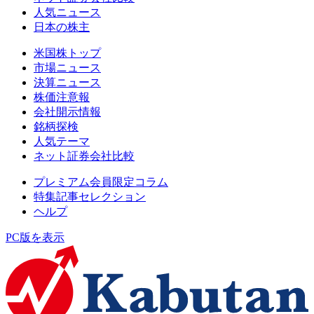
人気ニュース
日本の株主
米国株トップ
市場ニュース
決算ニュース
株価注意報
会社開示情報
銘柄探検
人気テーマ
ネット証券会社比較
プレミアム会員限定コラム
特集記事セレクション
ヘルプ
PC版を表示