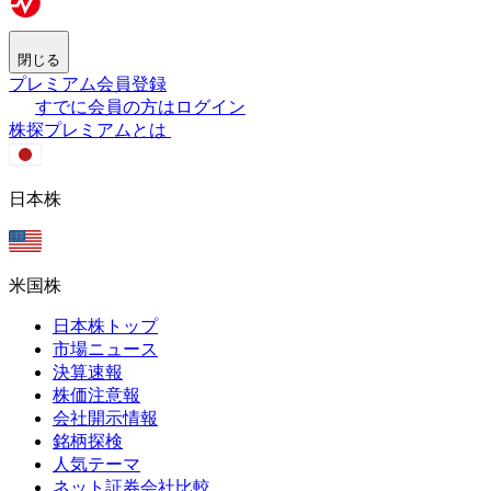
閉じる
プレミアム会員登録
すでに会員の方はログイン
株探プレミアムとは
日本株
米国株
日本株トップ
市場ニュース
決算速報
株価注意報
会社開示情報
銘柄探検
人気テーマ
ネット証券会社比較