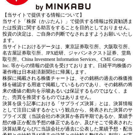
【当サイトで提供する情報について】
当サイト「株探（かぶたん）」で提供する情報は投資勧誘ま
たは投資に関する助言をすることを目的としておりません。
投資の決定は、ご自身の判断でなされますようお願いいたし
ます。
当サイトにおけるデータは、東京証券取引所、大阪取引所、
名古屋証券取引所、JPX総研、ジャパンネクスト証券、堂島
取引所、China Investment Information Services、CME Group
Inc. 等からの情報の提供を受けております。日経平均株価の
著作権は日本経済新聞社に帰属します。
株探に掲載される株価チャートは、その銘柄の過去の株価推
移を確認する用途で掲載しているものであり、その銘柄の将
来の価値の動向を示唆あるいは保証するものではなく、ま
た、売買を推奨するものではありません。
決算を扱う記事における「サプライズ決算」とは、決算情報
として注目に値するかという観点から、発表された決算のサ
プライズ度（当該会社の本決算か各四半期であるか、業績予
想の修正か配当予想の修正であるか、及びそこで発表された
決算結果ならびに当該会社が過去に公表した業績予想・配当